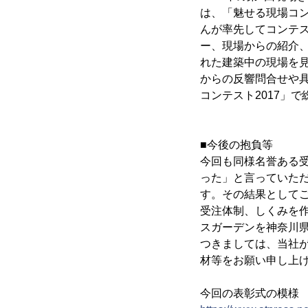
は、「魅せる現場コ
んが率先してコンテ
ー、現場からの紹介
れた建築中の現場を
からの反響問合せや具
コンテスト2017」
■今後の抱負等
今回も同様名誉ある
った」と言っていた
す。その結果として
受注体制、しくみを
スガーデンを神奈川
つきましては、当社
材等をお願い申し上
今回の表彰式の模様