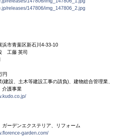
ne.jp/releases/147806/img_147806_1.jpg
ne.jp/releases/147806/img_147806_2.jpg
浜市青葉区新石川4-33-10
 工藤 英司
月
万円
業(建設、土木等建設工事の請負)、建物総合管理業、
護事業
w.kudo.co.jp/
、ガーデンエクステリア、リフォーム
w.florence-garden.com/