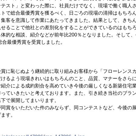
ンテスト」と変わった際に、社員だけでなく、現場で働く職人
ストで総合最優秀賞を獲るべく、日ごろの現場の清掃はもちろ
、集客を意識して作業にあたってきました。結果として、きち
見せることで他社との差別化をすることができているのはもち
体的な相談、紹介などが前年比200％となりました。そして
で総合最優秀賞を受賞しました。
受賞に恥じぬよう継続的に取り組みお客様から「フローレンス
だけるよう現場きれいはもちろんのこと、品質、マナーをさら
ご紹介による成約割合を高めていき今後の厳しくなる新築住宅
作っていきたいと考えております。また、引き続き当社のブラ
県下で展開してまいります。
が同賞をいただいた件のみならず、同コンテストなど、今後の
げます。