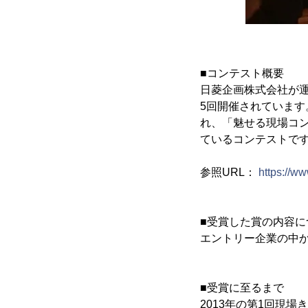
■コンテスト概要
日菱企画株式会社が運
5回開催されています
れ、「魅せる現場コ
ているコンテストで
参照URL：
https:/
■受賞した賞の内容に
エントリー企業の中か
■受賞に至るまで
2013年の第1回現