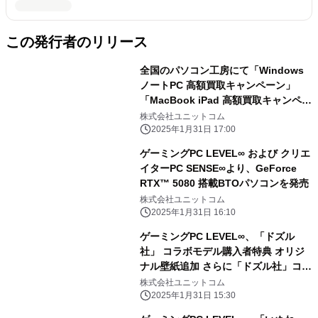
この発行者のリリース
全国のパソコン工房にて「Windows
ノートPC 高額買取キャンペーン」
「MacBook iPad 高額買取キャンペー
ン」を 2月1日から2月28日まで期間限
株式会社ユニットコム
定で同時開催！ 対象商品の買取が最終
2025年1月31日 17:00
査定額から最大5,000円増額！ 「中古
ゲーミングPC LEVEL∞ および クリエ
の日」開催日なら更に10％増額！
イターPC SENSE∞より、GeForce
RTX™ 5080 搭載BTOパソコンを発売
株式会社ユニットコム
2025年1月31日 16:10
ゲーミングPC LEVEL∞、「ドズル
社」 コラボモデル購入者特典 オリジ
ナル壁紙追加 さらに「ドズル社」コラ
ボPC購入時に使える 5,000円OFF
株式会社ユニットコム
WEBクーポン配布
2025年1月31日 15:30