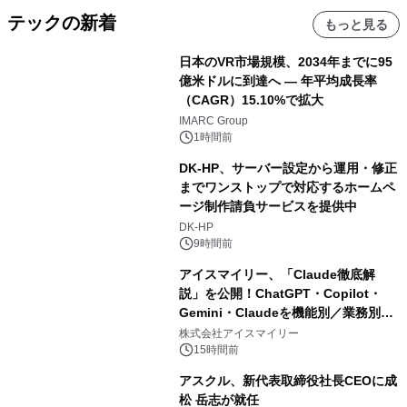
テックの新着
もっと見る
日本のVR市場規模、2034年までに95
億米ドルに到達へ ― 年平均成長率
（CAGR）15.10%で拡大
IMARC Group
1時間前
DK-HP、サーバー設定から運用・修正
までワンストップで対応するホームペ
ージ制作請負サービスを提供中
DK-HP
9時間前
アイスマイリー、「Claude徹底解
説」を公開！ChatGPT・Copilot・
Gemini・Claudeを機能別／業務別に
比較―自社に合う生成AIの選び方がわ
株式会社アイスマイリー
かる実践ガイド
15時間前
アスクル、新代表取締役社長CEOに成
松 岳志が就任