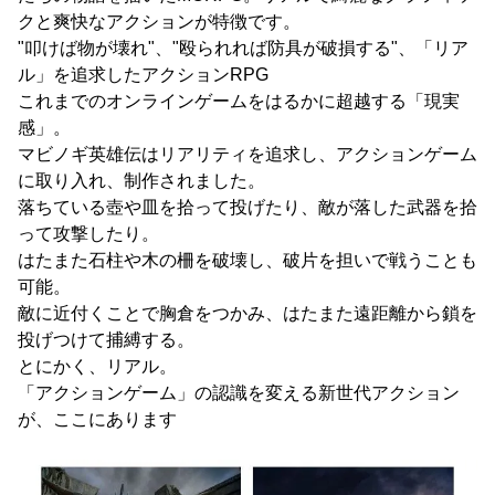
クと爽快なアクションが特徴です。
"叩けば物が壊れ"、"殴られれば防具が破損する"、「リア
ル」を追求したアクションRPG
これまでのオンラインゲームをはるかに超越する「現実
感」。
マビノギ英雄伝はリアリティを追求し、アクションゲーム
に取り入れ、制作されました。
落ちている壺や皿を拾って投げたり、敵が落した武器を拾
って攻撃したり。
はたまた石柱や木の柵を破壊し、破片を担いで戦うことも
可能。
敵に近付くことで胸倉をつかみ、はたまた遠距離から鎖を
投げつけて捕縛する。
とにかく、リアル。
「アクションゲーム」の認識を変える新世代アクション
が、ここにあります