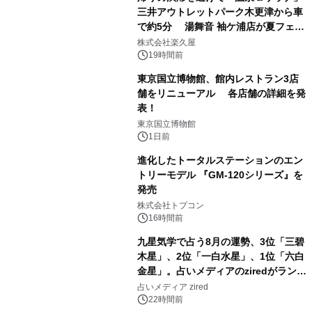
三井アウトレットパーク木更津から車
で約5分 湯舞音 袖ケ浦店が夏フェア
1
メニューを提供
株式会社楽久屋
19時間前
東京国立博物館、館内レストラン3店
舗をリニューアル 各店舗の詳細を発
表！
2
東京国立博物館
1日前
進化したトータルステーションのエン
トリーモデル 『GM-120シリーズ』を
発売
3
株式会社トプコン
16時間前
九星気学で占う8月の運勢、3位「三碧
木星」、2位「一白水星」、1位「六白
金星」。占いメディアのziredがランキ
4
ングを発表
占いメディア zired
22時間前