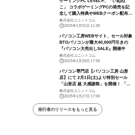
ゲーミングPC LEVEL∞、「いぬね
こ」 コラボゲーミングPCの発売を記
念して購入特典やWEBクーポン配布
さらに、サイン入りコラボPCが当たる
株式会社ユニットコム
キャンペーン実施
2025年1月31日 11:30
パソコン工房WEBサイト、セール対象
BTOパソコンが最大40,000円引きの
『パソコン大売出しSALE』開催中
株式会社ユニットコム
2025年1月29日 17:50
パソコン専門店【パソコン工房 山形
店】にて 2月1日(土)より特別セール
「山形店 超 大感謝祭」を開催！ 「オ
ススメ即納パソコン」を豊富に取り揃
株式会社ユニットコム
え！ 更に「PCパーツ・周辺機器等の
2025年1月27日 17:00
セール商品」を記念プライスにてご奉
仕！
発行者のリリースをもっと見る