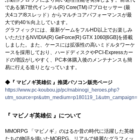
である第7世代インテル(R) Core(TM) i7プロセッサー (最
大4コア/8スレッド）からマルチコアパフォーマンスが最
大で約40％向上しています。
グラフィックには、最新ゲームをフルHD以上でお楽しみ
いただけるNVIDIA(R) GeForce(R) GTX 1060[6GB]を搭載
しました。また、ケースには拡張性の高いミドルタワーケ
ースを採用しており、ハードディスクやPCI-Expressカー
ドの増設がしやすく、PC本体購入後のメンテナンスも簡
易に行える造りとなっています。
◆『 マビノギ英雄伝 』推奨パソコン販売ページ
https://www.pc-koubou.jp/pc/mabinogi_heroes.php?
utm_source=pr&utm_medium=p180119_1&utm_campaign=i
『 マビノギ英雄伝 』について
MMORPG 「マビノギ」のはるか昔の時代に活躍した英雄
たちの物語を描いたMORPG。リアルで綺麗なグラフィッ