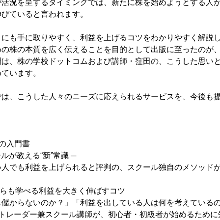
が活況を呈するタイミングでは、新たに株を始めようとする人
伸びていると言われます。
々にも手に取りやすく、利益を上げるコツをわかりやすく解説
めの株の本質を広く伝えることを目的として出版に至ったのが
調は、株の学校ドットコムおよび講師・窪田の、こうした思い
めています。
では、こうした人々のニーズに応えられるサービスを、今後も
”の入門書
ルが教える“新”常識 ─
い人でも利益を上げられると評判の、スクール独自のメソッド
ブからも学べる利益を大きく伸ばすコツ
も儲からないのか？」「利益を出している人は何を考えているの
たトレーダー兼スクール講師が、初心者・初級者が始めるために