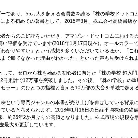
ダーであり、55万人を超える会員数を誇る「株の学校ドットコ
し)による初めての著書として、2015年3月、株式会社高橋書店
読者からのご好評をいただき、アマゾン・ドットコムにおける
高い評価を受けています(2018年1月17日現在)。オールカラ
「わかりやすい」という感想を多くいただいているほか、「こ
れまで勝てなかった理由がわかった」といった声も見受けられ
2弾として、ゼロから株を始める初心者に向けた『株の学校 超入門
に2冊累計で12万部を突破しました。その後、『株の学校』の
トセラー」のひとつの指標と言える10万部の大台を単独で超え
株という専門ジャンルの本書が売り上げを伸ばしている背景には
いると考えられます。2018年1月16日の日経平均株価の終値は
月以来、約26年2か月ぶりの高値となりました。株式市場の規模を
過去最大を更新しています。