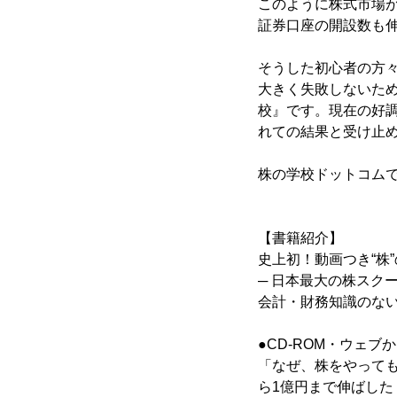
このように株式市場
証券口座の開設数も
そうした初心者の方
大きく失敗しないた
校』です。現在の好
れての結果と受け止
株の学校ドットコム
【書籍紹介】
史上初！動画つき“株
─ 日本最大の株スクー
会計・財務知識のな
●CD-ROM・ウェ
「なぜ、株をやって
ら1億円まで伸ばし