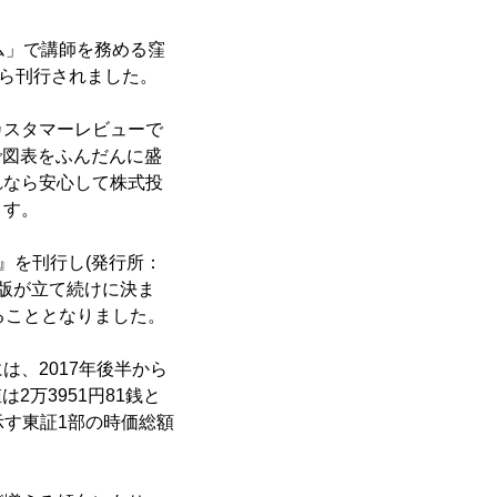
ム」で講師を務める窪
から刊行されました。
カスタマーレビューで
ーで図表をふんだんに盛
れなら安心して株式投
ます。
』を刊行し(発行所：
重版が立て続けに決ま
ることとなりました。
、2017年後半から
2万3951円81銭と
示す東証1部の時価総額