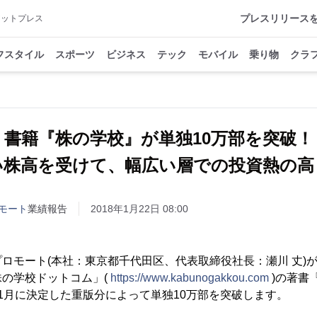
プレスリリース
アットプレス
フスタイル
スポーツ
ビジネス
テック
モバイル
乗り物
クラ
書籍『株の学校』が単独10万部を突破！
い株高を受けて、幅広い層での投資熱の高
モート
業績報告
2018年1月22日 08:00
ロモート(本社：東京都千代田区、代表取締役社長：瀬川 丈)
の学校ドットコム」(
https://www.kabunogakkou.com
)の著書
8年1月に決定した重版分によって単独10万部を突破します。