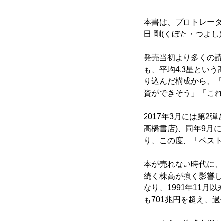
本書は、プロトレー
田 剛(くぼた・つよ
発売当初より多くの
も、平均4.3星という
り込んだ構成から、
資ができそう」「こ
2017年3月には第
高橋書店)、同年9月
り、この度、「ベス
本が売れない時代に、
続く株高が強く影響して
なり、1991年11
も701兆円を超え、