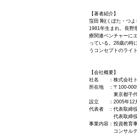
【著者紹介】
窪田 剛(くぼた・つよ
1981年生まれ。長
療関連ベンチャーに
っている。28歳の
うコンセプトのライ
【会社概要】
社名 ：株式会社ト
所在地 ：〒100-000
東京都千代田区丸の
設立 ：2005年12
代表者 ：代表取締役
代表取締役 柴
事業内容：投資教育
コンサルティン