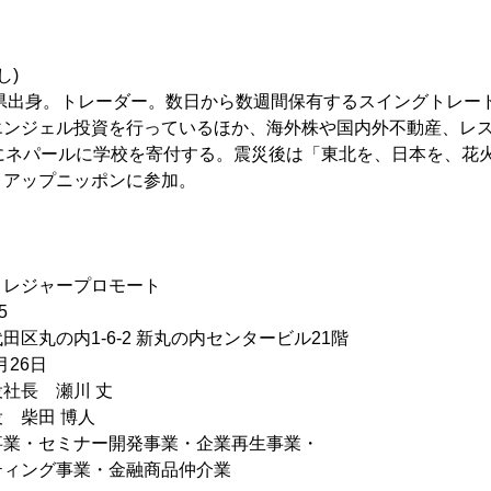
し)
野県出身。トレーダー。数日から数週間保有するスイングトレー
エンジェル投資を行っているほか、海外株や国内外不動産、レ
時にネパールに学校を寄付する。震災後は「東北を、日本を、花
トアップニッポンに参加。
レジャープロモート
5
内1-6-2 新丸の内センタービル21階
月26日
社長 瀬川 丈
田 博人
事業・セミナー開発事業・企業再生事業・
グ事業・金融商品仲介業