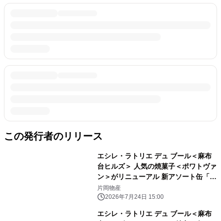
この発行者のリリース
エシレ・ラトリエ デュ ブール＜麻布
台ヒルズ＞ 人気の焼菓子＜ポワトヴァ
ン＞がリニューアル 新アソート缶「サ
ブレ トロワ」含む焼菓子ラインアップ
片岡物産
が刷新
2026年7月24日 15:00
エシレ・ラトリエ デュ ブール＜麻布