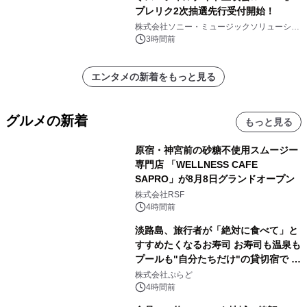
プレリク2次抽選先行受付開始！
株式会社ソニー・ミュージックソリューショ
ンズ
3時間前
エンタメの新着をもっと見る
グルメの新着
もっと見る
原宿・神宮前の砂糖不使用スムージー
専門店 「WELLNESS CAFE
SAPRO」が8月8日グランドオープン
株式会社RSF
4時間前
淡路島、旅行者が「絶対に食べて」と
すすめたくなるお寿司 お寿司も温泉も
プールも"自分たちだけ"の貸切宿で 1
日1組限定「岩屋温泉 絵島別庭 海と
株式会社ぷらど
森」の握り寿司プラン
4時間前