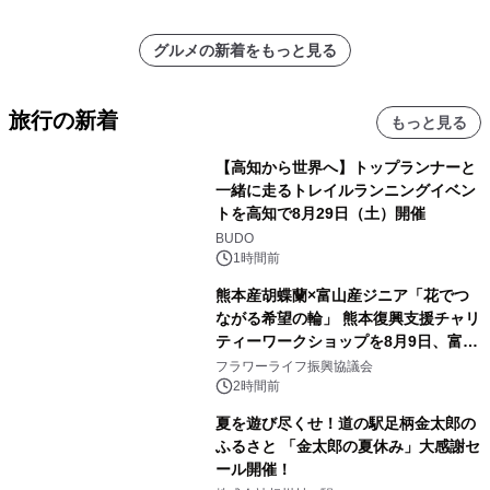
グルメの新着をもっと見る
旅行の新着
もっと見る
【高知から世界へ】トップランナーと
一緒に走るトレイルランニングイベン
トを高知で8月29日（土）開催
BUDO
1時間前
熊本産胡蝶蘭×富山産ジニア「花でつ
ながる希望の輪」 熊本復興支援チャリ
ティーワークショップを8月9日、富
山・射水で開催
フラワーライフ振興協議会
2時間前
夏を遊び尽くせ！道の駅足柄金太郎の
ふるさと 「金太郎の夏休み」大感謝セ
ール開催！