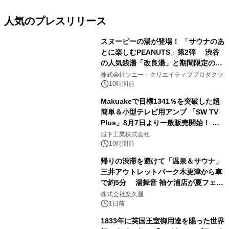
人気のプレスリリース
スヌーピーの湯が登場！ 「サウナのあ
とに楽しむPEANUTS」第2弾 渋谷
の人気銭湯「改良湯」と期間限定のコ
1
ラボレーション サウナイキタイコラ
株式会社ソニー・クリエイティブプロダクツ
ボグッズも発売決定！
10時間前
Makuakeで目標1341％を突破した超
簡単＆小型テレビ用アンプ 「SW TV
Plus」8月7日より一般販売開始！ ケ
2
ーブル1本つなぐだけ、テレビの音が
城下工業株式会社
ぐっと豊かに
10時間前
帰りの渋滞を避けて「温泉＆サウナ」
三井アウトレットパーク木更津から車
で約5分 湯舞音 袖ケ浦店が夏フェア
3
メニューを提供
株式会社楽久屋
1日前
1833年に英国王室御用達を賜った世界