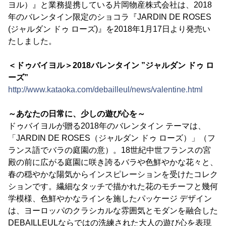
ヨル）』と業務提携している片岡物産株式会社は、2018
年のバレンタイン限定のショコラ『JARDIN DE ROSES
(ジャルダン ドゥ ローズ)』を2018年1月17日より発売い
たしました。
＜ドゥバイヨル＞2018バレンタイン ”ジャルダン ドゥ ロ
ーズ”
http://www.kataoka.com/debailleul/news/valentine.html
～あなたの日常に、少しの遊び心を～
ドゥバイヨルが贈る2018年のバレンタイン テーマは、
「JARDIN DE ROSES（ジャルダン ドゥ ローズ）」（フ
ランス語でバラの庭園の意）。18世紀中世フランスの宮
殿の前に広がる庭園に咲き誇るバラや色鮮やかな花々と、
春の穏やかな陽気からインスピレーションを受けたコレク
ションです。繊細なタッチで描かれた花のモチーフと幾何
学模様、色鮮やかなラインを施したパッケージ デザイン
は、ヨーロッパのクラシカルな雰囲気とモダンを融合した
DEBAILLEULならではの洗練された大人の遊び心を表現