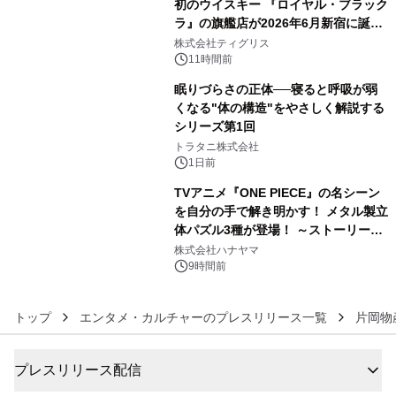
初のウイスキー 『ロイヤル・ブラック
ラ』の旗艦店が2026年6月新宿に誕
4
生 バカルディ ジャパンと連携した
株式会社ティグリス
没入型バー「BAR Arca」
11時間前
眠りづらさの正体──寝ると呼吸が弱
くなる"体の構造"をやさしく解説する
シリーズ第1回
5
トラタニ株式会社
1日前
TVアニメ『ONE PIECE』の名シーン
を自分の手で解き明かす！ メタル製立
体パズル3種が登場！ ～ストーリーと
6
ギミックが融合した 大人の体験型パズ
株式会社ハナヤマ
ルが8月7日(金)12時より先行予約受付
9時間前
開始～
トップ
エンタメ・カルチャーのプレスリリース一覧
片岡物
プレスリリース配信