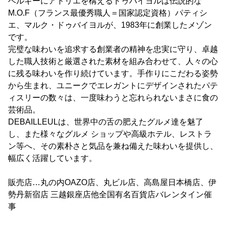
ベルギーにアトリエを構えるドゥバイヨルは伝説的な
M.O.F（フランス最優秀職人＝国家認定資格）パティシ
エ、マルク・ドゥバイヨルが、1983年に創業したメゾン
です。
完璧な味わいを追求する創業者の精神を忠実に守り、卓越
した職人技術と厳選された素材を組み合わせて、人々の心
に残る味わいを作り続けています。手作りにこだわる姿勢
から生まれ、ユニークでエレガントにデザインされたパテ
ィスリーの数々は、一度味わうと忘れられないまさに食の
芸術品。
DEBAILLEULは、世界中の舌の肥えたグルメ達を魅了
し、また様々なグルメ ショップや高級ホテル、レストラ
ン等へ、その素朴さと気品を兼ね備えた味わいを提供し、
幅広く活躍しています。
販売店…丸の内OAZO店、丸ビル店、高島屋日本橋店、伊
勢丹新宿店 三越銀座店他全国有名百貨店バレンタイン催
事