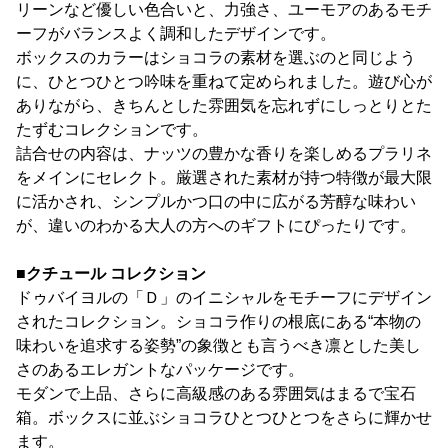
リーンなど優しい色合いと、力強さ、ユーモアのあるモチ
ーフがバランスよく調和したデザインです。
ボックスのカラーはショコラの素材を選ぶのと同じよう
に、ひとつひとつ吟味を重ねて定められました。遊び心が
ありながら、きちんとした雰囲気を忘れずにしっとりとた
たずむコレクションです。
詰合せの内容は、ナッツの豊かな香りを楽しめるプラリネ
をメインにセレクト。厳選された素材が持つ特徴が最大限
に活かされ、シンプルかつ口の中に広がる芳醇な味わい
が、違いのわかる大人の方へのギフトにぴったりです。
■クチュール コレクション
ドゥバイヨルの「Ｄ」のイニシャルをモチーフにデザイン
されたコレクション。ショコラ作りの根底にある“本物の
味わいを追求する姿勢”の象徴とも言うべき凛とした美し
さのあるエレガントなパッケージです。
モダンで上品、さらに高級感のある雰囲気はまるで宝石
箱。ボックスに並ぶショコラひとつひとつをさらに輝かせ
ます。