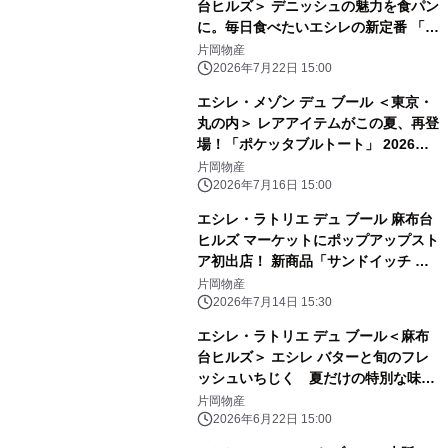
台ヒルズ＞ デニッシュの魅力を食パン
に。毎日食べたいエシレの新定番 「パ
ン・ダノワ・エシレ」2026年7月29日
片岡物産
（水）新発売
2026年7月22日 15:00
エシレ・メゾン デュ ブール ＜東京・
丸の内＞ レアアイテムがこの夏、再登
場！「ポケッタブルトート」 2026年7
月18日（土）～数量限定販売
片岡物産
2026年7月16日 15:00
エシレ・ラトリエ デュ ブール 麻布台
ヒルズ マーケットにポップアップスト
ア初出店！ 新商品「サンドイッチ ク
ロワッサン ぺシュ・メルバ」を先行発
片岡物産
売
2026年7月14日 15:30
エシレ・ラトリエ デュ ブール＜麻布
台ヒルズ＞ エシレ バターと旬のフレ
ッシュいちじく 夏だけの特別な味わ
い 「サンドイッチ クロワッサン フィ
片岡物産
グ・フレッシュ・エ・クーリ・フラン
2026年6月22日 15:00
ボワーズ」今年も登場