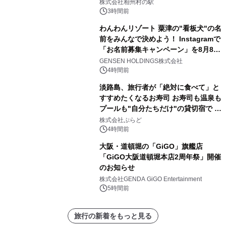
株式会社相州村の駅
3時間前
わんわんリゾート 粟津の"看板犬"の名
前をみんなで決めよう！ Instagramで
「お名前募集キャンペーン」を8月8日
(土)より開催
GENSEN HOLDINGS株式会社
4時間前
淡路島、旅行者が「絶対に食べて」と
すすめたくなるお寿司 お寿司も温泉も
プールも"自分たちだけ"の貸切宿で 1
日1組限定「岩屋温泉 絵島別庭 海と
株式会社ぷらど
森」の握り寿司プラン
4時間前
大阪・道頓堀の「GiGO」旗艦店
「GiGO大阪道頓堀本店2周年祭」開催
のお知らせ
株式会社GENDA GiGO Entertainment
5時間前
旅行の新着をもっと見る