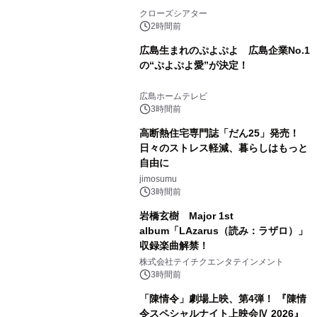
クローズシアター
2時間前
広島生まれのぷよぷよ 広島企業No.1
の“ぷよぷよ愛”が決定！
広島ホームテレビ
3時間前
高断熱住宅専門誌「だん25」発売！
日々のストレス軽減、暮らしはもっと
自由に
jimosumu
3時間前
岩橋玄樹 Major 1st
album「LAzarus（読み：ラザロ）」
収録楽曲解禁！
株式会社テイチクエンタテインメント
3時間前
「陳情令」劇場上映、第4弾！ 『陳情
令スペシャルナイト上映会Ⅳ 2026』