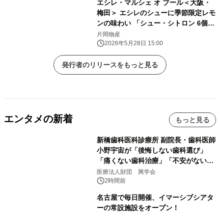
エシレ・マルシェ オ ブール＜大阪・
梅田＞ エシレのシューに季節限定レモ
ンの味わい 「シュー・シトロン 6個
入」新発売
片岡物産
2026年5月28日 15:00
発行者のリリースをもっと見る
エンタメの新着
もっと見る
新橋歯科医科診療所 副院長・歯科医師
小野宇宙が「後悔しない歯科選び」
「痛くない歯科治療」「不安がない治
療計画」をテーマに専門監修
医療法人財団 興学会
2時間前
名古屋で毎日開催、イマーシブシアタ
ーの常設施設をオープン！