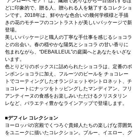
“アンローベ モア！”は、繊細でありながら一目惚れするほ
どに印象的で、贈る人、贈られる人を魅了するコレクショ
ンです。2018年は、鮮やかな色合いの幾何学模様と手描
きの花のモチーフのコントラストが美しいパッケージで新
登場。
美しいパッケージと職人の丁寧な手仕事を感じるショコラ
との出会い。春の穏やかな陽気とショコラ の甘い香りに
包まれながら、“DEBAILLEUL”の庭園へとあなたをいざな
います。
色とりどりのボックスに詰められたショコラは、定番のボ
ンボンショコラに加え、フルーツのピールを チョコレー
トでコーティングしたオランジェットやシトロネット、チ
ョコレートにナッツをトッピングしたマンディアン、フリ
アンティーヌの食感をお楽しみいただけるクリスタリン
レなど、バラエティ豊かなラインアップで登場します。
■デフィレ コレクション
ヨーロッパの宮殿でくつろぐ貴婦人たちの楽しげな雰囲気
をユニークに描いたコレクション。ブルー、イエロー、グ