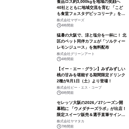
食品ロス約3,000kgを地域の笑顔へ
40社とともに地域交流を育む 「こど
も食堂フェスタデピッコリーナ」を9
月5日(土)開催
株式会社マザーズ
4時間前
猛暑の大阪で、涼と塩分を一杯に！ 北
区のペット同伴カフェが「ソルティー
レモンジュース」を無料配布
株式会社グリーンアート
4時間前
【イー・エー・グラン】みずみずしい
桃の甘みを堪能する期間限定ドリンク
2種が8月1日（土）より登場！
株式会社ピー・エス・コープ
6時間前
セレッソ大阪の2026／27シーズン開
幕戦に 「ウメダチーズラボ」が出店！
限定スイーツ販売＆選手直筆サイング
ッズが当たる抽選会を 8月8日に開催
株式会社ヤマタカ
7時間前