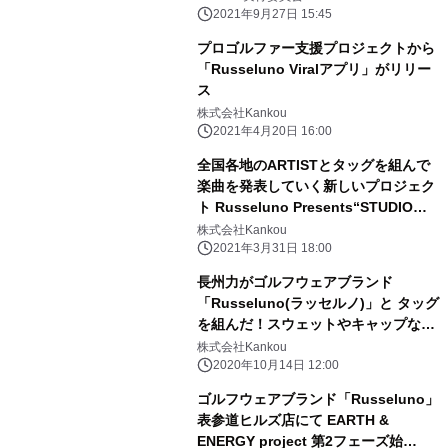
2021年9月27日 15:45
プロゴルファー支援プロジェクトから
「Russeluno Viralアプリ」がリリー
ス
株式会社Kankou
2021年4月20日 16:00
全国各地のARTISTとタッグを組んで
楽曲を発表していく新しいプロジェク
ト Russeluno Presents“STUDIO
CADILLAC”がスタート！
株式会社Kankou
2021年3月31日 18:00
長州力がゴルフウェアブランド
「Russeluno(ラッセルノ)」と タッグ
を組んだ！スウェットやキャップなど
のコラボアイテムが 10月14日(水)発売
株式会社Kankou
2020年10月14日 12:00
ゴルフウェアブランド「Russeluno」
表参道ヒルズ店にて EARTH &
ENERGY project 第2フェーズ始