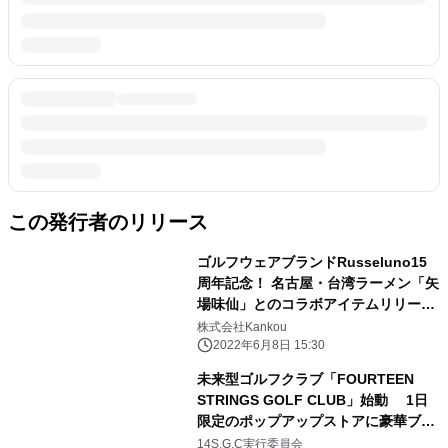
この発行者のリリース
ゴルフウェアブランドRusseluno15
周年記念！ 名古屋・台湾ラーメン「矢
場味仙」とのコラボアイテムリリー
ス！
株式会社Kankou
2022年6月8日 15:30
未来型ゴルフクラブ「FOURTEEN
STRINGS GOLF CLUB」始動 1日
限定のポップアップストアに豪華ブラ
ンドが集結
14S.G.C実行委員会