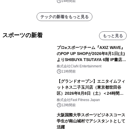
催 英国ラジオ「NTS」の 特別プログ
14時間前
ラムや、「TR-808」を愛する伝説的
アーティストを フィーチャーしたアニ
テックの新着をもっと見る
メーションを公開～
スポーツの新着
もっと見る
プロeスポーツチーム『AXIZ WAVE』
のPOP UP SHOPが2026年8月1日(土)
よりSHIBUYA TSUTAYA 6階 IP書店で
開催決定！！
株式会社ClaN Entertainment
11時間前
【グランドオープン】エニタイムフィ
ットネス二子玉川店（東京都世田谷
区）2026年8月8日（土）＜24時間年
中無休のフィットネスジム＞
株式会社Fast Fitness Japan
12時間前
大阪国際大学スポーツビジネスコース
学生が南山城村でアシスタントとして
活躍