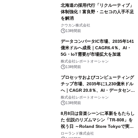
北海道の採用代行「リクルーティブ」
体制強化！富良野・ニセコの人手不足
を解消
クウカン株式会社
13時間前
データコンバータIC市場、2035年141
億米ドルへ成長｜CAGR6.4％、AI・
5G・IoT需要が市場拡大を加速
株式会社レポートオーシャン
13時間前
プロセッサおよびコンピューティング
チップ市場、2035年に1,230億米ドル
へ｜CAGR 20.8％、AI・データセンタ
ー需要が成長を牽引
株式会社レポートオーシャン
13時間前
8月8日は音楽シーンに革新をもたらし
た 伝説のリズムマシン「TR-808」を
祝う日 ～Roland Store Tokyoで実機
を展示しての 記念キャンペーンを開
ローランド株式会社