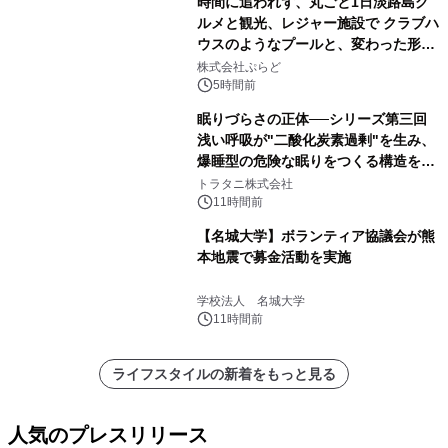
時間に追われず、丸ごと1日淡路島グ
ルメと観光、レジャー施設で クラブハ
ウスのようなプールと、変わった形の
サウナも 「THE BOXY AWAJI」のお
株式会社ぷらど
得な素泊まり連泊プランで
5時間前
眠りづらさの正体──シリーズ第三回
浅い呼吸が"二酸化炭素過剰"を生み、
爆睡型の危険な眠りをつくる構造を解
説
トラタニ株式会社
11時間前
【名城大学】ボランティア協議会が熊
本地震で募金活動を実施
学校法人 名城大学
11時間前
ライフスタイルの新着をもっと見る
人気のプレスリリース