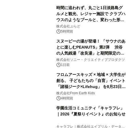
時間に追われず、丸ごと1日淡路島グ
ルメと観光、レジャー施設で クラブハ
ウスのようなプールと、変わった形の
1
サウナも 「THE BOXY AWAJI」のお
株式会社ぷらど
得な素泊まり連泊プランで
5時間前
スヌーピーの湯が登場！ 「サウナのあ
とに楽しむPEANUTS」第2弾 渋谷
の人気銭湯「改良湯」と期間限定のコ
2
ラボレーション サウナイキタイコラ
株式会社ソニー・クリエイティブプロダクツ
ボグッズも発売決定！
1日前
フロムアースキッズ × 地域 × 大学生が
創る、 子どもたちの「自育」イベント
「諸福ジーク×Lifehug」 を8月23日
3
(日)開催
株式会社From Earth Kids
4時間前
学園生活コミュニティ「キャラフレ」
｜2026『夏祭りイベント』のお知らせ
4
キャラフレ｜株式会社エイプリル・データ・