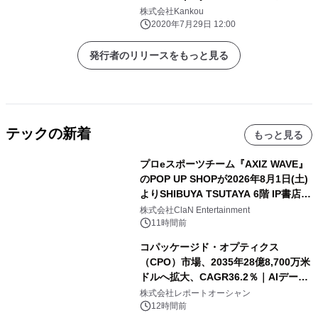
動！！
株式会社Kankou
2020年7月29日 12:00
発行者のリリースをもっと見る
テックの新着
もっと見る
プロeスポーツチーム『AXIZ WAVE』
のPOP UP SHOPが2026年8月1日(土)
よりSHIBUYA TSUTAYA 6階 IP書店で
開催決定！！
株式会社ClaN Entertainment
11時間前
コパッケージド・オプティクス
（CPO）市場、2035年28億8,700万米
ドルへ拡大、CAGR36.2％｜AIデータ
センター・高速光通信需要が成長を加
株式会社レポートオーシャン
速
12時間前