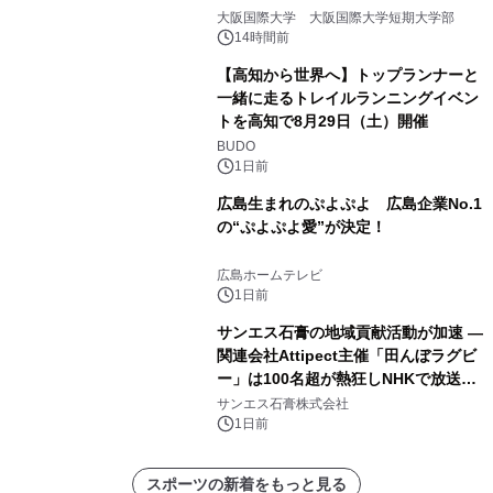
大阪国際大学 大阪国際大学短期大学部
14時間前
【高知から世界へ】トップランナーと
一緒に走るトレイルランニングイベン
トを高知で8月29日（土）開催
BUDO
1日前
広島生まれのぷよぷよ 広島企業No.1
の“ぷよぷよ愛”が決定！
広島ホームテレビ
1日前
サンエス石膏の地域貢献活動が加速 ―
関連会社Attipect主催「田んぼラグビ
ー」は100名超が熱狂しNHKで放送さ
れました。
サンエス石膏株式会社
1日前
スポーツの新着をもっと見る