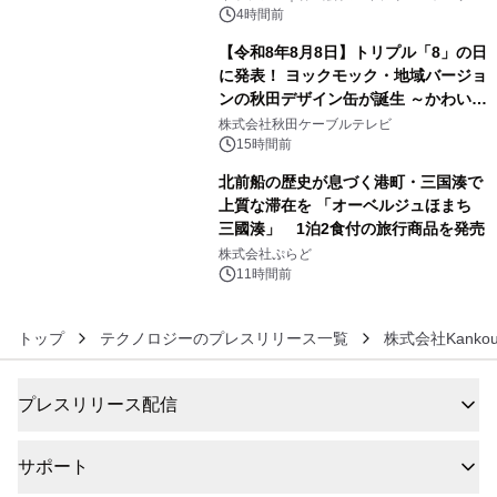
デザインズ
4時間前
【令和8年8月8日】トリプル「8」の日
に発表！ ヨックモック・地域バージョ
ンの秋田デザイン缶が誕生 ～かわいい
5
秋田犬の子犬と秋田の四季と名所を巡
株式会社秋田ケーブルテレビ
るパッケージ～ 9月1日(火)秋田県内で
15時間前
販売開始
北前船の歴史が息づく港町・三国湊で
上質な滞在を 「オーベルジュほまち
三國湊」 1泊2食付の旅行商品を発売
6
株式会社ぷらど
11時間前
トップ
テクノロジーのプレスリリース一覧
株式会社Kanko
プレスリリース配信
サポート