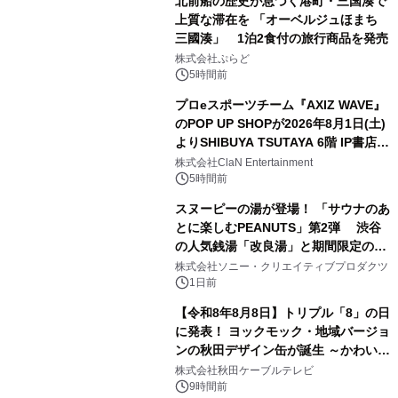
北前船の歴史が息づく港町・三国湊で
上質な滞在を 「オーベルジュほまち
三國湊」 1泊2食付の旅行商品を発売
1
株式会社ぷらど
5時間前
プロeスポーツチーム『AXIZ WAVE』
のPOP UP SHOPが2026年8月1日(土)
よりSHIBUYA TSUTAYA 6階 IP書店で
2
開催決定！！
株式会社ClaN Entertainment
5時間前
スヌーピーの湯が登場！ 「サウナのあ
とに楽しむPEANUTS」第2弾 渋谷
の人気銭湯「改良湯」と期間限定のコ
3
ラボレーション サウナイキタイコラ
株式会社ソニー・クリエイティブプロダクツ
ボグッズも発売決定！
1日前
【令和8年8月8日】トリプル「8」の日
に発表！ ヨックモック・地域バージョ
ンの秋田デザイン缶が誕生 ～かわいい
4
秋田犬の子犬と秋田の四季と名所を巡
株式会社秋田ケーブルテレビ
るパッケージ～ 9月1日(火)秋田県内で
9時間前