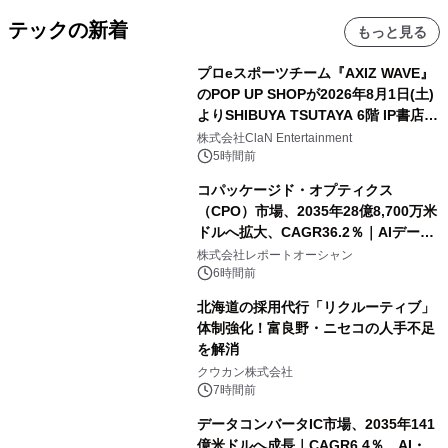
テックの新着
もっと見る
プロeスポーツチーム『AXIZ WAVE』
のPOP UP SHOPが2026年8月1日(土)
よりSHIBUYA TSUTAYA 6階 IP書店で
開催決定！！
株式会社ClaN Entertainment
5時間前
コパッケージド・オプティクス
（CPO）市場、2035年28億8,700万米
ドルへ拡大、CAGR36.2％｜AIデータ
センター・高速光通信需要が成長を加
株式会社レポートオーシャン
速
6時間前
北海道の採用代行「リクルーティブ」
体制強化！富良野・ニセコの人手不足
を解消
クウカン株式会社
7時間前
データコンバータIC市場、2035年141
億米ドルへ成長｜CAGR6.4％、AI・