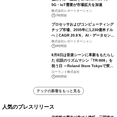
5G・IoT需要が市場拡大を加速
株式会社レポートオーシャン
7時間前
プロセッサおよびコンピューティング
チップ市場、2035年に1,230億米ドル
へ｜CAGR 20.8％、AI・データセンタ
ー需要が成長を牽引
株式会社レポートオーシャン
8時間前
8月8日は音楽シーンに革新をもたらし
た 伝説のリズムマシン「TR-808」を
祝う日 ～Roland Store Tokyoで実機
を展示しての 記念キャンペーンを開
ローランド株式会社
催 英国ラジオ「NTS」の 特別プログ
8時間前
ラムや、「TR-808」を愛する伝説的
アーティストを フィーチャーしたアニ
テックの新着をもっと見る
メーションを公開～
人気のプレスリリース