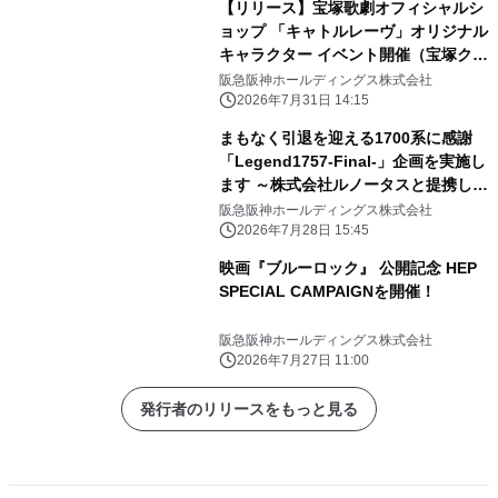
【リリース】宝塚歌劇オフィシャルシ
ョップ 「キャトルレーヴ」オリジナル
キャラクター イベント開催（宝塚クリ
エイティブアーツ）
阪急阪神ホールディングス株式会社
2026年7月31日 14:15
まもなく引退を迎える1700系に感謝
「Legend1757-Final-」企画を実施し
ます ～株式会社ルノータスと提携し
「Legend1757記念腕時計」を発売し
阪急阪神ホールディングス株式会社
ます～
2026年7月28日 15:45
映画『ブルーロック』 公開記念 HEP
SPECIAL CAMPAIGNを開催！
阪急阪神ホールディングス株式会社
2026年7月27日 11:00
発行者のリリースをもっと見る