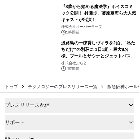
販売開始
『8歳から始める魔法学』ボイスコミ
ック公開！ 村瀬歩、藤原夏海ら大人気
キャストが出演！
5
株式会社オーバーラップ
5時間前
淡路島の一棟貸しヴィラを2泊、"私た
ちだけ"の別荘に 1日1組・最大8名
様、プールとサウナとジェットバス付
6
きで Villa Mon Temps AWAJIの連泊
株式会社ぷらど
素泊りプラン
7時間前
トップ
テクノロジーのプレスリリース一覧
阪急阪神ホール
プレスリリース配信
サポート