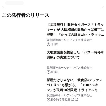
この発行者のリリース
【参加無料】 阪神タイガース「トラッ
キー」が 大阪梅田の阪急かっぱ横丁に
登場！ 『かっぱの縁日withトラッキ
ー』
阪急阪神ホールディングス株式会社
1日前
大地震発生を想定した 『バス一時停車
訓練』の実施について
阪急阪神ホールディングス株式会社
3日前
採用だけじゃない。 飲食店の“ファン
づくり”にも繋がる。 「TOKKスキ
マ」が先着10社限定 トライアルキャ
ンペーンを開始
阪急阪神ホールディングス株式会社
2026年7月31日 15:15