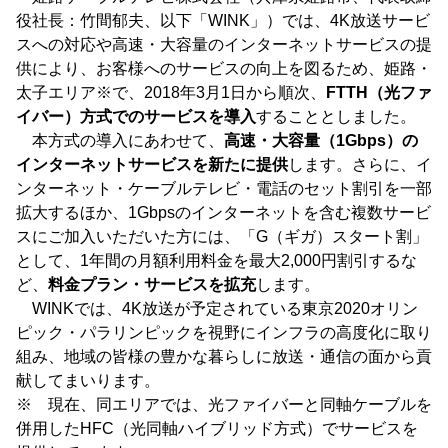
役社長：竹間郁夫、以下「WINK」）では、4K放送サービ
スへの対応や高速・大容量のインターネットサービスの提
供により、お客様へのサービスの向上を図るため、姫路・
太子エリア※で、2018年3月1日から順次、
FTTH（光ファ
イバー）方式でのサービスを導入
することとしました。
本方式の導入にあわせて、
高速・大容量（1Gbps）の
インターネットサービスを新たに提供
します。さらに、イ
ンターネット・ケーブルテレビ・電話のセット割引を一部
拡大するほか、1Gbpsのインターネットを含む複数サービ
スにご加入いただいた方には、「G（ギガ）スタート割」
として、1年間の月額利用料金を最大2,000円割引するな
ど、
料金プラン・サービスを拡充
します。
WINKでは、4K放送が予定されている東京2020オリン
ピック・パラリンピックを視野にインフラの高度化に取り
組み、地域の皆様の豊かな暮らしに放送・通信の面から貢
献してまいります。
※ 現在、同エリアでは、光ファイバーと同軸ケーブルを
併用したHFC（光同軸ハイブリッド方式）でサービスを