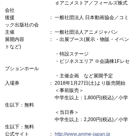
ｄアニメストア／フィールズ株式
会社
後援 ： 一般社団法人 日本動画協会／コミ
ック出版社の会
主催 ： 一般社団法人アニメジャパン
展開内容 ： ・出展ブース(展示・物販・イベン
トなど)
・特設ステージ
・ビジネスエリア ※会議棟1Fレセ
プションホール
・主催企画 など展開予定
入場券 ： 2018年1月27日(土)より販売開始
＜事前販売＞
中学生以上：1,800円(税込)／小学
生以下：無料
＜当日券＞
中学生以上：2,200円(税込)／小学
生以下：無料
公式サイト ：
http://www.anime-japan.jp