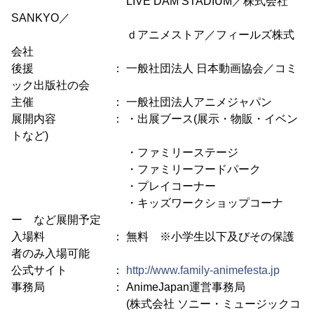
LIVE DAM STADIUM／株式会社
SANKYO／
ｄアニメストア／フィールズ株式
会社
後援 ： 一般社団法人 日本動画協会／コミ
ック出版社の会
主催 ： 一般社団法人アニメジャパン
展開内容 ： ・出展ブース(展示・物販・イベン
トなど)
・ファミリーステージ
・ファミリーフードパーク
・プレイコーナー
・キッズワークショップコーナ
ー など展開予定
入場料 ： 無料 ※小学生以下及びその保護
者のみ入場可能
公式サイト ：
http://www.family-animefesta.jp
事務局 ： AnimeJapan運営事務局
(株式会社 ソニー・ミュージックコ