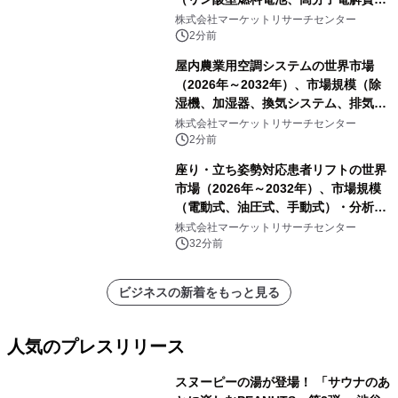
型燃料電池）・分析レポートを発表
株式会社マーケットリサーチセンター
2分前
屋内農業用空調システムの世界市場
（2026年～2032年）、市場規模（除
湿機、加湿器、換気システム、排気フ
ァン、空気循環システム）・分析レポ
株式会社マーケットリサーチセンター
ートを発表
2分前
座り・立ち姿勢対応患者リフトの世界
市場（2026年～2032年）、市場規模
（電動式、油圧式、手動式）・分析レ
ポートを発表
株式会社マーケットリサーチセンター
32分前
ビジネスの新着をもっと見る
人気のプレスリリース
スヌーピーの湯が登場！ 「サウナのあ