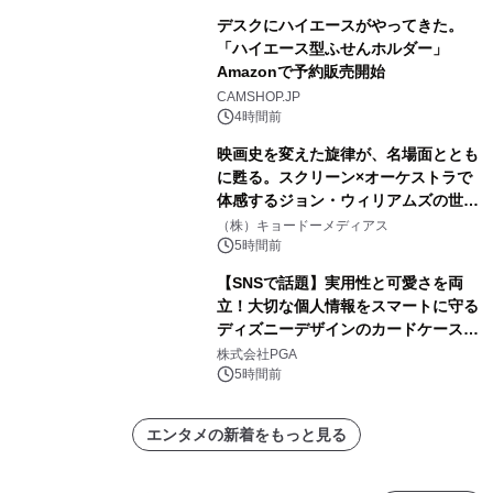
デスクにハイエースがやってきた。
「ハイエース型ふせんホルダー」
Amazonで予約販売開始
CAMSHOP.JP
4時間前
映画史を変えた旋律が、名場面ととも
に甦る。スクリーン×オーケストラで
体感するジョン・ウィリアムズの世
界。ジョン・ウィリアムズ：シネマ・
（株）キョードーメディアス
スペクタキュラー・コンサート 開催決
5時間前
定！
【SNSで話題】実用性と可愛さを両
立！大切な個人情報をスマートに守る
ディズニーデザインのカードケースを
株式会社PGAが8月7日発売
株式会社PGA
5時間前
エンタメの新着をもっと見る