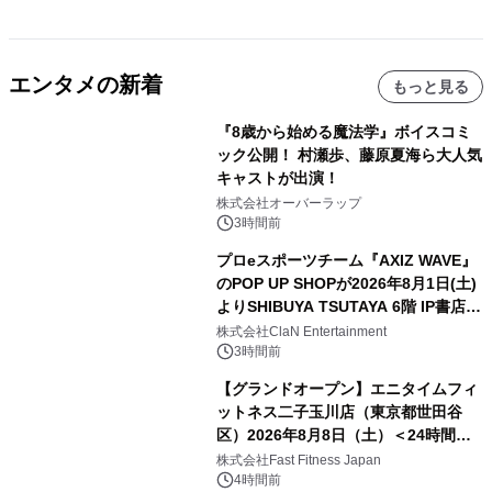
エンタメの新着
もっと見る
『8歳から始める魔法学』ボイスコミ
ック公開！ 村瀬歩、藤原夏海ら大人気
キャストが出演！
株式会社オーバーラップ
3時間前
プロeスポーツチーム『AXIZ WAVE』
のPOP UP SHOPが2026年8月1日(土)
よりSHIBUYA TSUTAYA 6階 IP書店で
開催決定！！
株式会社ClaN Entertainment
3時間前
【グランドオープン】エニタイムフィ
ットネス二子玉川店（東京都世田谷
区）2026年8月8日（土）＜24時間年
中無休のフィットネスジム＞
株式会社Fast Fitness Japan
4時間前