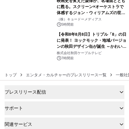
映画史を変えた旋律が、名場面ととも
に甦る。スクリーン×オーケストラで
体感するジョン・ウィリアムズの世
5
界。ジョン・ウィリアムズ：シネマ・
（株）キョードーメディアス
スペクタキュラー・コンサート 開催決
5時間前
定！
【令和8年8月8日】トリプル「8」の日
に発表！ ヨックモック・地域バージョ
ンの秋田デザイン缶が誕生 ～かわいい
6
秋田犬の子犬と秋田の四季と名所を巡
株式会社秋田ケーブルテレビ
るパッケージ～ 9月1日(火)秋田県内で
7時間前
販売開始
トップ
エンタメ・カルチャーのプレスリリース一覧
一般社
プレスリリース配信
サポート
関連サービス