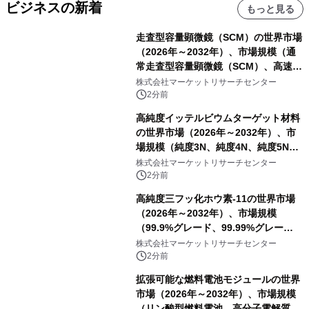
ビジネスの新着
もっと見る
走査型容量顕微鏡（SCM）の世界市場
（2026年～2032年）、市場規模（通
常走査型容量顕微鏡（SCM）、高速走
査型容量顕微鏡（SCM））・分析レポ
株式会社マーケットリサーチセンター
ートを発表
2分前
高純度イッテルビウムターゲット材料
の世界市場（2026年～2032年）、市
場規模（純度3N、純度4N、純度5N、
その他）・分析レポートを発表
株式会社マーケットリサーチセンター
2分前
高純度三フッ化ホウ素-11の世界市場
（2026年～2032年）、市場規模
（99.9%グレード、99.99%グレー
ド）・分析レポートを発表
株式会社マーケットリサーチセンター
2分前
拡張可能な燃料電池モジュールの世界
市場（2026年～2032年）、市場規模
（リン酸型燃料電池、高分子電解質膜