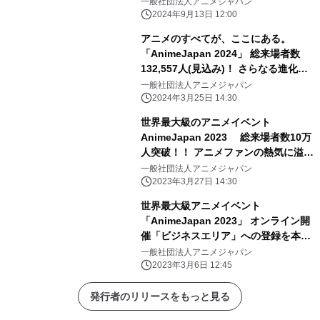
イトにて、開催決定！ 出展社募集は、
一般社団法人アニメジャパン
11/15(金)まで！
2024年9月13日 12:00
アニメのすべてが、ここにある。
「AnimeJapan 2024」 総来場者数
132,557人(見込み)！ さらなる進化を
遂げるアニメの勢いを見せた2日間
一般社団法人アニメジャパン
に。 2025年3月、次回開催が決定！
2024年3月25日 14:30
世界最大級のアニメイベント
AnimeJapan 2023 総来場者数10万
人突破！！ アニメファンの熱気に溢れ
大盛況のうちに閉幕！ 次回開催は
一般社団法人アニメジャパン
2024年3月に決定！
2023年3月27日 14:30
世界最大級アニメイベント
「AnimeJapan 2023」 オンライン開
催「ビジネスエリア」への登録を本日
より開始！ アニメビジネスセミナーの
一般社団法人アニメジャパン
3つのプログラムをオンライン配信！
2023年3月6日 12:45
ビジネスエリア会期：2023年3月27日
(月)・28日(火)
発行者のリリースをもっと見る