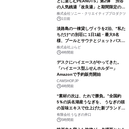
とに楽しむPEANUTS」第2弾 渋谷
の人気銭湯「改良湯」と期間限定のコ
1
ラボレーション サウナイキタイコラ
株式会社ソニー・クリエイティブプロダクツ
ボグッズも発売決定！
1日前
淡路島の一棟貸しヴィラを2泊、"私た
ちだけ"の別荘に 1日1組・最大8名
様、プールとサウナとジェットバス付
2
きで Villa Mon Temps AWAJIの連泊
株式会社ぷらど
素泊りプラン
4時間前
デスクにハイエースがやってきた。
「ハイエース型ふせんホルダー」
Amazonで予約販売開始
3
CAMSHOP.JP
4時間前
“素材の次は、たれで勝負。”全国約
5％の浜名湖産うなぎを、 うなぎの頭
の旨味エキスで仕上げた新ブランド
4
「井口の誉」誕生
有限会社うなぎの井口
5時間前