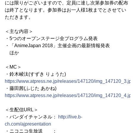
には限りがございますので、定員に達し次第参加券の配布
は終了となります。参加券はお一人様1枚までとさせてい
ただきます。
＜主な内容＞
・5つのオープンステージ全プログラム発表
・「AnimeJapan 2018」主催企画の最新情報発表
ほか
＜MC＞
・鈴木崚汰(すずき りょうた)
https://www.atpress.ne.jp/releases/147120/img_147120_3.jp
・藤田茜(ふじた あかね)
https://www.atpress.ne.jp/releases/147120/img_147120_4.jp
＜生配信URL＞
・バンダイチャンネル：
http://live.b-
ch.com/ajpresentation
・ニコニコ生放送 ：