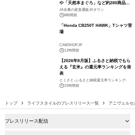
や「天然本まぐろ」など約280商品を
4
販売！～毎月１０日の定例企画～
JA全農の産直通販JAタウン
8時間前
「Honda CB250T HAWK」Tシャツ登
場
5
CAMSHOP.JP
12時間前
【2026年8月版】ふるさと納税でもら
える『玄米』の還元率ランキングを発
表
6
とくさと-ふるさと納税還元率ランキング-
15時間前
トップ
ライフスタイルのプレスリリース一覧
アニヴェルセ
プレスリリース配信