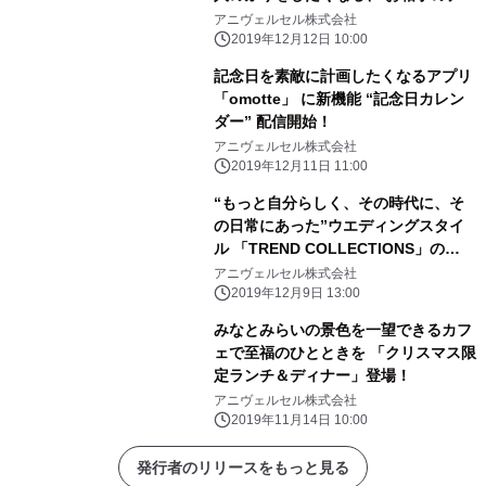
ト中のドン引き行動を教えて!!
アニヴェルセル株式会社
2019年12月12日 10:00
記念日を素敵に計画したくなるアプリ
「omotte」 に新機能 “記念日カレン
ダー” 配信開始！
アニヴェルセル株式会社
2019年12月11日 11:00
“もっと自分らしく、その時代に、そ
の日常にあった”ウエディングスタイ
ル 「TREND COLLECTIONS」の
2020春夏新作を発表！
アニヴェルセル株式会社
2019年12月9日 13:00
みなとみらいの景色を一望できるカフ
ェで至福のひとときを 「クリスマス限
定ランチ＆ディナー」登場！
アニヴェルセル株式会社
2019年11月14日 10:00
発行者のリリースをもっと見る