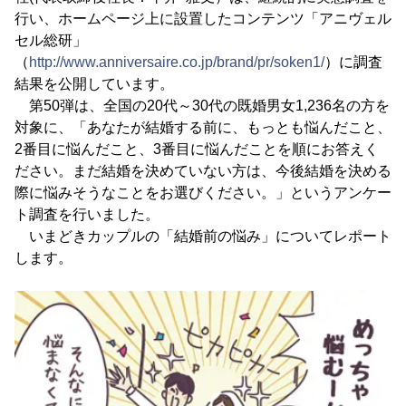
行い、ホームページ上に設置したコンテンツ「アニヴェル
セル総研」
（
http://www.anniversaire.co.jp/brand/pr/soken1/
）に調査
結果を公開しています。
第50弾は、全国の20代～30代の既婚男女1,236名の方を
対象に、「あなたが結婚する前に、もっとも悩んだこと、
2番目に悩んだこと、3番目に悩んだことを順にお答えく
ださい。まだ結婚を決めていない方は、今後結婚を決める
際に悩みそうなことをお選びください。」というアンケー
ト調査を行いました。
いまどきカップルの「結婚前の悩み」についてレポート
します。