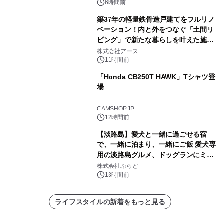
6時間前
築37年の軽量鉄骨造戸建てをフルリノ
ベーション！内と外をつなぐ「土間リ
ビング」で新たな暮らしを叶えた施工
事例を株式会社アースが公開
株式会社アース
11時間前
「Honda CB250T HAWK」Tシャツ登
場
CAMSHOP.JP
12時間前
【淡路島】愛犬と一緒に過ごせる宿
で、一緒に泊まり、一緒にご飯 愛犬専
用の淡路島グルメ、ドッグランにミニ
プール グランピングとトレーラーハウ
株式会社ぷらど
スの2施設で
13時間前
ライフスタイルの新着をもっと見る