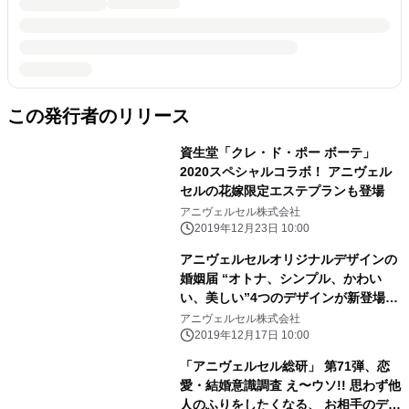
この発行者のリリース
資生堂「クレ・ド・ポー ボーテ」
2020スペシャルコラボ！ アニヴェル
セルの花嫁限定エステプランも登場
アニヴェルセル株式会社
2019年12月23日 10:00
アニヴェルセルオリジナルデザインの
婚姻届 “オトナ、シンプル、かわい
い、美しい”4つのデザインが新登場！
大切な記念日に、おふたりらしい彩り
アニヴェルセル株式会社
を。
2019年12月17日 10:00
「アニヴェルセル総研」 第71弾、恋
愛・結婚意識調査 え〜ウソ!! 思わず他
人のふりをしたくなる、 お相手のデー