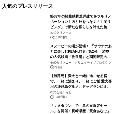
人気のプレスリリース
築37年の軽量鉄骨造戸建てをフルリノ
ベーション！内と外をつなぐ「土間リ
ビング」で新たな暮らしを叶えた施工
1
事例を株式会社アースが公開
株式会社アース
11時間前
スヌーピーの湯が登場！ 「サウナのあ
とに楽しむPEANUTS」第2弾 渋谷
の人気銭湯「改良湯」と期間限定のコ
2
ラボレーション サウナイキタイコラ
株式会社ソニー・クリエイティブプロダクツ
ボグッズも発売決定！
2日前
【淡路島】愛犬と一緒に過ごせる宿
で、一緒に泊まり、一緒にご飯 愛犬専
用の淡路島グルメ、ドッグランにミニ
3
プール グランピングとトレーラーハウ
株式会社ぷらど
スの2施設で
13時間前
「ＪＡタウン」で「魚の日限定セー
ル」を開催！長崎県産「黄金あなご」