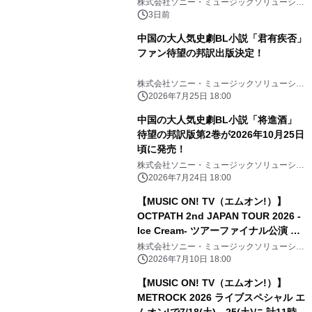
株式会社ソニー・ミュージックソリューショ
ンズ
3日前
中国の大人気史劇BL小説「君有疾否」
ファン待望の邦訳出版決定！
株式会社ソニー・ミュージックソリューショ
ンズ
2026年7月25日 18:00
中国の大人気史劇BL小説「将進酒」
待望の邦訳版第2巻が2026年10月25日
頃に発売！
株式会社ソニー・ミュージックソリューショ
ンズ
2026年7月24日 18:00
【MUSIC ON! TV（エムオン!）】
OCTPATH 2nd JAPAN TOUR 2026 -
Ice Cream- ツアーファイナル公演 エ
ムオン!で7/19(日)夜6時30分～独占生
株式会社ソニー・ミュージックソリューショ
ンズ
中継！ 直筆サイン入りTシャツ プレゼ
2026年7月10日 18:00
ントキャンペーン実施中！
【MUSIC ON! TV（エムオン!）】
METROCK 2026 ライブスペシャル エ