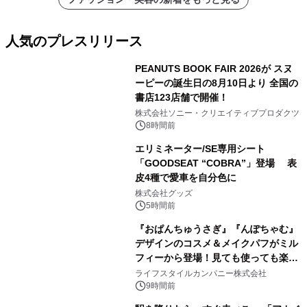
人気のプレスリリース
PEANUTS BOOK FAIR 2026が スヌ
ーピーの誕生日の8月10日より 全国の
書店123店舗で開催！
1
株式会社ソニー・クリエイティブプロダクツ
8時間前
エリミネーター/SE専用シート
「GOODSEAT “COBRA”」登場 表
皮4種で愛車を自分色に
2
株式会社グッズ
5時間前
『おぱんちゅうさぎ』『んぽちゃむ』
デザインのコスメ＆メイクパフがミル
フィーから登場！見ても使っても楽し
3
い、ポップでキュートなコレクショ
ライフスタイルカンパニー株式会社
ン。
9時間前