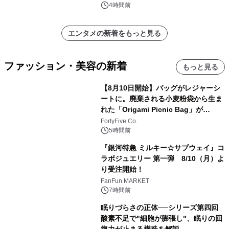
ネムネ～大作戦！」始動
4時間前
エンタメの新着をもっと見る
ファッション・美容の新着
もっと見る
【8月10日開始】バッグがレジャーシ
ートに。廃棄される小麦粉袋から生ま
れた「Origami Picnic Bag」が
Makuakeに登場
FortyFive Co.
5時間前
『銀河特急 ミルキー☆サブウェイ』コ
ラボジュエリー 第一弾 8/10（月）よ
り受注開始！
FanFun MARKET
7時間前
眠りづらさの正体──シリーズ第四回
酸素不足で"細胞が膨張し"、眠りの回