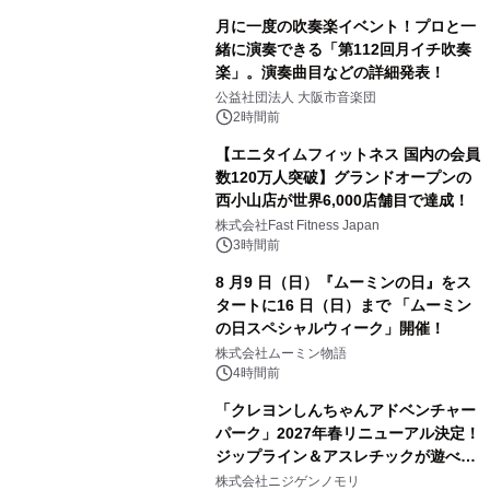
月に一度の吹奏楽イベント！プロと一
緒に演奏できる「第112回月イチ吹奏
楽」。演奏曲目などの詳細発表！
公益社団法人 大阪市音楽団
2時間前
【エニタイムフィットネス 国内の会員
数120万人突破】グランドオープンの
西小山店が世界6,000店舗目で達成！
株式会社Fast Fitness Japan
3時間前
8 月9 日（日）『ムーミンの日』をス
タートに16 日（日）まで 「ムーミン
の日スペシャルウィーク」開催！
株式会社ムーミン物語
4時間前
「クレヨンしんちゃんアドベンチャー
パーク」2027年春リニューアル決定！
ジップライン＆アスレチックが遊べる
のは今年が最後！ 「ラスト！ドキがム
株式会社ニジゲンノモリ