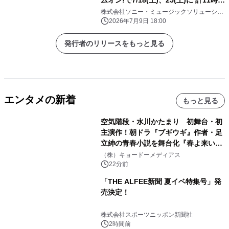
ムオン!で7/18(土)、25(土)に 計11時間
にわたってテレビ独占放送！
株式会社ソニー・ミュージックソリューショ
ンズ
2026年7月9日 18:00
発行者のリリースをもっと見る
エンタメの新着
もっと見る
空気階段・水川かたまり 初舞台・初
主演作！朝ドラ『ブギウギ』作者・足
立紳の青春小説を舞台化『春よ来い、
マジで来い』キービジュアル解禁！
（株）キョードーメディアス
22分前
「THE ALFEE新聞 夏イベ特集号」発
売決定！
株式会社スポーツニッポン新聞社
2時間前