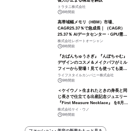
復力が止まる構造を解説
トラタニ株式会社
8時間前
高帯域幅メモリ（HBM）市場、
CAGR25.37％で急成長｜（CAGR）
25.37％ AIデータセンター・GPU需要
拡大が2035年の市場成長を牽引
株式会社レポートオーシャン
8時間前
『おぱんちゅうさぎ』『んぽちゃむ』
デザインのコスメ＆メイクパフがミル
フィーから登場！見ても使っても楽し
い、ポップでキュートなコレクショ
ライフスタイルカンパニー株式会社
ン。
9時間前
＜ケイウノ＞生まれたときの身長と同
じ長さで仕立てる出産記念ジュエリー
『First Measure Necklace』 を8月14
日(金)に発売
株式会社ケイ・ウノ
9時間前
ファッション・美容の新着をもっと見る