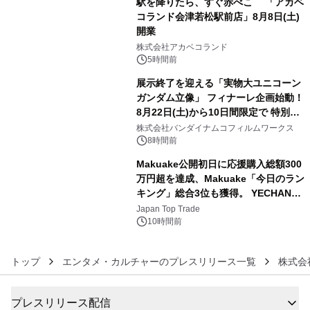
駅を降りたら、すぐ赤べこ 「アカベ
コランド会津若松駅前店」8月8日(土)
開業
4
株式会社アカベコランド
5時間前
展示終了を迎える「実物大ユニコーン
ガンダム立像」 フィナーレ企画始動！
8月22日(土)から10日間限定で 特別映
5
像『UNICORN GUNDAM Statue ―
株式会社バンダイナムコフィルムワークス
BEYOND POSSIBILITY ―』を上映！
8時間前
Makuake公開初日に応援購入総額300
万円超を達成、Makuake「今日のラン
キング」総合3位も獲得。 YECHAN音
6
浴シンギングボウル第2弾の大型サイ
Japan Top Trade
ズ（XL・2XL・3XL）を先行販売中
10時間前
トップ
エンタメ・カルチャーのプレスリリース一覧
株式会
プレスリリース配信