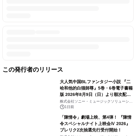
この発行者のリリース
大人気中国BLファンタジー小説 『二
哈和他的白猫師尊』5巻・6巻電子書籍
版 2026年8月9日（日）より順次配信
開始
株式会社ソニー・ミュージックソリューショ
ンズ
1日前
「陳情令」劇場上映、第4弾！ 『陳情
令スペシャルナイト上映会Ⅳ 2026』
プレリク2次抽選先行受付開始！