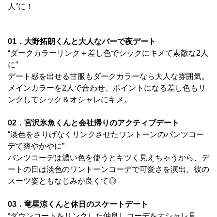
人”に！
01．大野拓朗くんと大人なバーで夜デート
“ダークカラーリンク＋差し色でシックにキメて素敵な2人
に”
デート感を出せる甘服もダークカラーなら大人な雰囲気。
メインカラーを2人で合わせ、ポイントになる差し色もリ
ンクしてシック＆オシャレにキメ。
02．宮沢氷魚くんと会社帰りのアクティブデート
“淡色をさりげなくリンクさせたワントーンのパンツコー
デで爽やかやに”
パンツコーデは濃い色を使うとキツく見えちゃうから、デ
ートの日は淡色のワントーンコーデで可愛さを演出。彼の
スーツ姿ともなじみが良くて◎
03．竜星涼くんと休日のスケートデート
“ダウンコートをリンクした仲良しコーデをオシャレ見