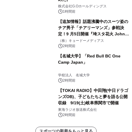
株式会社G.Oホールディングス
1時間前
【追加情報】話題沸騰中のスーツ姿の
チア男子「チアリーマンズ」参戦決
定！9 月5日開催『埼スタ花火 John
Williams Fireworks 2026』を大迫力
（株）キョードーメディアス
のパフォーマンスで熱く盛り上げる！
2時間前
【名城大学】「Red Bull BC One
Camp Japan」
学校法人 名城大学
2時間前
【TOKAI RADIO】中田翔(中日ドラゴ
ンズOB)、子どもたちと夢を語る公開
収録 9/19(土)岐阜県関市で開催
東海ラジオ放送株式会社
2時間前
スポーツの新着をもっと見る