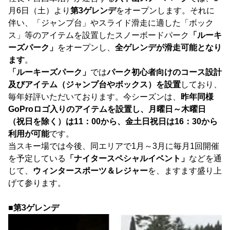
月6日（土）より
第3ゲレンデ
をオープンします。それに
伴い、「ジャンプ台」やスライド滑走に適した「ボック
ス」等のアイテムを設置したスノーボードパーク
「ルーキ
ーズパーク」
をオープンし、
全ゲレンデが滑走可能となり
ます
。
「ルーキーズパーク」
では
パーク初心者向けのコース設計
及びアイテム（ジャンプ台やボックス）を設置
しており、
毎年好評いただいております。今シーズンは、
昨年同様
GoProロゴ入りのアイテムを設置し、月曜日～木曜日
（祝日を除く）は11：00から、金土日祝日は16：30から
利用が可能
です。
当スキー場では今後、同エリアで1月～3月に毎月1回開催
を予定している
「ナイタースペシャルイベント」
などを通
じて、
ウィンタースポーツ＆レジャー
を、ますます盛り上
げて参ります。
■第3ゲレンデ