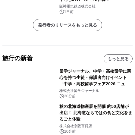
阪神電気鉄道株式会社
1日前
発行者のリリースをもっと見る
旅行の新着
もっと見る
留学ジャーナル、中学・高校留学に関
心を持つ生徒・保護者向けイベント
「中学・高校留学フェア2026 ニュー
ジーランド＆オーストラリア」を
株式会社留学ジャーナル
9/12(土)に開催
20分前
秋の北海道物産展を開催 約50店舗が
出店！ 北海道ならではの食と文化をま
るごと体験
株式会社京阪百貨店
20分前