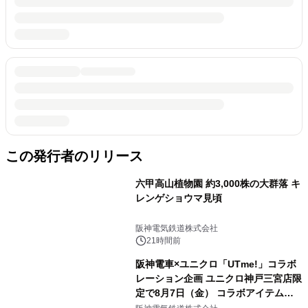
この発行者のリリース
六甲高山植物園 約3,000株の大群落 キ
レンゲショウマ見頃
阪神電気鉄道株式会社
21時間前
阪神電車×ユニクロ「UTme!」コラボ
レーション企画 ユニクロ神戸三宮店限
定で8月7日（金） コラボアイテムが
発売決定！