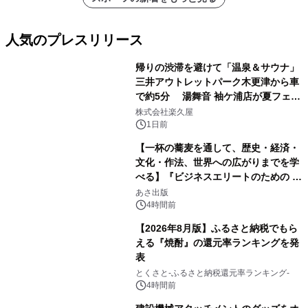
人気のプレスリリース
帰りの渋滞を避けて「温泉＆サウナ」
三井アウトレットパーク木更津から車
で約5分 湯舞音 袖ケ浦店が夏フェア
1
メニューを提供
株式会社楽久屋
1日前
【一杯の蕎麦を通して、歴史・経済・
文化・作法、世界への広がりまでを学
べる】『ビジネスエリートのための 教
2
養としての蕎麦』2026年8月25日
あさ出版
（火）発売
4時間前
【2026年8月版】ふるさと納税でもら
える『焼酎』の還元率ランキングを発
表
3
とくさと-ふるさと納税還元率ランキング-
4時間前