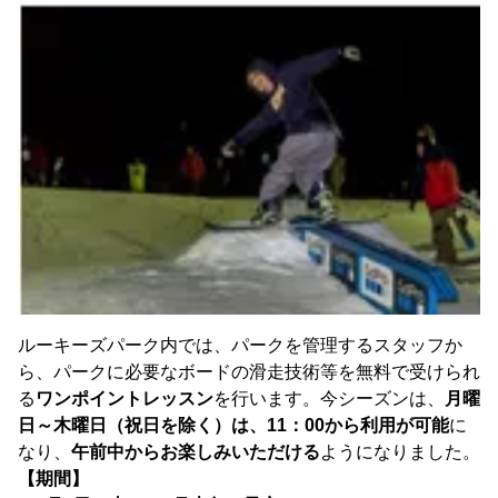
ルーキーズパーク内では、パークを管理するスタッフか
ら、パークに必要なボードの滑走技術等を無料で受けられ
る
ワンポイントレッスン
を行います。今シーズンは、
月曜
日～木曜日（祝日を除く）は、11：00から利用が可能
に
なり、
午前中からお楽しみいただける
ようになりました。
【期間】