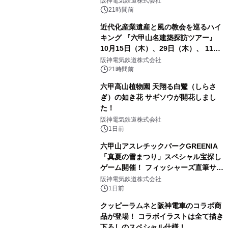
阪神電気鉄道株式会社
21時間前
近代化産業遺産と風の教会を巡るハイ
キング 『六甲山名建築探訪ツアー』
10月15日（木）、29日（木）、 11月
5日（木）、12日（木）に開催！
阪神電気鉄道株式会社
21時間前
六甲高山植物園 天翔る白鷺（しらさ
ぎ）の如き花 サギソウが開花しまし
た！
阪神電気鉄道株式会社
1日前
六甲山アスレチックパークGREENIA
「真夏の雪まつり」スペシャル宝探し
ゲーム開催！ フィッシャーズ直筆サイ
ン色紙など豪華景品が登場！
阪神電気鉄道株式会社
1日前
クッピーラムネと阪神電車のコラボ商
品が登場！ コラボイラストは全て描き
下ろしのスペシャル仕様！