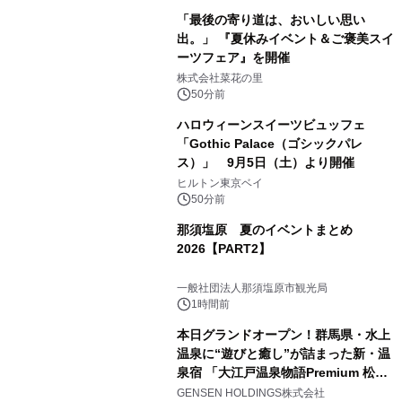
「最後の寄り道は、おいしい思い
出。」 『夏休みイベント＆ご褒美スイ
ーツフェア』を開催
株式会社菜花の里
50分前
ハロウィーンスイーツビュッフェ
「Gothic Palace（ゴシックパレ
ス）」 9月5日（土）より開催
ヒルトン東京ベイ
50分前
那須塩原 夏のイベントまとめ
2026【PART2】
一般社団法人那須塩原市観光局
1時間前
本日グランドオープン！群馬県・水上
温泉に“遊びと癒し”が詰まった新・温
泉宿 「大江戸温泉物語Premium 松乃
井」が誕生
GENSEN HOLDINGS株式会社