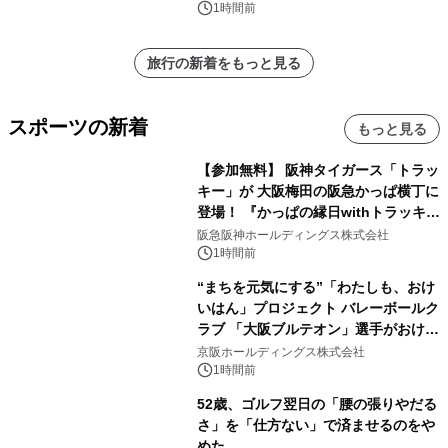
1時間前
旅行の新着をもっと見る
スポーツの新着
もっと見る
【参加無料】 阪神タイガース「トラッ
キー」が 大阪梅田の阪急かっぱ横丁に
登場！ 『かっぱの縁日withトラッキ
ー』
阪急阪神ホールディングス株式会社
1時間前
“まちを元気にする”「わたしも、おけ
いはん」プロジェクト バレーボールク
ラブ 「大阪ブルテオン」選手がおけい
はんに。
京阪ホールディングス株式会社
1時間前
52歳、ゴルフ翌日の「腰の張りやだる
さ」を「仕方ない」で済ませるのをや
めた。