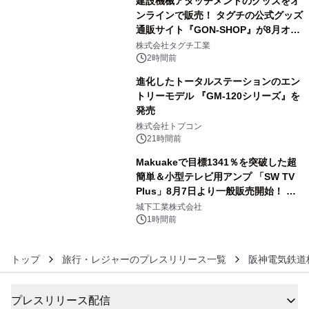
建設機械アタッチメントのグッズをオ
ンラインで販売！ タグチの公式グッズ
通販サイト『GON-SHOP』が8月オー
4
プン
株式会社タグチ工業
2時間前
進化したトータルステーションのエン
トリーモデル 『GM-120シリーズ』を
発売
5
株式会社トプコン
21時間前
Makuakeで目標1341％を突破した超
簡単＆小型テレビ用アンプ 「SW TV
Plus」8月7日より一般販売開始！ ケ
6
ーブル1本つなぐだけ、テレビの音が
城下工業株式会社
ぐっと豊かに
1時間前
トップ
旅行・レジャーのプレスリリース一覧
阪神電気鉄道
プレスリリース配信