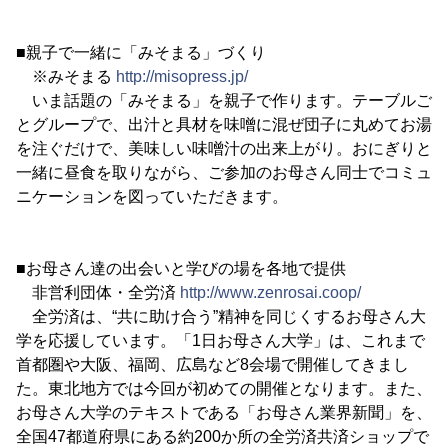
■親子で一緒に「みそまる」づくり
※みそまる
http://misopress.jp/
いま話題の「みそまる」を親子で作ります。テーブルご
とグループで、出汁と具材を味噌に混ぜ団子に丸めてお湯
を注ぐだけで、美味しい味噌汁の出来上がり。おにぎりと
一緒に昼食を取りながら、ご参加のお母さん同士でコミュ
ニケーションを図っていただきます。
■お母さん達の出会いと学びの場を各地で提供
非営利団体・全労済
http://www.zenrosai.coop/
全労済は、“共に助け合う”精神を同じくするお母さん大
学を応援しています。「1日お母さん大学」は、これまで
首都圏や大阪、福岡、広島など8会場で開催してきまし
た。東北地方では今回が初めての開催となります。また、
お母さん大学のテキストである「お母さん業界新聞」を、
全国47都道府県にある約200か所の全労済共済ショップで