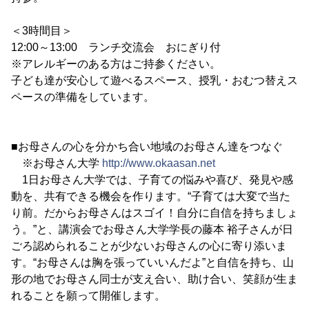
＜3時間目＞
12:00～13:00 ランチ交流会 おにぎり付
※アレルギーのある方はご持参ください。
子ども達が安心して遊べるスペース、授乳・おむつ替えス
ペースの準備をしています。
■お母さんの心を分かち合い地域のお母さん達をつなぐ
※お母さん大学
http://www.okaasan.net
1日お母さん大学では、子育ての悩みや喜び、発見や感
動を、共有できる機会を作ります。“子育ては大変で当た
り前。だからお母さんはスゴイ！自分に自信を持ちましょ
う。”と、講演会でお母さん大学学長の藤本 裕子さんが日
ごろ認められることが少ないお母さんの心に寄り添いま
す。“お母さんは胸を張っていいんだよ”と自信を持ち、山
形の地でお母さん同士が支え合い、助け合い、笑顔が生ま
れることを願って開催します。