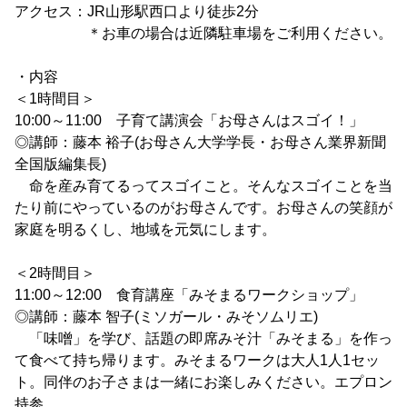
アクセス：JR山形駅西口より徒歩2分
＊お車の場合は近隣駐車場をご利用ください。
・内容
＜1時間目＞
10:00～11:00 子育て講演会「お母さんはスゴイ！」
◎講師：藤本 裕子(お母さん大学学長・お母さん業界新聞
全国版編集長)
命を産み育てるってスゴイこと。そんなスゴイことを当
たり前にやっているのがお母さんです。お母さんの笑顔が
家庭を明るくし、地域を元気にします。
＜2時間目＞
11:00～12:00 食育講座「みそまるワークショップ」
◎講師：藤本 智子(ミソガール・みそソムリエ)
「味噌」を学び、話題の即席みそ汁「みそまる」を作っ
て食べて持ち帰ります。みそまるワークは大人1人1セッ
ト。同伴のお子さまは一緒にお楽しみください。エプロン
持参。