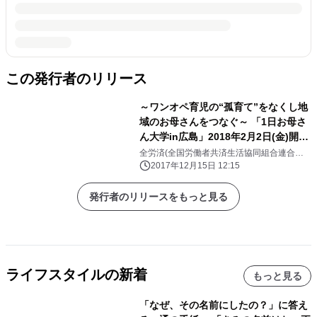
この発行者のリリース
～ワンオペ育児の“孤育て”をなくし地
域のお母さんをつなぐ～ 「1日お母さ
ん大学in広島」2018年2月2日(金)開
催 親子参加の交流型イベント「子育
全労済(全国労働者共済生活協同組合連合会)
お母さん大学
て講演会」と 「みそまるワークショッ
2017年12月15日 12:15
プ」に親子30組をご招待
発行者のリリースをもっと見る
ライフスタイルの新着
もっと見る
「なぜ、その名前にしたの？」に答え