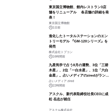
東京国立博物館、館内レストラン3店
舗をリニューアル 各店舗の詳細を発
表！
2
東京国立博物館
1日前
進化したトータルステーションのエン
トリーモデル 『GM-120シリーズ』を
発売
3
株式会社トプコン
16時間前
九星気学で占う8月の運勢、3位「三碧
木星」、2位「一白水星」、1位「六白
金星」。占いメディアのziredがランキ
4
ングを発表
占いメディア zired
22時間前
アスクル、新代表取締役社長CEOに成
松 岳志が就任
5
アスクル株式会社