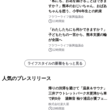
「私にも、お花を届けることはできま
すか？」熊本のおじいちゃん、おばあ
ちゃんを想う、小学6年生との約束
フラワーライフ振興協議会
11時間前
「わたしたちにも何かできますか？」
子どもたちの一言から、熊本支援の輪
が全国へ
フラワーライフ振興協議会
12時間前
ライフスタイルの新着をもっと見る
人気のプレスリリース
帰りの渋滞を避けて「温泉＆サウナ」
三井アウトレットパーク木更津から車
で約5分 湯舞音 袖ケ浦店が夏フェア
1
メニューを提供
株式会社楽久屋
19時間前