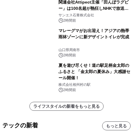
関連会社Attipect主催「田んぼラグビ
ー」は100名超が熱狂しNHKで放送さ
れました。
サンエス石膏株式会社
2時間前
マレーグマがお出迎え！アジアの熱帯
雨林ゾーンに新デザイントイレが完成
山口県周南市
2時間前
夏を遊び尽くせ！道の駅足柄金太郎の
ふるさと 「金太郎の夏休み」大感謝セ
ール開催！
株式会社相州村の駅
2時間前
ライフスタイルの新着をもっと見る
テックの新着
もっと見る