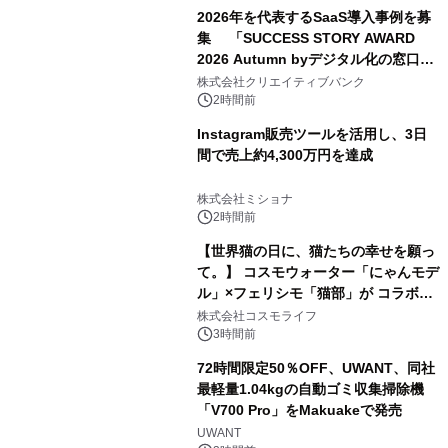
2026年を代表するSaaS導入事例を募
集 「SUCCESS STORY AWARD
2026 Autumn byデジタル化の窓口」
開催
株式会社クリエイティブバンク
2時間前
Instagram販売ツールを活用し、3日
間で売上約4,300万円を達成
株式会社ミショナ
2時間前
【世界猫の日に、猫たちの幸せを願っ
て。】 コスモウォーター「にゃんモデ
ル」×フェリシモ「猫部」が コラボキ
ャンペーンを実施
株式会社コスモライフ
3時間前
72時間限定50％OFF、UWANT、同社
最軽量1.04kgの自動ゴミ収集掃除機
「V700 Pro」をMakuakeで発売
UWANT