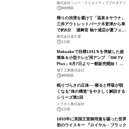
ラボレーション サウナイキタイコラ
株式会社ソニー・クリエイティブプロダクツ
ボグッズも発売決定！
8時間前
帰りの渋滞を避けて「温泉＆サウナ」
三井アウトレットパーク木更津から車
で約5分 湯舞音 袖ケ浦店が夏フェア
2
メニューを提供
株式会社楽久屋
1日前
Makuakeで目標1341％を突破した超
簡単＆小型テレビ用アンプ 「SW TV
Plus」8月7日より一般販売開始！ ケ
3
ーブル1本つなぐだけ、テレビの音が
城下工業株式会社
ぐっと豊かに
9時間前
眠りづらさの正体──寝ると呼吸が弱
くなる"体の構造"をやさしく解説する
シリーズ第1回
4
トラタニ株式会社
1日前
1833年に英国王室御用達を賜った世界
初のウイスキー 『ロイヤル・ブラック