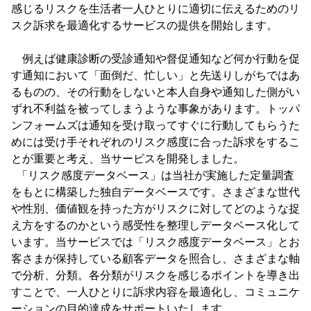
感じるリスクを生活者一人ひとりに適切に伝えるためのリ
スク訴求を最適化するサービスの提供を開始します。
例えば健康診断の受診通知や督促通知など何か行動を促
す通知において「面倒だ、忙しい」と先送りしがちではあ
るものの、その行動をしないと本人自身や通知した側がい
ずれ不利益を被ってしまうような事象があります。トッパ
ンフォームズは通知を受け取ってすぐに行動してもらうた
めには受け手それぞれのリスク感度に合った訴求をするこ
とが重要と考え、当サービスを開発しました。
「リスク感度データベース」は当社が実施した定量調査
をもとに構築した独自データベースです。さまざまな世代
や性別、価値観を持った方がリスクに対してどのような捉
え方をするのかという感受性を整理しデータベース化して
います。当サービスでは「リスク感度データベース」とお
客さまが保持している顧客データを照合し、さまざまな軸
で分析、分類。各分類がリスクを感じるポイントを導き出
すことで、一人ひとりに訴求内容を最適化し、コミュニケ
ーションの目的達成をサポートいたします。