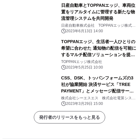
日産自動車とTOPPANエッジ、車両位
置をリアルタイムに管理する新たな物
流管理システムを共同開発
日産自動車株式会社 TOPPANエッジ株式会
社
2023年6月13日 14:00
TOPPANエッジ、生活者一人ひとりの
希望に合わせた 通知物の配信を可能に
するマルチ配信ソリューションを提供
開始
TOPPANエッジ株式会社
2023年5月25日 10:00
CSS、DSK、トッパンフォームズの3
社が協業開始 決済サービス「TREE
PAYMENT」とメッセージ配信サービ
ス「EngagePlus」の連携によるサー
株式会社シーエスエス 株式会社電算システ
ム トッパン・フォームズ株式会社
ビス内容のレベルアップについて
2023年3月29日 15:00
発行者のリリースをもっと見る