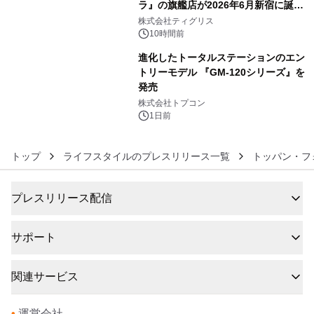
ラ』の旗艦店が2026年6月新宿に誕
5
生 バカルディ ジャパンと連携した
株式会社ティグリス
没入型バー「BAR Arca」
10時間前
進化したトータルステーションのエン
トリーモデル 『GM-120シリーズ』を
発売
6
株式会社トプコン
1日前
トップ
ライフスタイルのプレスリリース一覧
トッパン・フ
プレスリリース配信
サポート
関連サービス
•
運営会社