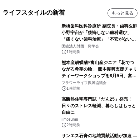
ライフスタイルの新着
もっと見る
新橋歯科医科診療所 副院長・歯科医師
小野宇宙が「後悔しない歯科選び」
「痛くない歯科治療」「不安がない治
療計画」をテーマに専門監修
医療法人財団 興学会
1時間前
熊本産胡蝶蘭×富山産ジニア「花でつ
ながる希望の輪」 熊本復興支援チャリ
ティーワークショップを8月9日、富
山・射水で開催
フラワーライフ振興協議会
1時間前
高断熱住宅専門誌「だん25」発売！
日々のストレス軽減、暮らしはもっと
自由に
jimosumu
2時間前
サンエス石膏の地域貢献活動が加速 ―