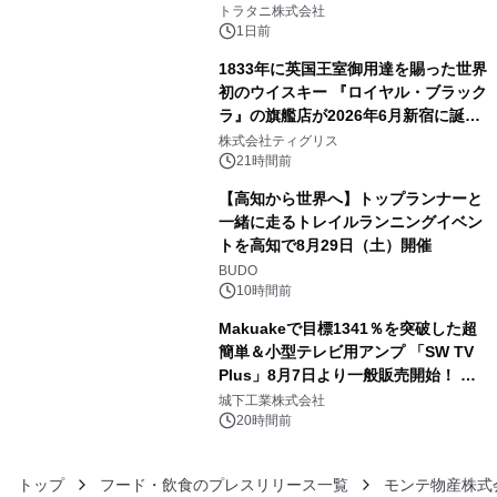
トラタニ株式会社
1日前
1833年に英国王室御用達を賜った世界
初のウイスキー 『ロイヤル・ブラック
ラ』の旗艦店が2026年6月新宿に誕
4
生 バカルディ ジャパンと連携した
株式会社ティグリス
没入型バー「BAR Arca」
21時間前
【高知から世界へ】トップランナーと
一緒に走るトレイルランニングイベン
トを高知で8月29日（土）開催
5
BUDO
10時間前
Makuakeで目標1341％を突破した超
簡単＆小型テレビ用アンプ 「SW TV
Plus」8月7日より一般販売開始！ ケ
6
ーブル1本つなぐだけ、テレビの音が
城下工業株式会社
ぐっと豊かに
20時間前
トップ
フード・飲食のプレスリリース一覧
モンテ物産株式