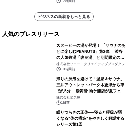
他）・分析レポートを発表
12時間前
ビジネスの新着をもっと見る
人気のプレスリリース
スヌーピーの湯が登場！ 「サウナのあ
とに楽しむPEANUTS」第2弾 渋谷
の人気銭湯「改良湯」と期間限定のコ
1
ラボレーション サウナイキタイコラ
株式会社ソニー・クリエイティブプロダクツ
ボグッズも発売決定！
19時間前
帰りの渋滞を避けて「温泉＆サウナ」
三井アウトレットパーク木更津から車
で約5分 湯舞音 袖ケ浦店が夏フェア
2
メニューを提供
株式会社楽久屋
1日前
眠りづらさの正体──寝ると呼吸が弱
くなる"体の構造"をやさしく解説する
シリーズ第1回
3