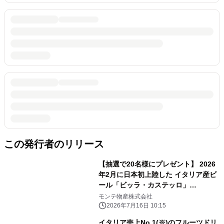
この発行者のリリース
【抽選で20名様にプレゼント】 2026
年2月に日本初上陸した イタリア産ビ
ール「ビッラ・カステッロ」
Instagram投稿キャンペーンを7/16よ
モンテ物産株式会社
り開催
2026年7月16日 10:15
イタリア売上No.1(※)のフルーツドリ