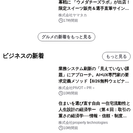
幕戦に 「ウメダチーズラボ」が出店！
限定スイーツ販売＆選手直筆サイング
ッズが当たる抽選会を 8月8日に開催
株式会社ヤマタカ
17時間前
グルメの新着をもっと見る
ビジネスの新着
もっと見る
業務システム刷新の「見えていない課
題」にアプローチ。AI×UX専門家の要
求定義メソッド【8/26無料ウェビナ
ー】株式会社PIVOT
株式会社PIVOT＜PR＞
10時間前
住まいを選び直す自由 ー住宅流動性と
人生設計の経済学ー （第４回：取引の
重さの経済学──情報・信頼・制度を
PropTechはどう組み替えるか）｜
株式会社property technologies
PropTech-Lab
10時間前