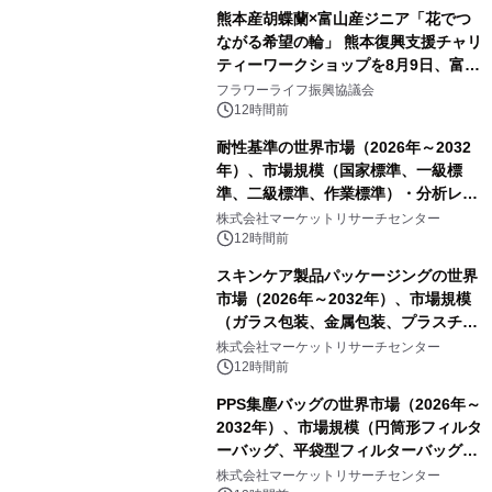
熊本産胡蝶蘭×富山産ジニア「花でつ
ながる希望の輪」 熊本復興支援チャリ
ティーワークショップを8月9日、富
山・射水で開催
フラワーライフ振興協議会
12時間前
耐性基準の世界市場（2026年～2032
年）、市場規模（国家標準、一級標
準、二級標準、作業標準）・分析レポ
ートを発表
株式会社マーケットリサーチセンター
12時間前
スキンケア製品パッケージングの世界
市場（2026年～2032年）、市場規模
（ガラス包装、金属包装、プラスチッ
ク包装、その他）・分析レポートを発
株式会社マーケットリサーチセンター
表
12時間前
PPS集塵バッグの世界市場（2026年～
2032年）、市場規模（円筒形フィルタ
ーバッグ、平袋型フィルターバッグ、
プリーツフィルターバッグ、その
株式会社マーケットリサーチセンター