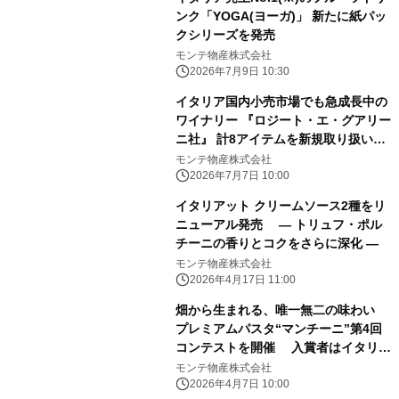
ンク「YOGA(ヨーガ)」 新たに紙パッ
クシリーズを発売
モンテ物産株式会社
2026年7月9日 10:30
イタリア国内小売市場でも急成長中の
ワイナリー 『ロジート・エ・グアリー
ニ社』 計8アイテムを新規取り扱い開
始
モンテ物産株式会社
2026年7月7日 10:00
イタリアット クリームソース2種をリ
ニューアル発売 ― トリュフ・ポル
チーニの香りとコクをさらに深化 ―
モンテ物産株式会社
2026年4月17日 11:00
畑から生まれる、唯一無二の味わい
プレミアムパスタ“マンチーニ”第4回
コンテストを開催 入賞者はイタリア
へご招待！
モンテ物産株式会社
2026年4月7日 10:00