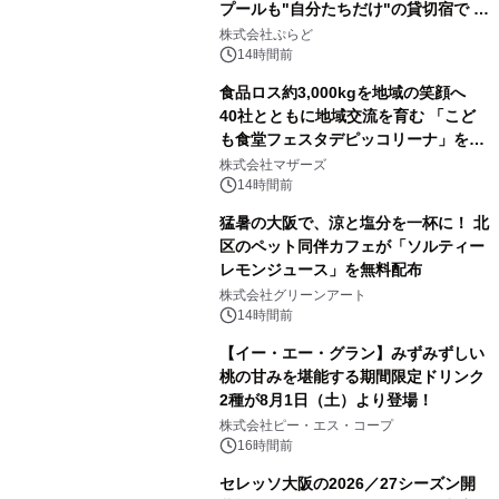
プールも"自分たちだけ"の貸切宿で 1
日1組限定「岩屋温泉 絵島別庭 海と
株式会社ぷらど
森」の握り寿司プラン
14時間前
食品ロス約3,000kgを地域の笑顔へ
40社とともに地域交流を育む 「こど
も食堂フェスタデピッコリーナ」を9
月5日(土)開催
株式会社マザーズ
14時間前
猛暑の大阪で、涼と塩分を一杯に！ 北
区のペット同伴カフェが「ソルティー
レモンジュース」を無料配布
株式会社グリーンアート
14時間前
【イー・エー・グラン】みずみずしい
桃の甘みを堪能する期間限定ドリンク
2種が8月1日（土）より登場！
株式会社ピー・エス・コープ
16時間前
セレッソ大阪の2026／27シーズン開