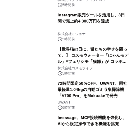
5時間前
Instagram販売ツールを活用し、3日
間で売上約4,300万円を達成
株式会社ミショナ
5時間前
【世界猫の日に、猫たちの幸せを願っ
て。】 コスモウォーター「にゃんモデ
ル」×フェリシモ「猫部」が コラボキ
ャンペーンを実施
株式会社コスモライフ
5時間前
72時間限定50％OFF、UWANT、同社
最軽量1.04kgの自動ゴミ収集掃除機
「V700 Pro」をMakuakeで発売
UWANT
6時間前
lmessage、MCP接続機能を強化し、
AIから設定操作できる機能を拡充