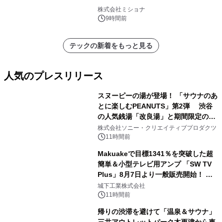
株式会社ミショナ
9時間前
テックの新着をもっと見る
人気のプレスリリース
スヌーピーの湯が登場！ 「サウナのあ
とに楽しむPEANUTS」第2弾 渋谷
の人気銭湯「改良湯」と期間限定のコ
1
ラボレーション サウナイキタイコラ
株式会社ソニー・クリエイティブプロダクツ
ボグッズも発売決定！
11時間前
Makuakeで目標1341％を突破した超
簡単＆小型テレビ用アンプ 「SW TV
Plus」8月7日より一般販売開始！ ケ
2
ーブル1本つなぐだけ、テレビの音が
城下工業株式会社
ぐっと豊かに
11時間前
帰りの渋滞を避けて「温泉＆サウナ」