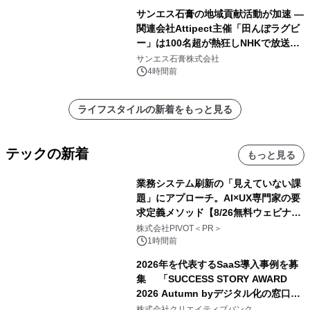
サンエス石膏の地域貢献活動が加速 ―
関連会社Attipect主催「田んぼラグビ
ー」は100名超が熱狂しNHKで放送さ
れました。
サンエス石膏株式会社
4時間前
ライフスタイルの新着をもっと見る
テックの新着
もっと見る
業務システム刷新の「見えていない課
題」にアプローチ。AI×UX専門家の要
求定義メソッド【8/26無料ウェビナ
ー】株式会社PIVOT
株式会社PIVOT＜PR＞
1時間前
2026年を代表するSaaS導入事例を募
集 「SUCCESS STORY AWARD
2026 Autumn byデジタル化の窓口」
開催
株式会社クリエイティブバンク