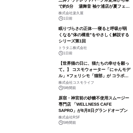
三井アウトレットパーク木更津から車
で約5分 湯舞音 袖ケ浦店が夏フェア
3
メニューを提供
株式会社楽久屋
1日前
眠りづらさの正体──寝ると呼吸が弱
くなる"体の構造"をやさしく解説する
シリーズ第1回
4
トラタニ株式会社
1日前
【世界猫の日に、猫たちの幸せを願っ
て。】 コスモウォーター「にゃんモデ
ル」×フェリシモ「猫部」が コラボキ
5
ャンペーンを実施
株式会社コスモライフ
5時間前
原宿・神宮前の砂糖不使用スムージー
専門店 「WELLNESS CAFE
SAPRO」が8月8日グランドオープン
6
株式会社RSF
5時間前