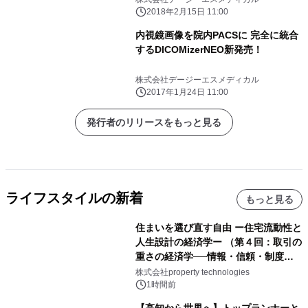
2018年2月15日 11:00
内視鏡画像を院内PACSに 完全に統合
するDICOMizerNEO新発売！
株式会社デージーエスメディカル
2017年1月24日 11:00
発行者のリリースをもっと見る
ライフスタイルの新着
もっと見る
住まいを選び直す自由 ー住宅流動性と
人生設計の経済学ー （第４回：取引の
重さの経済学──情報・信頼・制度を
PropTechはどう組み替えるか）｜
株式会社property technologies
PropTech-Lab
1時間前