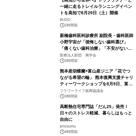
【高知から世界へ】トップランナーと
一緒に走るトレイルランニングイベン
トを高知で8月29日（土）開催
BUDO
2時間前
新橋歯科医科診療所 副院長・歯科医師
小野宇宙が「後悔しない歯科選び」
「痛くない歯科治療」「不安がない治
療計画」をテーマに専門監修
医療法人財団 興学会
3時間前
熊本産胡蝶蘭×富山産ジニア「花でつ
ながる希望の輪」 熊本復興支援チャリ
ティーワークショップを8月9日、富
山・射水で開催
フラワーライフ振興協議会
3時間前
高断熱住宅専門誌「だん25」発売！
日々のストレス軽減、暮らしはもっと
自由に
jimosumu
4時間前