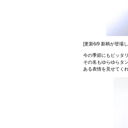
[更新6/9 新柄が登
今の季節にもピッタ
その名もゆらゆらタ
ある表情を見せてく