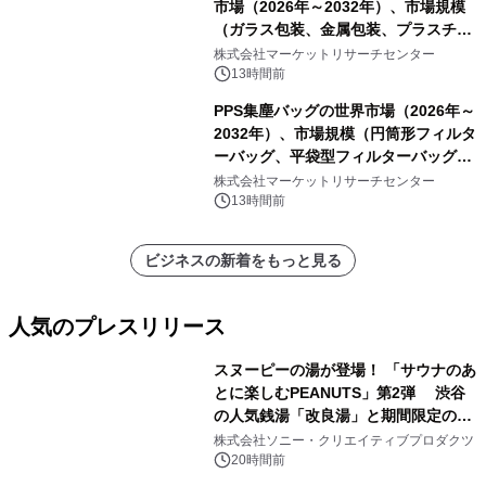
市場（2026年～2032年）、市場規模
（ガラス包装、金属包装、プラスチッ
ク包装、その他）・分析レポートを発
株式会社マーケットリサーチセンター
表
13時間前
PPS集塵バッグの世界市場（2026年～
2032年）、市場規模（円筒形フィルタ
ーバッグ、平袋型フィルターバッグ、
プリーツフィルターバッグ、その
株式会社マーケットリサーチセンター
他）・分析レポートを発表
13時間前
ビジネスの新着をもっと見る
人気のプレスリリース
スヌーピーの湯が登場！ 「サウナのあ
とに楽しむPEANUTS」第2弾 渋谷
の人気銭湯「改良湯」と期間限定のコ
1
ラボレーション サウナイキタイコラ
株式会社ソニー・クリエイティブプロダクツ
ボグッズも発売決定！
20時間前