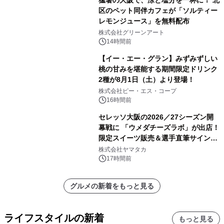
猛暑の大阪で、涼と塩分を一杯に！ 北
区のペット同伴カフェが「ソルティー
レモンジュース」を無料配布
株式会社グリーンアート
14時間前
【イー・エー・グラン】みずみずしい
桃の甘みを堪能する期間限定ドリンク
2種が8月1日（土）より登場！
株式会社ピー・エス・コープ
16時間前
セレッソ大阪の2026／27シーズン開
幕戦に 「ウメダチーズラボ」が出店！
限定スイーツ販売＆選手直筆サイング
ッズが当たる抽選会を 8月8日に開催
株式会社ヤマタカ
17時間前
グルメの新着をもっと見る
ライフスタイルの新着
もっと見る