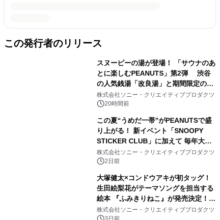
この発行者のリリース
スヌーピーの湯が登場！ 「サウナのあ
とに楽しむPEANUTS」第2弾 渋谷
の人気銭湯「改良湯」と期間限定のコ
ラボレーション サウナイキタイコラ
株式会社ソニー・クリエイティブプロダクツ
ボグッズも発売決定！
20時間前
この夏“うめだ一帯”がPEANUTSで盛
り上がる！ 新イベント「SNOOPY
STICKER CLUB」に加えて 毎年大好
評阪急の「うめだスヌーピーフェステ
株式会社ソニー・クリエイティブプロダクツ
ィバル」、 グラングリーン大阪 ショ
2日前
ップ&レストランでは 「I LIKE
大塚健太×コンドウアキが初タッグ！
SUMMER TIME with PEANUTS」を
生田絵梨花がテーマソングを担当する
初開催！
絵本 『ふみきりねこ』が発売決定！
LINEスタンプも同時リリース！
株式会社ソニー・クリエイティブプロダクツ
3日前