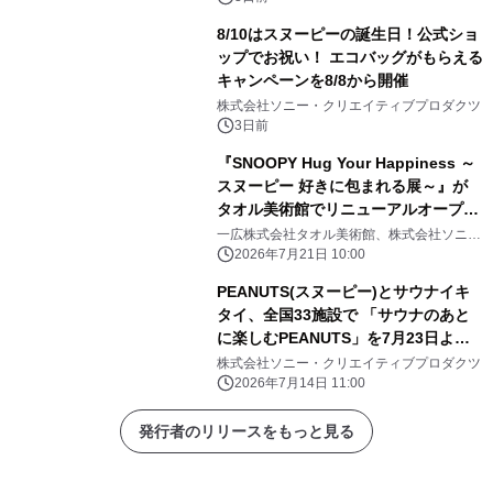
8/10はスヌーピーの誕生日！公式ショ
ップでお祝い！ エコバッグがもらえる
キャンペーンを8/8から開催
株式会社ソニー・クリエイティブプロダクツ
3日前
『SNOOPY Hug Your Happiness ～
スヌーピー 好きに包まれる展～』が
タオル美術館でリニューアルオープ
ン！
一広株式会社タオル美術館、株式会社ソニ
ー・クリエイティブプロダクツ
2026年7月21日 10:00
PEANUTS(スヌーピー)とサウナイキ
タイ、全国33施設で 「サウナのあと
に楽しむPEANUTS」を7月23日より
開催 限定冊子・ステッカー配布や
株式会社ソニー・クリエイティブプロダクツ
SNSキャンペーンも実施
2026年7月14日 11:00
発行者のリリースをもっと見る