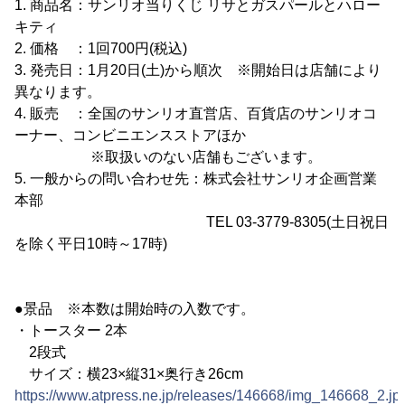
1. 商品名：サンリオ当りくじ リサとガスパールとハロー
キティ
2. 価格 ：1回700円(税込)
3. 発売日：1月20日(土)から順次 ※開始日は店舗により
異なります。
4. 販売 ：全国のサンリオ直営店、百貨店のサンリオコ
ーナー、コンビニエンスストアほか
※取扱いのない店舗もございます。
5. 一般からの問い合わせ先：株式会社サンリオ企画営業
本部
TEL 03-3779-8305(土日祝日
を除く平日10時～17時)
●景品 ※本数は開始時の入数です。
・トースター 2本
2段式
サイズ：横23×縦31×奥行き26cm
https://www.atpress.ne.jp/releases/146668/img_146668_2.jp