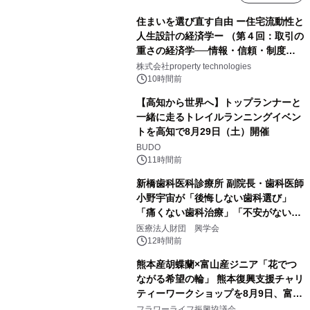
住まいを選び直す自由 ー住宅流動性と
人生設計の経済学ー （第４回：取引の
重さの経済学──情報・信頼・制度を
PropTechはどう組み替えるか）｜
株式会社property technologies
PropTech-Lab
10時間前
【高知から世界へ】トップランナーと
一緒に走るトレイルランニングイベン
トを高知で8月29日（土）開催
BUDO
11時間前
新橋歯科医科診療所 副院長・歯科医師
小野宇宙が「後悔しない歯科選び」
「痛くない歯科治療」「不安がない治
療計画」をテーマに専門監修
医療法人財団 興学会
12時間前
熊本産胡蝶蘭×富山産ジニア「花でつ
ながる希望の輪」 熊本復興支援チャリ
ティーワークショップを8月9日、富
山・射水で開催
フラワーライフ振興協議会