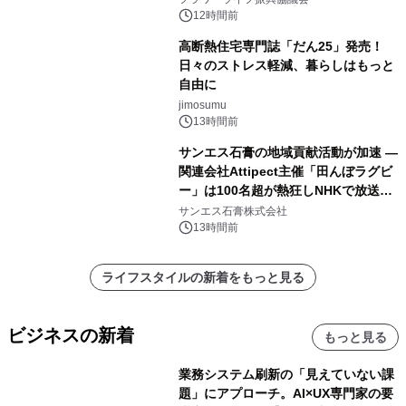
12時間前
高断熱住宅専門誌「だん25」発売！
日々のストレス軽減、暮らしはもっと
自由に
jimosumu
13時間前
サンエス石膏の地域貢献活動が加速 ―
関連会社Attipect主催「田んぼラグビ
ー」は100名超が熱狂しNHKで放送さ
れました。
サンエス石膏株式会社
13時間前
ライフスタイルの新着をもっと見る
ビジネスの新着
もっと見る
業務システム刷新の「見えていない課
題」にアプローチ。AI×UX専門家の要