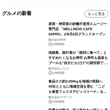
グルメの新着
もっと見る
原宿・神宮前の砂糖不使用スムージー
専門店 「WELLNESS CAFE
SAPRO」が8月8日グランドオープン
株式会社RSF
14時間前
淡路島、旅行者が「絶対に食べて」と
すすめたくなるお寿司 お寿司も温泉も
プールも"自分たちだけ"の貸切宿で 1
日1組限定「岩屋温泉 絵島別庭 海と
株式会社ぷらど
森」の握り寿司プラン
14時間前
食品ロス約3,000kgを地域の笑顔へ
40社とともに地域交流を育む 「こど
も食堂フェスタデピッコリーナ」を9
月5日(土)開催
株式会社マザーズ
14時間前