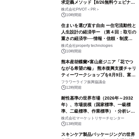
求定義メソッド【8/26無料ウェビナ
ー】株式会社PIVOT
株式会社PIVOT＜PR＞
10時間前
住まいを選び直す自由 ー住宅流動性と
人生設計の経済学ー （第４回：取引の
重さの経済学──情報・信頼・制度を
PropTechはどう組み替えるか）｜
株式会社property technologies
PropTech-Lab
10時間前
熊本産胡蝶蘭×富山産ジニア「花でつ
ながる希望の輪」 熊本復興支援チャリ
ティーワークショップを8月9日、富
山・射水で開催
フラワーライフ振興協議会
12時間前
耐性基準の世界市場（2026年～2032
年）、市場規模（国家標準、一級標
準、二級標準、作業標準）・分析レポ
ートを発表
株式会社マーケットリサーチセンター
13時間前
スキンケア製品パッケージングの世界