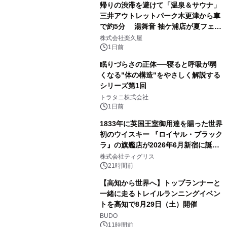
帰りの渋滞を避けて「温泉＆サウナ」
三井アウトレットパーク木更津から車
で約5分 湯舞音 袖ケ浦店が夏フェア
2
メニューを提供
株式会社楽久屋
1日前
眠りづらさの正体──寝ると呼吸が弱
くなる"体の構造"をやさしく解説する
シリーズ第1回
3
トラタニ株式会社
1日前
1833年に英国王室御用達を賜った世界
初のウイスキー 『ロイヤル・ブラック
ラ』の旗艦店が2026年6月新宿に誕
4
生 バカルディ ジャパンと連携した
株式会社ティグリス
没入型バー「BAR Arca」
21時間前
【高知から世界へ】トップランナーと
一緒に走るトレイルランニングイベン
トを高知で8月29日（土）開催
5
BUDO
11時間前