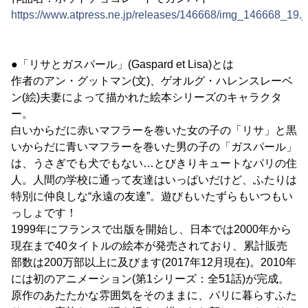
https://www.atpress.ne.jp/releases/146668/img_146668_19.j
●「リサとガスパール」(Gaspard et Lisa)とは
作者のアン・グットマン(文)、ゲオルグ・ハレンスレーベ
ン(絵)夫妻によって描かれた絵本シリーズのキャラクタ
ー。
白いからだに赤いマフラーを巻いた女の子の「リサ」と黒
いからだに青いマフラーを巻いた男の子の「ガスパール」
は、うさぎでも犬でもない…とびきりキュートなパリの住
人。人間の学校に通って友達はいっぱいだけど、ふたりは
特別に仲良しな“永遠の友達”。遊びもいたずらもいつもい
っしょです！
1999年にフランスで出版を開始し、日本では2000年から
現在まで40タイトルの絵本が発売されており、累計販売
部数は200万部以上に及びます(2017年12月現在)。2010年
には初のアニメーション(第1シリーズ：全51話)が完成。
原作のあたたかな雰囲気をそのままに、パリに暮らすふた