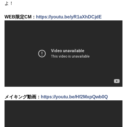
よ！
WEB限定CM：
https://youtu.be/yR1aXhDCjdE
メイキング動画：
https://youtu.be/Hf2MxpQwb0Q