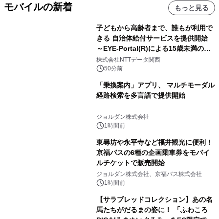
モバイルの新着
もっと見る
子どもから高齢者まで、誰もが利用で
きる 自治体給付サービスを提供開始
～EYE-Portal(R)による15歳未満の本
人認証と デジタルデバイド対策で実現
株式会社NTTデータ関西
～
50分前
「乗換案内」アプリ、 マルチモーダル
経路検索を多言語で提供開始
ジョルダン株式会社
1時間前
東尋坊や永平寺など福井観光に便利！
京福バスの6種の企画乗車券をモバイ
ルチケットで販売開始
ジョルダン株式会社、京福バス株式会社
1時間前
【サラブレッドコレクション】あの名
馬たちがだるまの姿に！ 「ふわころ