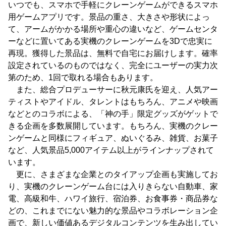
いつでも、スマホで手軽にクレーンゲームができるスマホ
用ゲームアプリです。景品の重さ、大きさや形状によっ
て、アームがかかる場所や重心の違いなど、ゲームセンタ
ーなどに置いてある実機のクレーンゲームを3Dで忠実に
再現。獲得した景品は、無料で自宅にお届けします。確率
設定されているのものではなく、完全にユーザーの実力次
第のため、1回で取れる場合もあります。
また、総合プロデューサーに秋元康氏を迎え、人気アー
ティストやアイドル、タレントはもちろん、アニメや映画
などとのコラボによる、「神の手」限定グッズがゲットで
きる企画を多数展開しています。もちろん、実機のクレー
ンゲームと同様にフィギュア、ぬいぐるみ、雑貨、お菓子
など、人気景品5,000アイテム以上がラインナップされて
います。
更に、さまざまな企業とのタイアップ企画も実施してお
り、実機のクレーンゲーム台には入りきらない自動車、家
電、高級和牛、ハワイ旅行、宿泊券、お食事券・商品券な
どの、これまでにない魅力的な景品やコラボレーション企
画で、新しい価値あるデジタルコンテンツを生み出してい