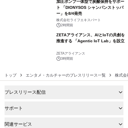
加圧ポンプ一体型で炭酸保持をサポー
ト 「DIONYSOS シャンパンストッパ
ー」を8/4発売
5
株式会社ライフエキスパート
2時間前
ZETAアライアンス、AIとIoTの共創を
推進する 「Agentic IoT Lab」を設立
6
ZETAアライアンス
3時間前
トップ
エンタメ・カルチャーのプレスリリース一覧
株式会
プレスリリース配信
サポート
関連サービス