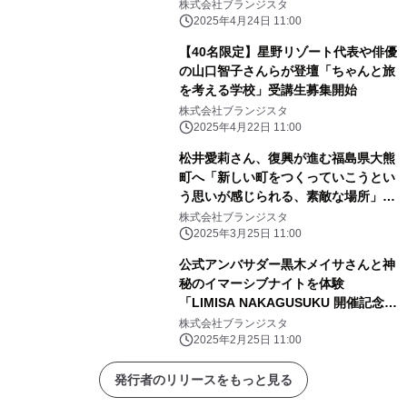
株式会社ブランジスタ
2025年4月24日 11:00
【40名限定】星野リゾート代表や俳優
の山口智子さんらが登壇「ちゃんと旅
を考える学校」受講生募集開始
株式会社ブランジスタ
2025年4月22日 11:00
松井愛莉さん、復興が進む福島県大熊
町へ「新しい町をつくっていこうとい
う思いが感じられる、素敵な場所」
「月刊 旅色」4月号公開
株式会社ブランジスタ
2025年3月25日 11:00
公式アンバサダー黒木メイサさんと神
秘のイマーシブナイトを体験
「LIMISA NAKAGUSUKU 開催記念レ
セプション」実施レポート
株式会社ブランジスタ
2025年2月25日 11:00
発行者のリリースをもっと見る