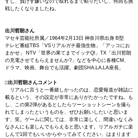
すし、負けず嫌いなので取れるまで粘りたいし、何回も挑
戦したくなりましたね。
出川哲朗さん
マセキ芸能社所属／1964年2月13日 神奈川県出身 B型
テレビ番組TBS「VSリアルガチ最強生物」「アッコにお
まかせ」 NTV「世界の果てまでイッテQ!」TX「出川哲朗
の充電させてもらえませんか?」などを中心に各種CM、
ドラマ、映画、舞台でも活躍。劇団SHA.LA.LA座長。
□出川哲朗さんコメント
リアルに言うと一番嬉しかったのは、恋愛報道が雑誌に
載るという、その設定が非常にありがたかったですね。も
し、この第2弾があるとしたらツーショットシーンを撮ら
れてしまったというものを、ぜひお願いしたいと思いま
す、笑。ゲームに関しては、非常に楽しく、間違いなくみ
なさんにも楽しんでもらえると思います。リアルガチに楽
しんで1回でもいいからやってみてください、はまります