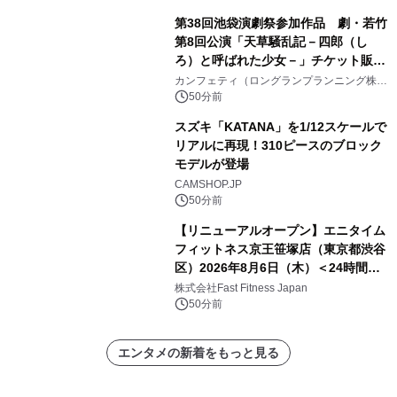
第38回池袋演劇祭参加作品 劇・若竹
第8回公演「天草騒乱記－四郎（し
ろ）と呼ばれた少女－」チケット販売
開始
カンフェティ（ロングランプランニング株式
会社）
50分前
スズキ「KATANA」を1/12スケールで
リアルに再現！310ピースのブロック
モデルが登場
CAMSHOP.JP
50分前
【リニューアルオープン】エニタイム
フィットネス京王笹塚店（東京都渋谷
区）2026年8月6日（木）＜24時間年
中無休のフィットネスジム＞
株式会社Fast Fitness Japan
50分前
エンタメの新着をもっと見る