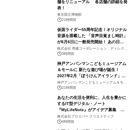
舗をリニューアル 各店舗の詳細を発
表！
1
東京国立博物館
21時間前
仮面ライダー55周年記念！オリジナル
音源を搭載した 「音声目覚まし時計」
が8月6日に一般発売開始！ あの日の
2
大興奮が今甦る
株式会社 秀建コーポレーション ディレクト
アートギャラリー
3時間前
神戸アンパンマンこどもミュージアム
＆モールに 新たな遊び場が誕生！
2027年2月「ぼうけんアイランド」が
3
オープン
神戸アンパンマンこどもミュージアム＆モー
ル
21時間前
あなたの生活を便利に、人生を豊かに
するIT型デジタル・ノート
『MyLifeNote』がアイデア募集 優
4
秀賞100名に1年間無償試用
株式会社プロスパー クリエイティブ
4時間前