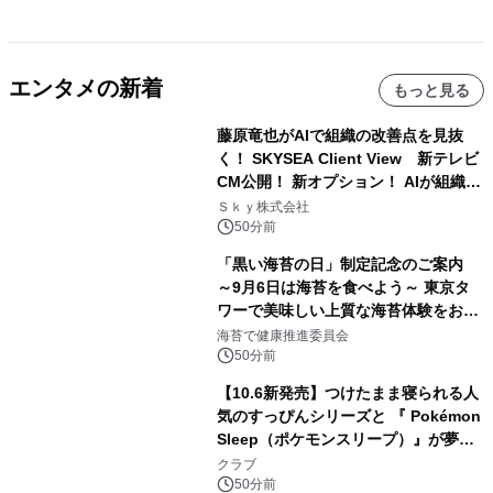
エンタメの新着
もっと見る
藤原竜也がAIで組織の改善点を見抜
く！ SKYSEA Client View 新テレビ
CM公開！ 新オプション！ AIが組織の
業務実態を分析し労務改善を支援。 藤
Ｓｋｙ株式会社
原竜也メイキング動画公開 「もしAIが
50分前
自分を分析したら、すぐ休めと言われ
「黒い海苔の日」制定記念のご案内
る自信がある」「昨年の夏はカブトム
～9月6日は海苔を食べよう～ 東京タ
シを捕まえたり、虫と戦ったり…」
ワーで美味しい上質な海苔体験をお届
けします！
海苔で健康推進委員会
50分前
【10.6新発売】つけたまま寝られる人
気のすっぴんシリーズと 『 Pokémon
Sleep（ポケモンスリープ）』が夢の
コラボレーション！
クラブ
50分前