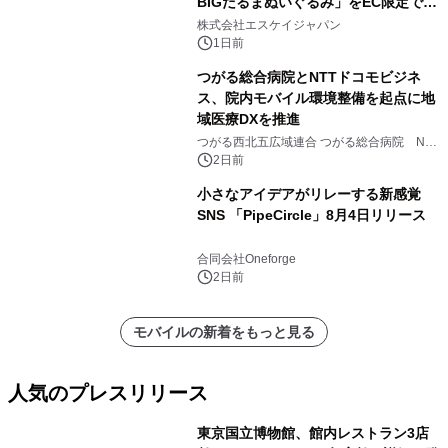
BIGだるまぬいぐるみ」をEC限定で受
注販売開始
株式会社エスケイジャパン
1日前
つがる総合病院とNTTドコモビジネ
ス、院内モバイル環境整備を起点に地
域医療DXを推進
つがる西北五広域連合 つがる総合病院 NTT
ドコモビジネス株式会社
2日前
小さなアイデアがリレーする新感覚
SNS 「PipeCircle」8月4日リリース
合同会社Oneforge
2日前
モバイルの新着をもっと見る
人気のプレスリリース
東京国立博物館、館内レストラン3店