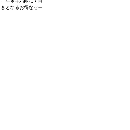
、年末年始限定７日
引きとなるお得なセー