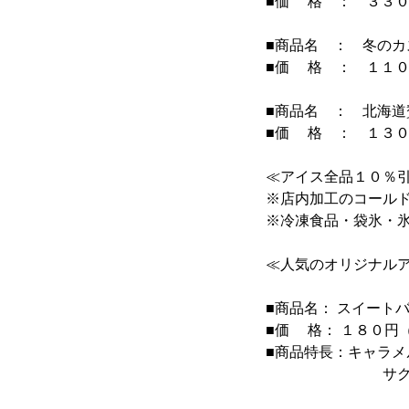
■価 格 ： ３３０
■商品名 ： 冬の
■価 格 ： １１０
■商品名 ： 北海道
■価 格 ： １３０
≪アイス全品１０％
※店内加工のコール
※冷凍食品・袋氷・
≪人気のオリジナル
■商品名： スイート
■価 格： １８０円
■商品特長：キャラ
サクサクとした