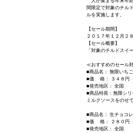
人が集まる年末年始
間限定で対象のチル
ルを実施します。
【セール期間】
２０１７年１２月２
【セール概要】
「対象のチルドスイ
≪おすすめのセール
■商品名： 無限いち
■価 格： ３４８円
■発売地区： 全国
■商品特長：無限シ
ミルクソースをのせ
■商品名： 生チョコ
■価 格： ２８０円
■発売地区： 全国