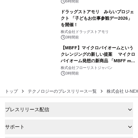
ぐっと豊かに
6時間前
ドラッグストアモリ みらいプロジェ
クト 「子どもお仕事参観デー2026」
を開催！
5
株式会社ドラッグストアモリ
3時間前
【MBFF】マイクロバイオームという
クレンジングの新しい提案 マイクロ
バイオーム発想の新商品 「MBFF mb
6
クレンジングPRO」を2026年8月6日
株式会社フローリストジャパン
発売
3時間前
トップ
テクノロジーのプレスリリース一覧
株式会社 U-NEX
プレスリリース配信
サポート