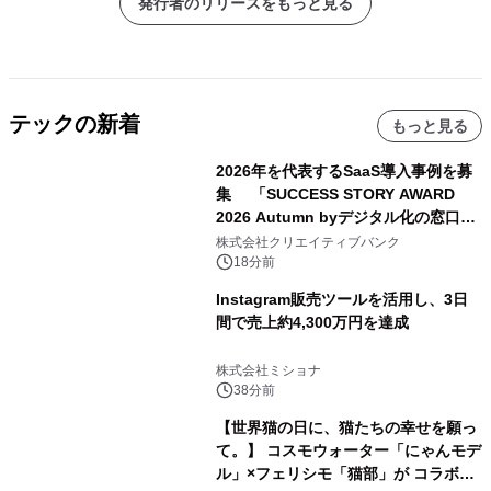
発行者のリリースをもっと見る
テックの新着
もっと見る
2026年を代表するSaaS導入事例を募
集 「SUCCESS STORY AWARD
2026 Autumn byデジタル化の窓口」
開催
株式会社クリエイティブバンク
18分前
Instagram販売ツールを活用し、3日
間で売上約4,300万円を達成
株式会社ミショナ
38分前
【世界猫の日に、猫たちの幸せを願っ
て。】 コスモウォーター「にゃんモデ
ル」×フェリシモ「猫部」が コラボキ