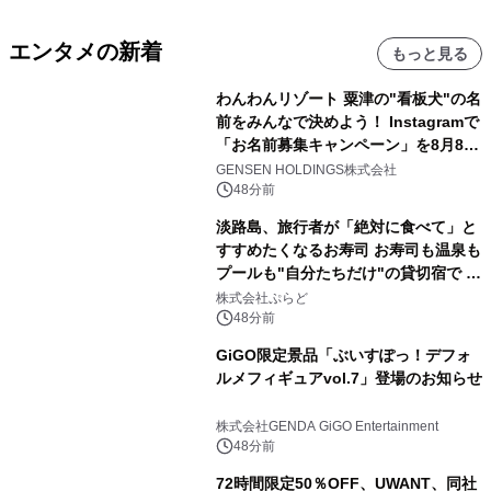
エンタメの新着
もっと見る
わんわんリゾート 粟津の"看板犬"の名
前をみんなで決めよう！ Instagramで
「お名前募集キャンペーン」を8月8日
(土)より開催
GENSEN HOLDINGS株式会社
48分前
淡路島、旅行者が「絶対に食べて」と
すすめたくなるお寿司 お寿司も温泉も
プールも"自分たちだけ"の貸切宿で 1
日1組限定「岩屋温泉 絵島別庭 海と
株式会社ぷらど
森」の握り寿司プラン
48分前
GiGO限定景品「ぶいすぽっ！デフォ
ルメフィギュアvol.7」登場のお知らせ
株式会社GENDA GiGO Entertainment
48分前
72時間限定50％OFF、UWANT、同社