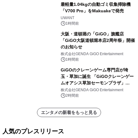
最軽量1.04kgの自動ゴミ収集掃除機
「V700 Pro」をMakuakeで発売
UWANT
1時間前
大阪・道頓堀の「GiGO」旗艦店
「GiGO大阪道頓堀本店2周年祭」開催
のお知らせ
株式会社GENDA GiGO Entertainment
1時間前
GiGOのクレーンゲーム専門店が埼
玉・草加に誕生 「GiGOクレーンゲー
ムオアシス草加セーモンプラザ」
2026年8月7日(金)10時グランドオープ
株式会社GENDA GiGO Entertainment
ン
2時間前
エンタメの新着をもっと見る
人気のプレスリリース