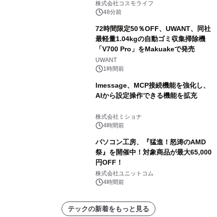
ャンペーンを実施
株式会社コスモライフ
48分前
72時間限定50％OFF、UWANT、同社
最軽量1.04kgの自動ゴミ収集掃除機
「V700 Pro」をMakuakeで発売
UWANT
1時間前
lmessage、MCP接続機能を強化し、
AIから設定操作できる機能を拡充
株式会社ミショナ
4時間前
パソコン工房、『猛進！怒涛のAMD
祭』を開催中！対象商品が最大65,000
円OFF！
株式会社ユニットコム
4時間前
テックの新着をもっと見る