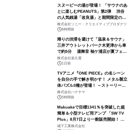
スヌーピーの湯が登場！ 「サウナのあ
とに楽しむPEANUTS」第2弾 渋谷
の人気銭湯「改良湯」と期間限定のコ
1
ラボレーション サウナイキタイコラ
株式会社ソニー・クリエイティブプロダクツ
ボグッズも発売決定！
6時間前
帰りの渋滞を避けて「温泉＆サウナ」
三井アウトレットパーク木更津から車
で約5分 湯舞音 袖ケ浦店が夏フェア
2
メニューを提供
株式会社楽久屋
1日前
TVアニメ『ONE PIECE』の名シーン
を自分の手で解き明かす！ メタル製立
体パズル3種が登場！ ～ストーリーと
3
ギミックが融合した 大人の体験型パズ
株式会社ハナヤマ
ルが8月7日(金)12時より先行予約受付
5時間前
開始～
Makuakeで目標1341％を突破した超
簡単＆小型テレビ用アンプ 「SW TV
Plus」8月7日より一般販売開始！ ケ
4
ーブル1本つなぐだけ、テレビの音が
城下工業株式会社