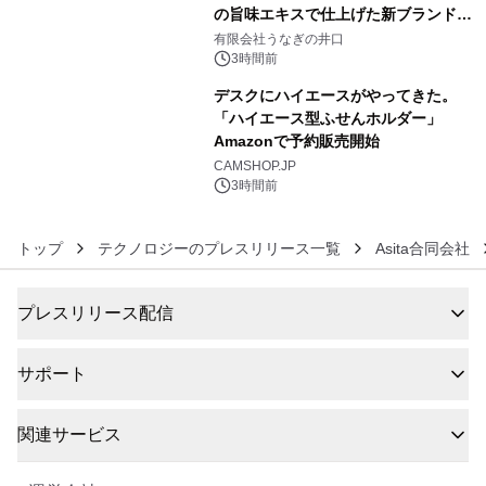
の旨味エキスで仕上げた新ブランド
5
「井口の誉」誕生
有限会社うなぎの井口
3時間前
デスクにハイエースがやってきた。
「ハイエース型ふせんホルダー」
Amazonで予約販売開始
6
CAMSHOP.JP
3時間前
トップ
テクノロジーのプレスリリース一覧
Asita合同会社
プレスリリース配信
サポート
関連サービス