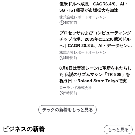
億米ドルへ成長｜CAGR6.4％、AI・
5G・IoT需要が市場拡大を加速
株式会社レポートオーシャン
4時間前
プロセッサおよびコンピューティング
チップ市場、2035年に1,230億米ドル
へ｜CAGR 20.8％、AI・データセンタ
ー需要が成長を牽引
株式会社レポートオーシャン
4時間前
8月8日は音楽シーンに革新をもたらし
た 伝説のリズムマシン「TR-808」を
祝う日 ～Roland Store Tokyoで実機
を展示しての 記念キャンペーンを開
ローランド株式会社
催 英国ラジオ「NTS」の 特別プログ
5時間前
ラムや、「TR-808」を愛する伝説的
アーティストを フィーチャーしたアニ
テックの新着をもっと見る
メーションを公開～
ビジネスの新着
もっと見る