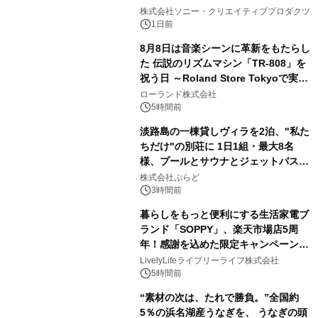
1
ラボレーション サウナイキタイコラ
株式会社ソニー・クリエイティブプロダクツ
ボグッズも発売決定！
1日前
8月8日は音楽シーンに革新をもたらし
た 伝説のリズムマシン「TR-808」を
祝う日 ～Roland Store Tokyoで実機
2
を展示しての 記念キャンペーンを開
ローランド株式会社
催 英国ラジオ「NTS」の 特別プログ
5時間前
ラムや、「TR-808」を愛する伝説的
淡路島の一棟貸しヴィラを2泊、"私た
アーティストを フィーチャーしたアニ
ちだけ"の別荘に 1日1組・最大8名
メーションを公開～
様、プールとサウナとジェットバス付
3
きで Villa Mon Temps AWAJIの連泊
株式会社ぷらど
素泊りプラン
3時間前
暮らしをもっと便利にする生活家電ブ
ランド「SOPPY」、楽天市場店5周
年！感謝を込めた限定キャンペーンを
4
8月10日より開催
LivelyLifeライブリーライフ株式会社
5時間前
“素材の次は、たれで勝負。”全国約
5％の浜名湖産うなぎを、 うなぎの頭