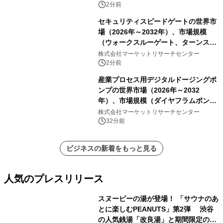
2分前
セキュリティスピードゲートの世界市
場（2026年～2032年）、市場規模
（ウォークスルーゲート、ターンスタ
イル、フルハイトターンスタイル）・
株式会社マーケットリサーチセンター
分析レポートを発表
2分前
産業プロセス用デジタルドージングポ
ンプの世界市場（2026年～2032
年）、市場規模（ダイヤフラムポン
プ、ペリスタルティックポンプ、その
株式会社マーケットリサーチセンター
他）・分析レポートを発表
32分前
ビジネスの新着をもっと見る
人気のプレスリリース
スヌーピーの湯が登場！ 「サウナのあ
とに楽しむPEANUTS」第2弾 渋谷
の人気銭湯「改良湯」と期間限定のコ