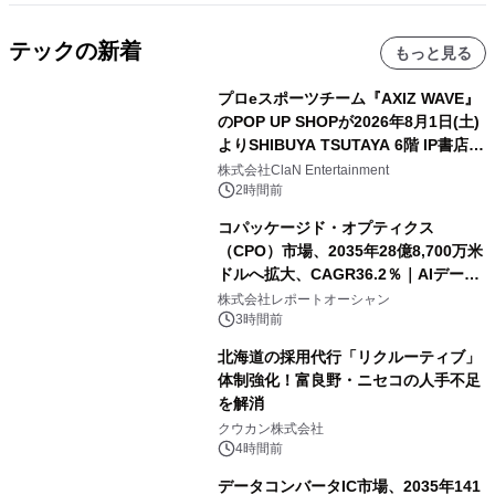
テックの新着
もっと見る
プロeスポーツチーム『AXIZ WAVE』
のPOP UP SHOPが2026年8月1日(土)
よりSHIBUYA TSUTAYA 6階 IP書店で
開催決定！！
株式会社ClaN Entertainment
2時間前
コパッケージド・オプティクス
（CPO）市場、2035年28億8,700万米
ドルへ拡大、CAGR36.2％｜AIデータ
センター・高速光通信需要が成長を加
株式会社レポートオーシャン
速
3時間前
北海道の採用代行「リクルーティブ」
体制強化！富良野・ニセコの人手不足
を解消
クウカン株式会社
4時間前
データコンバータIC市場、2035年141