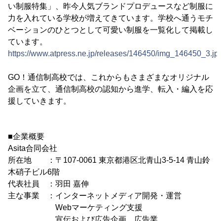
い制服特集」、昨今人気ブランドプロデュースなど制服に
力を入れている学校が増えてきています。学校へ通うモチ
ベーションのひとつとして可愛い制服を一覧化して掲載し
ています。
https://www.atpress.ne.jp/releases/146450/img_146450_3.jp
GO！通信制高校では、これからもさまざまなオリジナル
企画を立て、通信制高校の認知から進学、転入・編入を応
援していきます。
■企業概要
Asita合同会社
所在地 ：〒107-0061 東京都港区北青山3-5-14 青山鈴
木硝子ビル6階
代表社員 ：羽田 嘉伸
主な事業 ：インターネットメディア開発・運営
Webマーケティング支援
宣伝および広告企画、広告業