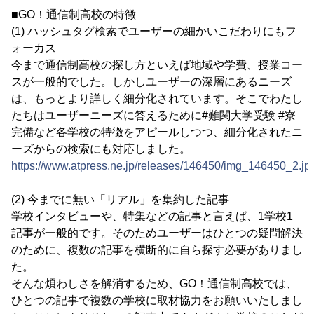
■GO！通信制高校の特徴
(1) ハッシュタグ検索でユーザーの細かいこだわりにもフ
ォーカス
今まで通信制高校の探し方といえば地域や学費、授業コー
スが一般的でした。しかしユーザーの深層にあるニーズ
は、もっとより詳しく細分化されています。そこでわたし
たちはユーザーニーズに答えるために#難関大学受験 #寮
完備など各学校の特徴をアピールしつつ、細分化されたニ
ーズからの検索にも対応しました。
https://www.atpress.ne.jp/releases/146450/img_146450_2.jp
(2) 今までに無い「リアル」を集約した記事
学校インタビューや、特集などの記事と言えば、1学校1
記事が一般的です。そのためユーザーはひとつの疑問解決
のために、複数の記事を横断的に自ら探す必要がありまし
た。
そんな煩わしさを解消するため、GO！通信制高校では、
ひとつの記事で複数の学校に取材協力をお願いいたしまし