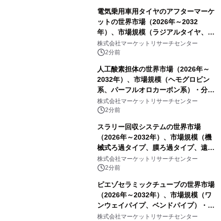
電気乗用車用タイヤのアフターマーケ
ットの世界市場（2026年～2032
年）、市場規模（ラジアルタイヤ、サ
イドウォール補強タイヤ、その他）・
株式会社マーケットリサーチセンター
分析レポートを発表
2分前
人工酸素担体の世界市場（2026年～
2032年）、市場規模（ヘモグロビン
系、パーフルオロカーボン系）・分析
レポートを発表
株式会社マーケットリサーチセンター
2分前
スラリー回収システムの世界市場
（2026年～2032年）、市場規模（機
械式ろ過タイプ、膜ろ過タイプ、遠心
分離タイプ、ハイブリッドタイプ）・
株式会社マーケットリサーチセンター
分析レポートを発表
2分前
ピエゾセラミックチューブの世界市場
（2026年～2032年）、市場規模（ワ
ンウェイパイプ、ベンドパイプ）・分
析レポートを発表
株式会社マーケットリサーチセンター