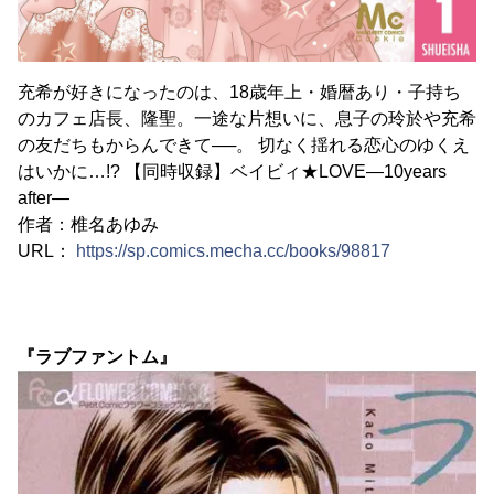
充希が好きになったのは、18歳年上・婚暦あり・子持ち
のカフェ店長、隆聖。一途な片想いに、息子の玲於や充希
の友だちもからんできて──。 切なく揺れる恋心のゆくえ
はいかに…!? 【同時収録】ベイビィ★LOVE―10years
after―
作者：椎名あゆみ
URL：
https://sp.comics.mecha.cc/books/98817
『ラブファントム』