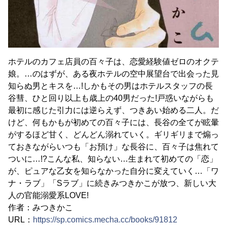
ホテルのカフェ店員の百々子は、恋愛経験値ゼロのオクテ
娘。…のはずが、ある夜ホテルの空中展望台で出会った見
知らぬ男とキスを…!しかもその男はホテルスタッフの長
谷彗、ひと回り以上も歳上の40男だった!戸惑いながらも
最初に感じた引力には逆らえず、つきあい始める二人。だ
けど、何もかもが初めての百々子には、長谷の全てが眩暈
がするほど甘く、どんどん溺れていく。ギリギリまで煽っ
ておきながらいつも「お預け」な長谷に、百々子は焦れて
ついに…!?こんな私、知らない…生まれて初めての「恋」
が、ピュアな乙女を知らなかった自分に変えていく…「ワ
ナ・ラブ」「Sラブ」に続きみつきかこが放つ、新しい大
人の官能溺愛系LOVE!
作者：みつきかこ
URL：
https://sp.comics.mecha.cc/books/91812