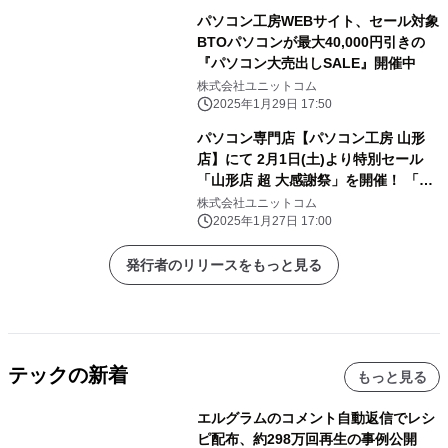
パソコン工房WEBサイト、セール対象
BTOパソコンが最大40,000円引きの
『パソコン大売出しSALE』開催中
株式会社ユニットコム
2025年1月29日 17:50
パソコン専門店【パソコン工房 山形
店】にて 2月1日(土)より特別セール
「山形店 超 大感謝祭」を開催！ 「オ
ススメ即納パソコン」を豊富に取り揃
株式会社ユニットコム
え！ 更に「PCパーツ・周辺機器等の
2025年1月27日 17:00
セール商品」を記念プライスにてご奉
仕！
発行者のリリースをもっと見る
テックの新着
もっと見る
エルグラムのコメント自動返信でレシ
ピ配布、約298万回再生の事例公開