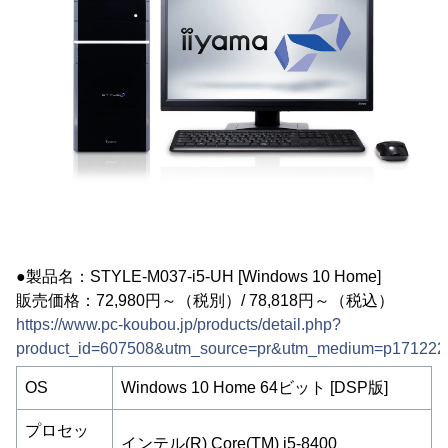
●製品名：STYLE-M037-i5-UH [Windows 10 Home]
販売価格：72,980円～（税別）/ 78,818円～（税込）
https://www.pc-koubou.jp/products/detail.php?
product_id=607508&utm_source=pr&utm_medium=p171222
OS
Windows 10 Home 64ビット [DSP版]
プロセッ
インテル(R) Core(TM) i5-8400