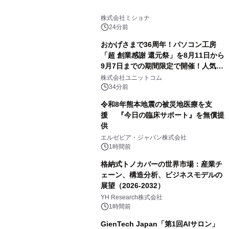
株式会社ミショナ
24分前
おかげさまで36周年！パソコン工房
「超 創業感謝 還元祭」を8月11日から
9月7日までの期間限定で開催！人気の
ゲーミングPCや高性能ノートPCなど
株式会社ユニットコム
対象iiyama PCのご購入で最大3万円分
34分前
相当を還元
令和8年熊本地震の被災地医療を支
援 『今日の臨床サポート』を無償提
供
エルゼビア・ジャパン株式会社
1時間前
格納式トノカバーの世界市場：産業チ
ェーン、構造分析、ビジネスモデルの
展望（2026-2032）
YH Research株式会社
1時間前
GienTech Japan「第1回AIサロン」