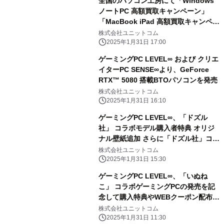
全国のパソコン工房にて「Windows
ノートPC 高額買取キャンペーン」
「MacBook iPad 高額買取キャンペー
ン」を 2月1日から2月28日まで期間限
株式会社ユニットコム
定で同時開催！ 対象商品の買取が最終
2025年1月31日 17:00
査定額から最大5,000円増額！ 「中古
ゲーミングPC LEVEL∞ および クリエ
の日」開催日なら更に10％増額！
イターPC SENSE∞より、GeForce
RTX™ 5080 搭載BTOパソコンを発売
株式会社ユニットコム
2025年1月31日 16:10
ゲーミングPC LEVEL∞、「ドズル
社」 コラボモデル購入者特典 オリジ
ナル壁紙追加 さらに「ドズル社」コラ
ボPC購入時に使える 5,000円OFF
株式会社ユニットコム
WEBクーポン配布
2025年1月31日 15:30
ゲーミングPC LEVEL∞、「いぬね
こ」 コラボゲーミングPCの発売を記
念して購入特典やWEBクーポン配布
さらに、サイン入りコラボPCが当たる
株式会社ユニットコム
キャンペーン実施
2025年1月31日 11:30