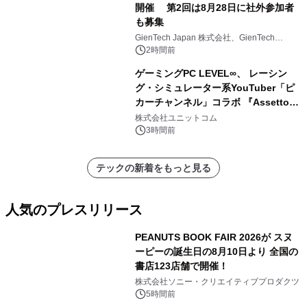
開催 第2回は8月28日に社外参加者
も募集
GienTech Japan 株式会社、GienTech
Consulting Japan 株式会社
2時間前
ゲーミングPC LEVEL∞、 レーシン
グ・シミュレーター系YouTuber「ピ
カーチャンネル」コラボ 『Assetto
Corsa EVO』推奨パソコン販売中
株式会社ユニットコム
3時間前
テックの新着をもっと見る
人気のプレスリリース
PEANUTS BOOK FAIR 2026が スヌ
ーピーの誕生日の8月10日より 全国の
書店123店舗で開催！
1
株式会社ソニー・クリエイティブプロダクツ
5時間前