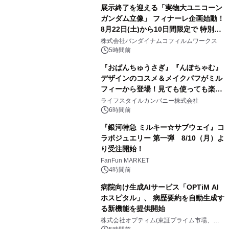
展示終了を迎える「実物大ユニコーン
ガンダム立像」 フィナーレ企画始動！
8月22日(土)から10日間限定で 特別映
2
像『UNICORN GUNDAM Statue ―
株式会社バンダイナムコフィルムワークス
BEYOND POSSIBILITY ―』を上映！
5時間前
『おぱんちゅうさぎ』『んぽちゃむ』
デザインのコスメ＆メイクパフがミル
フィーから登場！見ても使っても楽し
3
い、ポップでキュートなコレクショ
ライフスタイルカンパニー株式会社
ン。
6時間前
『銀河特急 ミルキー☆サブウェイ』コ
ラボジュエリー 第一弾 8/10（月）よ
り受注開始！
4
FanFun MARKET
4時間前
病院向け生成AIサービス「OPTiM AI
ホスピタル」、 病歴要約を自動生成す
る新機能を提供開始
5
株式会社オプティム(東証プライム市場、コ
ード：3694)