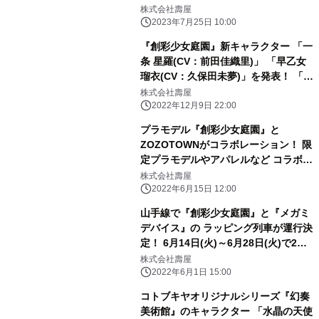
プ！
株式会社壽屋
2023年7月25日 10:00
『創彩少女庭園』新キャラクター 「一
条 星羅(CV：前田佳織里)」 「早乙女
瑠衣(CV：久保田未夢)」を発表！ 「小
石川 エマ」のプラモデル化も決定！
株式会社壽屋
2022年12月9日 22:00
プラモデル『創彩少女庭園』と
ZOZOTOWNがコラボレーション！ 限
定プラモデルやアパレルなど コラボア
イテムを6月17日より販売開始
株式会社壽屋
2022年6月15日 12:00
山手線で『創彩少女庭園』と『メガミ
デバイス』の ラッピング列車が運行決
定！ 6月14日(火)～6月28日(火)で2編
成が オリジナルラッピングで走行予
株式会社壽屋
定！
2022年6月1日 15:00
コトブキヤオリジナルシリーズ『幻奏
美術館』のキャラクター 「水晶の天使