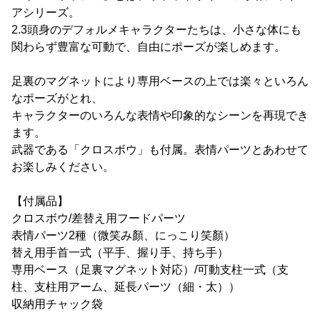
アシリーズ。
2.3頭身のデフォルメキャラクターたちは、小さな体にも
関わらず豊富な可動で、自由にポーズが楽しめます。
足裏のマグネットにより専用ベースの上では楽々といろん
なポーズがとれ、
キャラクターのいろんな表情や印象的なシーンを再現でき
ます。
武器である「クロスボウ」も付属。表情パーツとあわせて
お楽しみください。
【付属品】
クロスボウ/差替え用フードパーツ
表情パーツ2種（微笑み顏、にっこり笑顏）
替え用手首一式（平手、握り手、持ち手）
専用ベース（足裏マグネット対応）/可動支柱一式（支
柱、支柱用アーム、延長パーツ（細・太））
収納用チャック袋