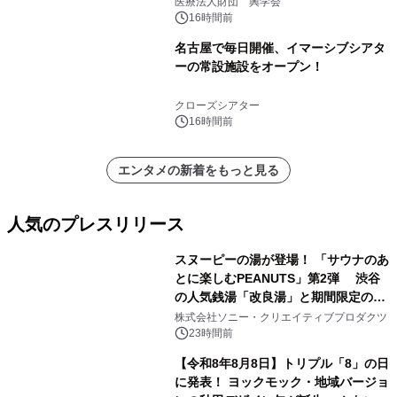
医療法人財団 興学会
16時間前
名古屋で毎日開催、イマーシブシアタ
ーの常設施設をオープン！
クローズシアター
16時間前
エンタメの新着をもっと見る
人気のプレスリリース
スヌーピーの湯が登場！ 「サウナのあ
とに楽しむPEANUTS」第2弾 渋谷
の人気銭湯「改良湯」と期間限定のコ
1
ラボレーション サウナイキタイコラ
株式会社ソニー・クリエイティブプロダクツ
ボグッズも発売決定！
23時間前
【令和8年8月8日】トリプル「8」の日
に発表！ ヨックモック・地域バージョ