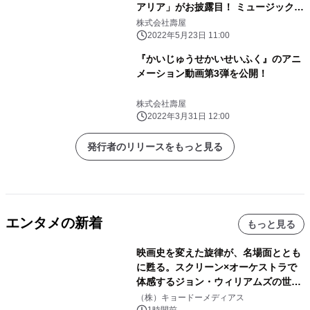
アリア」がお披露目！ ミュージックビ
デオやキャラクターボイスが公開され
株式会社壽屋
るなど 最新情報が盛りだくさん！
2022年5月23日 11:00
『かいじゅうせかいせいふく』のアニ
メーション動画第3弾を公開！
株式会社壽屋
2022年3月31日 12:00
発行者のリリースをもっと見る
エンタメの新着
もっと見る
映画史を変えた旋律が、名場面ととも
に甦る。スクリーン×オーケストラで
体感するジョン・ウィリアムズの世
界。ジョン・ウィリアムズ：シネマ・
（株）キョードーメディアス
1時間前