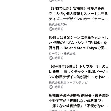
スペクタキュラー・コンサート 開催決
定！
【SNSで話題】実用性と可愛さを両
立！大切な個人情報をスマートに守る
ディズニーデザインのカードケースを
株式会社PGAが8月7日発売
株式会社PGA
1時間前
8月8日は音楽シーンに革新をもたらし
た 伝説のリズムマシン「TR-808」を
祝う日 ～Roland Store Tokyoで実機
を展示しての 記念キャンペーンを開
ローランド株式会社
催 英国ラジオ「NTS」の 特別プログ
2時間前
ラムや、「TR-808」を愛する伝説的
【令和8年8月8日】トリプル「8」の日
アーティストを フィーチャーしたアニ
に発表！ ヨックモック・地域バージョ
メーションを公開～
ンの秋田デザイン缶が誕生 ～かわいい
秋田犬の子犬と秋田の四季と名所を巡
株式会社秋田ケーブルテレビ
るパッケージ～ 9月1日(火)秋田県内で
3時間前
販売開始
新橋歯科医科診療所 副院長・歯科医師
小野宇宙が「後悔しない歯科選び」
「痛くない歯科治療」「不安がない治
療計画」をテーマに専門監修