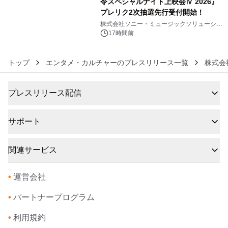
令スペシャルナイト上映会Ⅳ 2026』
プレリク2次抽選先行受付開始！
6
株式会社ソニー・ミュージックソリューショ
ンズ
17時間前
トップ
エンタメ・カルチャーのプレスリリース一覧
株式会
プレスリリース配信
サポート
関連サービス
•
運営会社
•
パートナープログラム
•
利用規約