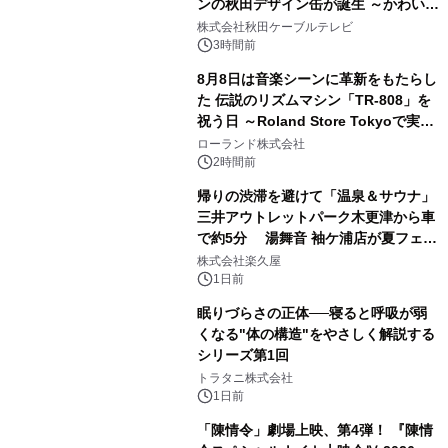
ンの秋田デザイン缶が誕生 ～かわいい
2
秋田犬の子犬と秋田の四季と名所を巡
株式会社秋田ケーブルテレビ
るパッケージ～ 9月1日(火)秋田県内で
3時間前
販売開始
8月8日は音楽シーンに革新をもたらし
た 伝説のリズムマシン「TR-808」を
祝う日 ～Roland Store Tokyoで実機
3
を展示しての 記念キャンペーンを開
ローランド株式会社
催 英国ラジオ「NTS」の 特別プログ
2時間前
ラムや、「TR-808」を愛する伝説的
帰りの渋滞を避けて「温泉＆サウナ」
アーティストを フィーチャーしたアニ
三井アウトレットパーク木更津から車
メーションを公開～
で約5分 湯舞音 袖ケ浦店が夏フェア
4
メニューを提供
株式会社楽久屋
1日前
眠りづらさの正体──寝ると呼吸が弱
くなる"体の構造"をやさしく解説する
シリーズ第1回
5
トラタニ株式会社
1日前
「陳情令」劇場上映、第4弾！ 『陳情