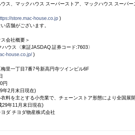
ウス、マックハウス スーパーストア、マックハウス スーパー
ttps://store.mac-house.co.jp
)
ない店舗がございます。
ウス会社概要＞
ハウス〈東証JASDAQ 証券コード:7603〉
ac-house.co.jp/
)
梅里一丁目7番7号新高円寺ツインビル6F
日
00円
29年2月末日現在)
ル衣料を主とする小売業で、チェーンストア形態により全国展
成29年11月末日現在)
ヨダ チヨダ物産株式会社