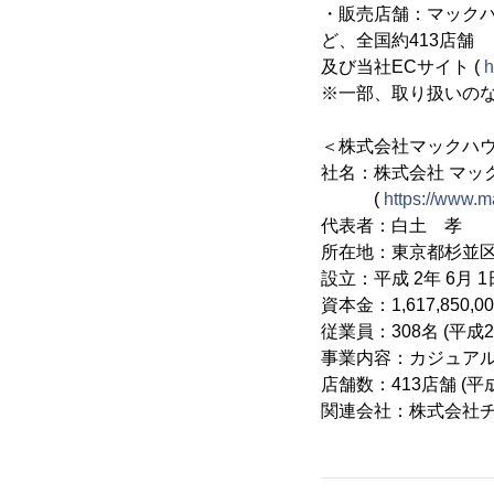
・販売店舗：マックハ
ど、全国約413店舗
及び当社ECサイト (
h
※一部、取り扱いの
＜株式会社マックハ
社名：株式会社 マック
(
https://www.m
代表者：白土 孝
所在地：東京都杉並区
設立：平成 2年 6月 1
資本金：1,617,850,0
従業員：308名 (平成
事業内容：カジュア
店舗数：413店舗 (平
関連会社：株式会社チ