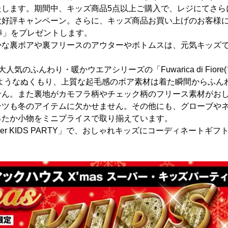
します。期間中、キッズ商品5点以上ご購入で、レジにてさらに
好評キャンペーン。さらに、キッズ商品お買い上げのお客様に、
棒」をプレゼントします。
な裏ボアや裏フリースのアウターやボトムスは、元気キッズで
人気のふんわり・暖かウエアシリーズの「Fuwarica di Fio
のようなぬくもり、上質な起毛感のボア素材は着た瞬間からふん
せん。また裏地がカモフラ柄やチェック柄のフリース素材がお
ンツも冬のアイテムに欠かせません。その他にも、グローブや
ったか小物をミニプライスで取り揃えています。
er KIDS PARTY」で、おしゃれキッズにコーディネートギ