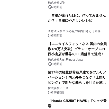
株式会社LPN
7時間前
「胃腸が疲れた日に、作ってみません
か？」胃腸にやさしいレシピ
医療法人社団信亮会戸塚西口さとう内科
7時間前
【エニタイムフィットネス 国内の会員
数120万人突破】グランドオープンの
西小山店が世界6,000店舗目で達成！
株式会社Fast Fitness Japan
8時間前
築37年の軽量鉄骨造戸建てをフルリノ
ベーション！内と外をつなぐ「土間リ
ビング」で新たな暮らしを叶えた施工
事例を株式会社アースが公開
株式会社アース
13時間前
「Honda CB250T HAWK」Tシャツ登
場