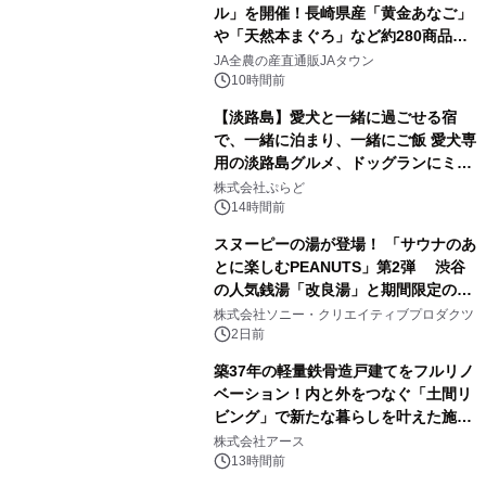
ル」を開催！長崎県産「黄金あなご」
や「天然本まぐろ」など約280商品を
3
販売！～毎月１０日の定例企画～
JA全農の産直通販JAタウン
10時間前
【淡路島】愛犬と一緒に過ごせる宿
で、一緒に泊まり、一緒にご飯 愛犬専
用の淡路島グルメ、ドッグランにミニ
4
プール グランピングとトレーラーハウ
株式会社ぷらど
スの2施設で
14時間前
スヌーピーの湯が登場！ 「サウナのあ
とに楽しむPEANUTS」第2弾 渋谷
の人気銭湯「改良湯」と期間限定のコ
5
ラボレーション サウナイキタイコラ
株式会社ソニー・クリエイティブプロダクツ
ボグッズも発売決定！
2日前
築37年の軽量鉄骨造戸建てをフルリノ
ベーション！内と外をつなぐ「土間リ
ビング」で新たな暮らしを叶えた施工
6
事例を株式会社アースが公開
株式会社アース
13時間前