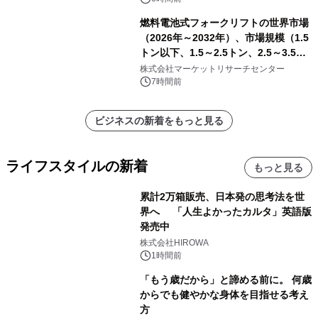
燃料電池式フォークリフトの世界市場
（2026年～2032年）、市場規模（1.5
トン以下、1.5～2.5トン、2.5～3.5ト
ン、3.5～5.0トン、その他）・分析レ
株式会社マーケットリサーチセンター
ポートを発表
7時間前
ビジネスの新着をもっと見る
ライフスタイルの新着
もっと見る
累計2万箱販売、日本発の思考法を世
界へ 「人生よかったカルタ」英語版
発売中
株式会社HIROWA
1時間前
「もう歳だから」と諦める前に。 何歳
からでも健やかな身体を目指せる考え
方