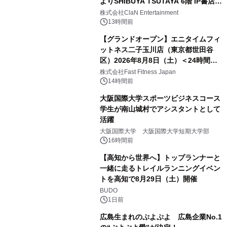
よりSHIBUYA TSUTAYA 6階 IP書店で
開催決定！！
株式会社ClaN Entertainment
13時間前
【グランドオープン】エニタイムフィ
ットネス二子玉川店（東京都世田谷
区）2026年8月8日（土）＜24時間年
中無休のフィットネスジム＞
株式会社Fast Fitness Japan
14時間前
大阪国際大学スポーツビジネスコース
学生が南山城村でアシスタントとして
活躍
大阪国際大学 大阪国際大学短期大学部
16時間前
【高知から世界へ】トップランナーと
一緒に走るトレイルランニングイベン
トを高知で8月29日（土）開催
BUDO
1日前
広島生まれのぷよぷよ 広島企業No.1