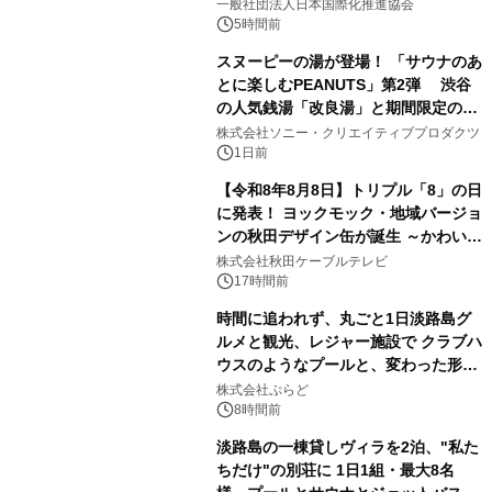
一般社団法人日本国際化推進協会
5時間前
スヌーピーの湯が登場！ 「サウナのあ
とに楽しむPEANUTS」第2弾 渋谷
の人気銭湯「改良湯」と期間限定のコ
3
ラボレーション サウナイキタイコラ
株式会社ソニー・クリエイティブプロダクツ
ボグッズも発売決定！
1日前
【令和8年8月8日】トリプル「8」の日
に発表！ ヨックモック・地域バージョ
ンの秋田デザイン缶が誕生 ～かわいい
4
秋田犬の子犬と秋田の四季と名所を巡
株式会社秋田ケーブルテレビ
るパッケージ～ 9月1日(火)秋田県内で
17時間前
販売開始
時間に追われず、丸ごと1日淡路島グ
ルメと観光、レジャー施設で クラブハ
ウスのようなプールと、変わった形の
5
サウナも 「THE BOXY AWAJI」のお
株式会社ぷらど
得な素泊まり連泊プランで
8時間前
淡路島の一棟貸しヴィラを2泊、"私た
ちだけ"の別荘に 1日1組・最大8名