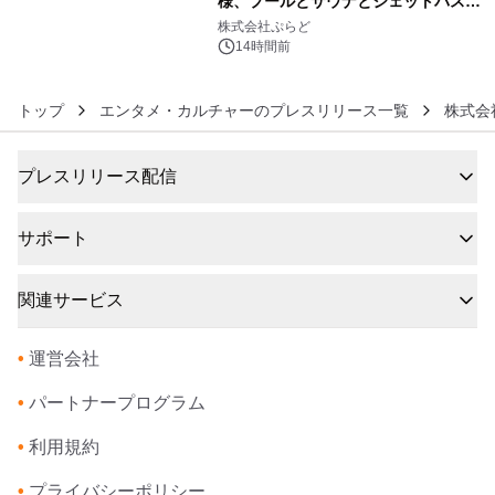
様、プールとサウナとジェットバス付
6
きで Villa Mon Temps AWAJIの連泊
株式会社ぷらど
素泊りプラン
14時間前
トップ
エンタメ・カルチャーのプレスリリース一覧
株式会
プレスリリース配信
サポート
関連サービス
•
運営会社
•
パートナープログラム
•
利用規約
•
プライバシーポリシー