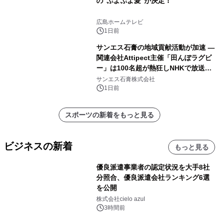
の“ぷよぷよ愛”が決定！
広島ホームテレビ
1日前
サンエス石膏の地域貢献活動が加速 ―
関連会社Attipect主催「田んぼラグビ
ー」は100名超が熱狂しNHKで放送さ
れました。
サンエス石膏株式会社
1日前
スポーツの新着をもっと見る
ビジネスの新着
もっと見る
優良派遣事業者の認定状況を大手8社
分照合、優良派遣会社ランキング6選
を公開
株式会社cielo azul
3時間前