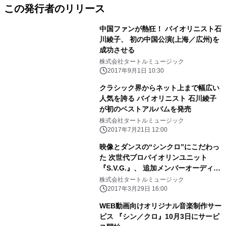
この発行者のリリース
中国ファンが熱狂！ バイオリニスト石
川綾子、 初の中国公演(上海／広州)を
成功させる
株式会社タートルミュージック
2017年9月1日 10:30
クラシック界からネット上まで幅広い
人気を誇る バイオリニスト 石川綾子
が初のベストアルバムを発売
株式会社タートルミュージック
2017年7月21日 12:00
映像とダンスの“シンクロ”にこだわっ
た 次世代プロバイオリンユニット
『S.V.G.』、 追加メンバーオーディシ
ョン開催
株式会社タートルミュージック
2017年3月29日 16:00
WEB動画向けオリジナル音楽制作サー
ビス 『シン／クロ』10月3日にサービ