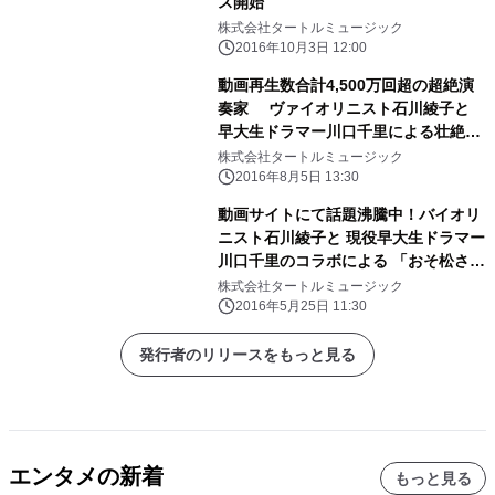
ス開始
株式会社タートルミュージック
2016年10月3日 12:00
動画再生数合計4,500万回超の超絶演
奏家 ヴァイオリニスト石川綾子と
早大生ドラマー川口千里による壮絶バ
トル おそ松さんOPテーマ「はなま
株式会社タートルミュージック
るぴっぴはよいこだけ」 カバーMV追
2016年8月5日 13:30
加公開！
動画サイトにて話題沸騰中！バイオリ
ニスト石川綾子と 現役早大生ドラマー
川口千里のコラボによる 「おそ松さ
ん」OPテーマ 「はなまるぴっぴはよ
株式会社タートルミュージック
いこだけ」が配信スタート！
2016年5月25日 11:30
発行者のリリースをもっと見る
エンタメの新着
もっと見る