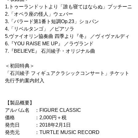
1.トゥーランドットより「誰も寝てはならぬ」プッチーニ
2.「オペラ座の怪人」ウェバー
3.「バラード第1番ト短調Op.23」ショパン
4.「リベルタンゴ」 ／ピアソラ
5.ヴァイオリン協奏曲 四季より『冬』 ／ヴィヴァルディ
6.『YOU RAISE ME UP』 ／ラヴランド
7.『BELIEVE』 石川綾子・オリジナル曲
＜初回特典＞
「石川綾子 フィギュアクラシックコンサート」チケット
先行予約案内封入
【製品概要】
アルバム名 ：FIGURE CLASSIC
価格 ：2,000円＋税
発売日 ：2018年2月1日
発売元 ：TURTLE MUSIC RECORD