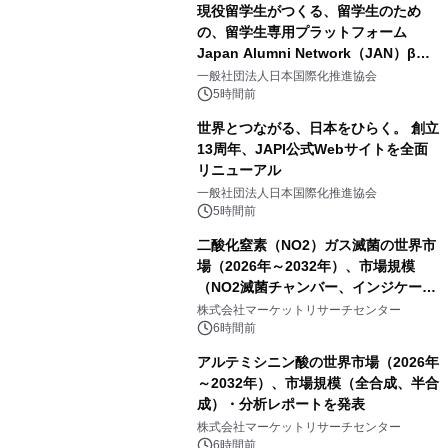
現役留学生がつくる、留学生のため
の、留学生専用プラットフォーム
Japan Alumni Network（JAN）β版
をリリース
一般社団法人日本国際化推進協会
5時間前
世界とつながる、日本をひらく。 創立
13周年、JAPI公式Webサイトを全面
リニューアル
一般社団法人日本国際化推進協会
5時間前
二酸化窒素（NO2）ガス滅菌の世界市
場（2026年～2032年）、市場規模
（NO2滅菌チャンバー、インジケータ
ーおよびモニタリングシステム、その
株式会社マーケットリサーチセンター
他）・分析レポートを発表
6時間前
アルテミシニン酸の世界市場（2026年
～2032年）、市場規模（全合成、半合
成）・分析レポートを発表
株式会社マーケットリサーチセンター
6時間前