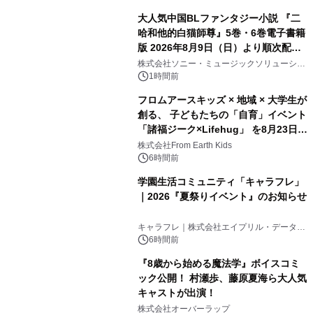
大人気中国BLファンタジー小説 『二
哈和他的白猫師尊』5巻・6巻電子書籍
版 2026年8月9日（日）より順次配信
開始
株式会社ソニー・ミュージックソリューショ
ンズ
1時間前
フロムアースキッズ × 地域 × 大学生が
創る、 子どもたちの「自育」イベント
「諸福ジーク×Lifehug」 を8月23日
(日)開催
株式会社From Earth Kids
6時間前
学園生活コミュニティ「キャラフレ」
｜2026『夏祭りイベント』のお知らせ
キャラフレ｜株式会社エイプリル・データ・
デザインズ
6時間前
『8歳から始める魔法学』ボイスコミ
ック公開！ 村瀬歩、藤原夏海ら大人気
キャストが出演！
株式会社オーバーラップ