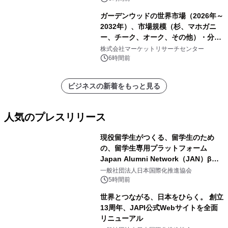
ガーデンウッドの世界市場（2026年～
2032年）、市場規模（杉、マホガニ
ー、チーク、オーク、その他）・分析
レポートを発表
株式会社マーケットリサーチセンター
6時間前
ビジネスの新着をもっと見る
人気のプレスリリース
現役留学生がつくる、留学生のため
の、留学生専用プラットフォーム
Japan Alumni Network（JAN）β版
1
をリリース
一般社団法人日本国際化推進協会
5時間前
世界とつながる、日本をひらく。 創立
13周年、JAPI公式Webサイトを全面
リニューアル
2