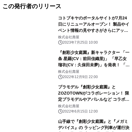
この発行者のリリース
コトブキヤのポータルサイトが7月24
日にリニューアルオープン！ 製品やイ
ベント情報の見やすさがさらにアッ
プ！
株式会社壽屋
2023年7月25日 10:00
『創彩少女庭園』新キャラクター 「一
条 星羅(CV：前田佳織里)」 「早乙女
瑠衣(CV：久保田未夢)」を発表！ 「小
石川 エマ」のプラモデル化も決定！
株式会社壽屋
2022年12月9日 22:00
プラモデル『創彩少女庭園』と
ZOZOTOWNがコラボレーション！ 限
定プラモデルやアパレルなど コラボア
イテムを6月17日より販売開始
株式会社壽屋
2022年6月15日 12:00
山手線で『創彩少女庭園』と『メガミ
デバイス』の ラッピング列車が運行決