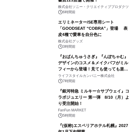
書店123店舗で開催！
1
株式会社ソニー・クリエイティブプロダクツ
6時間前
エリミネーター/SE専用シート
「GOODSEAT “COBRA”」登場 表
皮4種で愛車を自分色に
2
株式会社グッズ
3時間前
『おぱんちゅうさぎ』『んぽちゃむ』
デザインのコスメ＆メイクパフがミル
フィーから登場！見ても使っても楽し
3
い、ポップでキュートなコレクショ
ライフスタイルカンパニー株式会社
ン。
7時間前
『銀河特急 ミルキー☆サブウェイ』コ
ラボジュエリー 第一弾 8/10（月）よ
り受注開始！
4
FanFun MARKET
5時間前
『(仮称)エスペリアホテル札幌』2027
年1月下旬開業