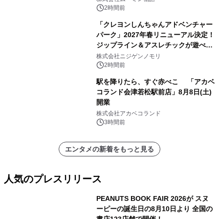
2時間前
「クレヨンしんちゃんアドベンチャー
パーク」2027年春リニューアル決定！
ジップライン＆アスレチックが遊べる
のは今年が最後！ 「ラスト！ドキがム
株式会社ニジゲンノモリ
ネムネ～大作戦！」始動
2時間前
駅を降りたら、すぐ赤べこ 「アカベ
コランド会津若松駅前店」8月8日(土)
開業
株式会社アカベコランド
3時間前
エンタメの新着をもっと見る
人気のプレスリリース
PEANUTS BOOK FAIR 2026が スヌ
ーピーの誕生日の8月10日より 全国の