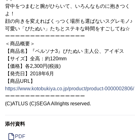
背中をつまむと腕がひらいて、いろんなものに抱きつく
よ！
顔の向きを変えればくっつく場所も選ばないスグレモノ♪
可愛い「ぴたぬい」たちとステキな時間をすごしてね☆
ーーーーーーーーーーーーーーーー
＜商品概要＞
【商品名】『ペルソナ3』ぴたぬい 主人公、アイギス
【サイズ】全高：約120mm
【価格】各2,300円(税抜)
【発売日】2018年6月
【商品URL】
https://www.kotobukiya.co.jp/product/product-0000002806/
ーーーーーーーーーーーーーーーー
(C)ATLUS (C)SEGA Allrights reserved.
添付資料
PDF