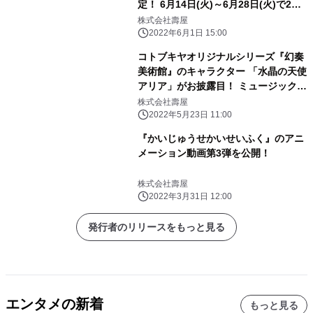
定！ 6月14日(火)～6月28日(火)で2編
成が オリジナルラッピングで走行予
株式会社壽屋
定！
2022年6月1日 15:00
コトブキヤオリジナルシリーズ『幻奏
美術館』のキャラクター 「水晶の天使
アリア」がお披露目！ ミュージックビ
デオやキャラクターボイスが公開され
株式会社壽屋
るなど 最新情報が盛りだくさん！
2022年5月23日 11:00
『かいじゅうせかいせいふく』のアニ
メーション動画第3弾を公開！
株式会社壽屋
2022年3月31日 12:00
発行者のリリースをもっと見る
エンタメの新着
もっと見る