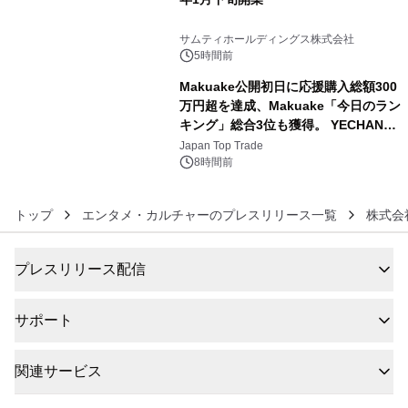
5
サムティホールディングス株式会社
5時間前
Makuake公開初日に応援購入総額300
万円超を達成、Makuake「今日のラン
キング」総合3位も獲得。 YECHAN音
6
浴シンギングボウル第2弾の大型サイ
Japan Top Trade
ズ（XL・2XL・3XL）を先行販売中
8時間前
トップ
エンタメ・カルチャーのプレスリリース一覧
株式会
プレスリリース配信
サポート
関連サービス