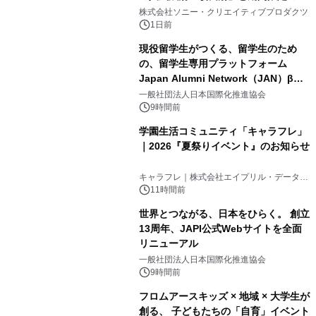
1
ラボレーション サウナイキタイコラ
株式会社ソニー・クリエイティブプロダクツ
ボグッズも発売決定！
1日前
現役留学生がつくる、留学生のため
の、留学生専用プラットフォーム
Japan Alumni Network（JAN）β版
2
をリリース
一般社団法人日本国際化推進協会
9時間前
学園生活コミュニティ「キャラフレ」
｜2026『夏祭りイベント』のお知らせ
3
キャラフレ｜株式会社エイプリル・データ・
デザインズ
11時間前
世界とつながる、日本をひらく。 創立
13周年、JAPI公式Webサイトを全面
リニューアル
4
一般社団法人日本国際化推進協会
9時間前
フロムアースキッズ × 地域 × 大学生が
創る、 子どもたちの「自育」イベント