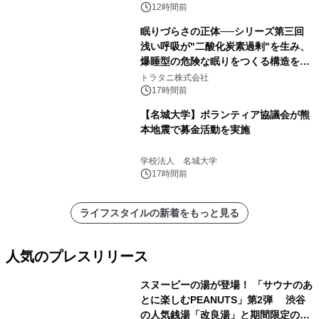
得な素泊まり連泊プランで
12時間前
眠りづらさの正体──シリーズ第三回
浅い呼吸が"二酸化炭素過剰"を生み、
爆睡型の危険な眠りをつくる構造を解
説
トラタニ株式会社
17時間前
【名城大学】ボランティア協議会が熊
本地震で募金活動を実施
学校法人 名城大学
17時間前
ライフスタイルの新着をもっと見る
人気のプレスリリース
スヌーピーの湯が登場！ 「サウナのあ
とに楽しむPEANUTS」第2弾 渋谷
の人気銭湯「改良湯」と期間限定のコ