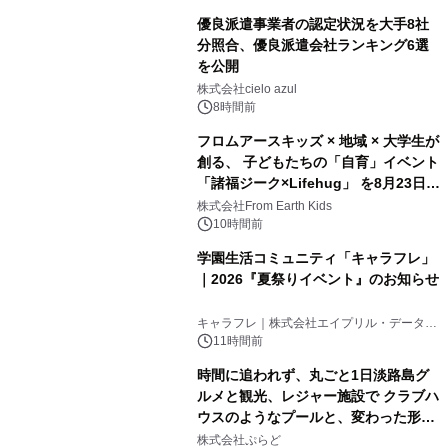
優良派遣事業者の認定状況を大手8社
分照合、優良派遣会社ランキング6選
を公開
株式会社cielo azul
8時間前
フロムアースキッズ × 地域 × 大学生が
創る、 子どもたちの「自育」イベント
「諸福ジーク×Lifehug」 を8月23日
(日)開催
株式会社From Earth Kids
10時間前
学園生活コミュニティ「キャラフレ」
｜2026『夏祭りイベント』のお知らせ
キャラフレ｜株式会社エイプリル・データ・
デザインズ
11時間前
時間に追われず、丸ごと1日淡路島グ
ルメと観光、レジャー施設で クラブハ
ウスのようなプールと、変わった形の
サウナも 「THE BOXY AWAJI」のお
株式会社ぷらど