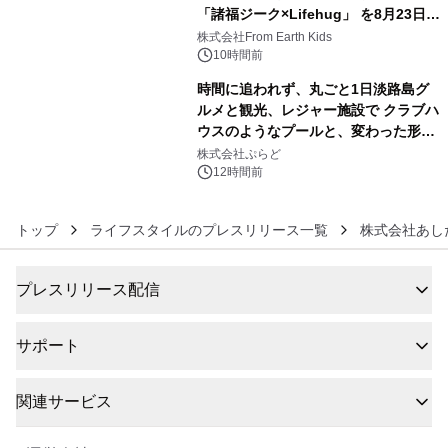
「諸福ジーク×Lifehug」 を8月23日
5
(日)開催
株式会社From Earth Kids
10時間前
時間に追われず、丸ごと1日淡路島グ
ルメと観光、レジャー施設で クラブハ
ウスのようなプールと、変わった形の
6
サウナも 「THE BOXY AWAJI」のお
株式会社ぷらど
得な素泊まり連泊プランで
12時間前
トップ
ライフスタイルのプレスリリース一覧
株式会社あし
プレスリリース配信
サポート
関連サービス