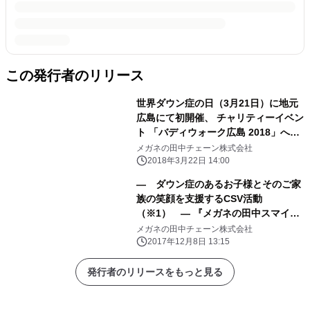
この発行者のリリース
世界ダウン症の日（3月21日）に地元
広島にて初開催、 チャリティーイベン
ト 「バディウォーク広島 2018」へ参
加！
メガネの田中チェーン株式会社
2018年3月22日 14:00
― ダウン症のあるお子様とそのご家
族の笑顔を支援するCSV活動
（※1） ― 『メガネの田中スマイ
ル・アクト』 プロジェクトを実施
メガネの田中チェーン株式会社
2017年12月8日 13:15
発行者のリリースをもっと見る