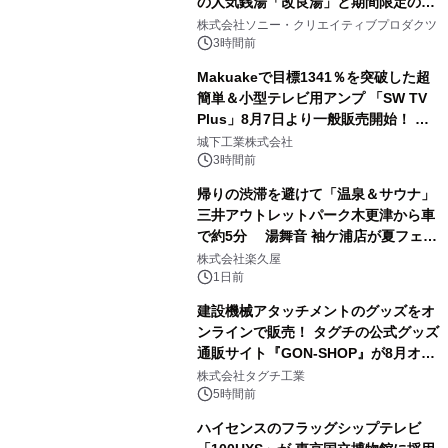
の人気銭湯「改良湯」と期間限定のコ
1
ラボレーション サウナイキタイコラ
株式会社ソニー・クリエイティブプロダクツ
ボグッズも発売決定！
3時間前
Makuakeで目標1341％を突破した超
簡単＆小型テレビ用アンプ 「SW TV
Plus」8月7日より一般販売開始！ ケ
2
ーブル1本つなぐだけ、テレビの音が
城下工業株式会社
ぐっと豊かに
3時間前
帰りの渋滞を避けて「温泉＆サウナ」
三井アウトレットパーク木更津から車
で約5分 湯舞音 袖ケ浦店が夏フェア
3
メニューを提供
株式会社楽久屋
1日前
建設機械アタッチメントのグッズをオ
ンラインで販売！ タグチの公式グッズ
通販サイト『GON-SHOP』が8月オー
4
プン
株式会社タグチ工業
5時間前
ハイセンスのフラッグシップテレビ