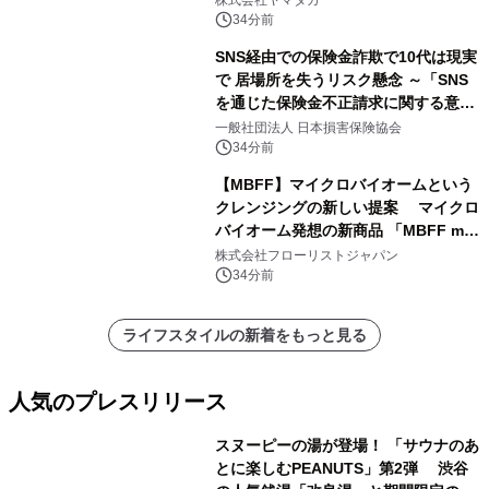
34分前
SNS経由での保険金詐欺で10代は現実
で 居場所を失うリスク懸念 ～「SNS
を通じた保険金不正請求に関する意識
調査」を実施、 認知度の低さも浮き彫
一般社団法人 日本損害保険協会
りに～
34分前
【MBFF】マイクロバイオームという
クレンジングの新しい提案 マイクロ
バイオーム発想の新商品 「MBFF mb
クレンジングPRO」を2026年8月6日
株式会社フローリストジャパン
発売
34分前
ライフスタイルの新着をもっと見る
人気のプレスリリース
スヌーピーの湯が登場！ 「サウナのあ
とに楽しむPEANUTS」第2弾 渋谷