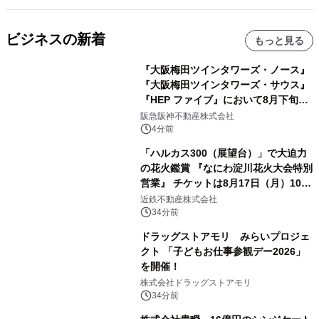
ビジネスの新着
もっと見る
『大阪梅田ツインタワーズ・ノース』
『大阪梅田ツインタワーズ・サウス』
『HEP ファイブ』において8月下旬か
ら 「オフサイト型コーポレートPPA」
阪急阪神不動産株式会社
による 再生可能エネルギー電力の使用
4分前
を開始します
「ハルカス300（展望台）」で大迫力
の花火鑑賞 『なにわ淀川花火大会特別
営業』 チケットは8月17日（月）10時
00分から販売開始！
近鉄不動産株式会社
34分前
ドラッグストアモリ みらいプロジェ
クト 「子どもお仕事参観デー2026」
を開催！
株式会社ドラッグストアモリ
34分前