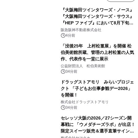
『大阪梅田ツインタワーズ・ノース』
『大阪梅田ツインタワーズ・サウス』
『HEP ファイブ』において8月下旬か
ら 「オフサイト型コーポレートPPA」
阪急阪神不動産株式会社
による 再生可能エネルギー電力の使用
4分前
を開始します
「没後25年 上村松篁展」を開催 松
伯美術館所蔵、管理の上村松篁の人気
作、代表作を一堂に展示
公益財団法人 松伯美術館
34分前
ドラッグストアモリ みらいプロジェ
クト 「子どもお仕事参観デー2026」
を開催！
株式会社ドラッグストアモリ
34分前
セレッソ大阪の2026／27シーズン開
幕戦に 「ウメダチーズラボ」が出店！
限定スイーツ販売＆選手直筆サイング
ッズが当たる抽選会を 8月8日に開催
株式会社ヤマタカ