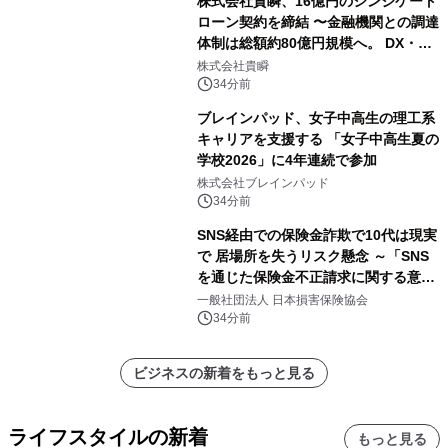
株式会社貴瞬、16億円のシンジケート
ローン契約を締結 〜金融機関との調達
体制は総額約80億円規模へ。 DX・海
外展開をはじめとした成長投資を加速
株式会社貴瞬
～
34分前
ブレインパッド、女子中高生の理工系
キャリアを支援する 「女子中高生夏の
学校2026」に4年連続で参加
株式会社ブレインパッド
34分前
SNS経由での保険金詐欺で10代は現実
で 居場所を失うリスク懸念 ～「SNS
を通じた保険金不正請求に関する意識
調査」を実施、 認知度の低さも浮き彫
一般社団法人 日本損害保険協会
りに～
34分前
ビジネスの新着をもっと見る
ライフスタイルの新着
もっと見る