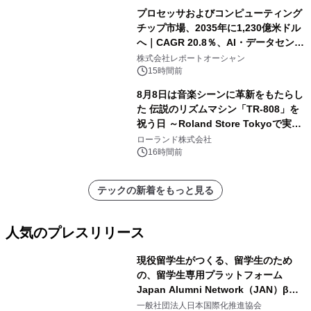
プロセッサおよびコンピューティング
チップ市場、2035年に1,230億米ドル
へ｜CAGR 20.8％、AI・データセンタ
ー需要が成長を牽引
株式会社レポートオーシャン
15時間前
8月8日は音楽シーンに革新をもたらし
た 伝説のリズムマシン「TR-808」を
祝う日 ～Roland Store Tokyoで実機
を展示しての 記念キャンペーンを開
ローランド株式会社
催 英国ラジオ「NTS」の 特別プログ
16時間前
ラムや、「TR-808」を愛する伝説的
アーティストを フィーチャーしたアニ
テックの新着をもっと見る
メーションを公開～
人気のプレスリリース
現役留学生がつくる、留学生のため
の、留学生専用プラットフォーム
Japan Alumni Network（JAN）β版
1
をリリース
一般社団法人日本国際化推進協会