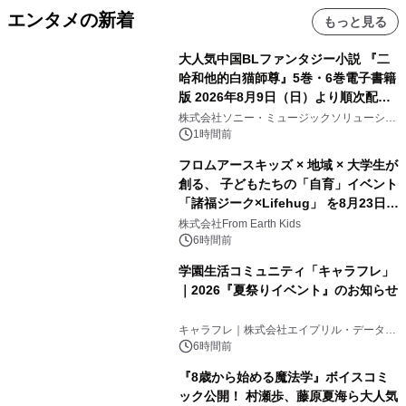
エンタメの新着
もっと見る
大人気中国BLファンタジー小説 『二
哈和他的白猫師尊』5巻・6巻電子書籍
版 2026年8月9日（日）より順次配信
開始
株式会社ソニー・ミュージックソリューショ
ンズ
1時間前
フロムアースキッズ × 地域 × 大学生が
創る、 子どもたちの「自育」イベント
「諸福ジーク×Lifehug」 を8月23日
(日)開催
株式会社From Earth Kids
6時間前
学園生活コミュニティ「キャラフレ」
｜2026『夏祭りイベント』のお知らせ
キャラフレ｜株式会社エイプリル・データ・
デザインズ
6時間前
『8歳から始める魔法学』ボイスコミ
ック公開！ 村瀬歩、藤原夏海ら大人気