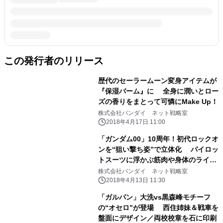
この発行者のリリース
歴代のセーラームーン変身アイテムが
『保湿バーム』に 全身に潤いとロー
ズの香りをまとって可憐にMake Up！
株式会社バンダイ ネット戦略室
2018年4月17日 11:00
「ガンダム00」10周年！初代ロックオ
ンを“狙い撃ち姿”で立体化 パイロッ
トスーツに浮かぶ筋肉や身体のライン
まで再現
株式会社バンダイ ネット戦略室
2018年4月13日 11:30
「ガルパン」大洗vs黒森峰モチーフ
の“オセロ”が登場 西住姉妹＆戦車を
盤面にデザイン／両校校章を石に印刷