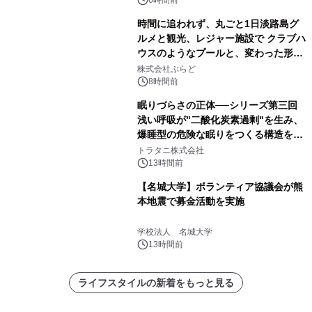
6時間前
時間に追われず、丸ごと1日淡路島グ
ルメと観光、レジャー施設で クラブハ
ウスのようなプールと、変わった形の
サウナも 「THE BOXY AWAJI」のお
株式会社ぷらど
得な素泊まり連泊プランで
8時間前
眠りづらさの正体──シリーズ第三回
浅い呼吸が"二酸化炭素過剰"を生み、
爆睡型の危険な眠りをつくる構造を解
説
トラタニ株式会社
13時間前
【名城大学】ボランティア協議会が熊
本地震で募金活動を実施
学校法人 名城大学
13時間前
ライフスタイルの新着をもっと見る