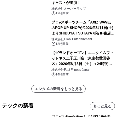
キャストが出演！
株式会社オーバーラップ
12時間前
プロeスポーツチーム『AXIZ WAVE』
のPOP UP SHOPが2026年8月1日(土)
よりSHIBUYA TSUTAYA 6階 IP書店で
開催決定！！
株式会社ClaN Entertainment
13時間前
【グランドオープン】エニタイムフィ
ットネス二子玉川店（東京都世田谷
区）2026年8月8日（土）＜24時間年
中無休のフィットネスジム＞
株式会社Fast Fitness Japan
14時間前
エンタメの新着をもっと見る
テックの新着
もっと見る
プロeスポーツチーム『AXIZ WAVE』