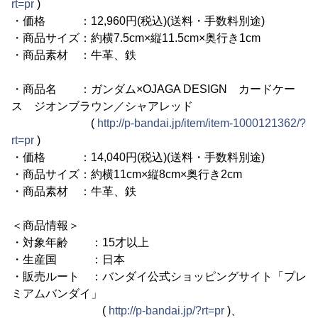
rt=pr
)
・価格 ：12,960円(税込)(送料・手数料別途)
・商品サイズ：約横7.5cm×縦11.5cm×奥行き1cm
・商品素材 ：牛革、鉄
・商品名 ：ガンダム×OJAGA DESIGN カードケー
ス ジオンブラウン／シャアレッド
(
http://p-bandai.jp/item/item-1000121362/?
rt=pr
)
・価格 ：14,040円(税込)(送料・手数料別途)
・商品サイズ：約横11cm×縦8cm×奥行き2cm
・商品素材 ：牛革、鉄
＜商品情報＞
・対象年齢 ：15才以上
・生産国 ：日本
・販売ルート ：バンダイ公式ショッピングサイト「プレ
ミアムバンダイ」
(
http://p-bandai.jp/?rt=pr
)、