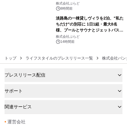
5
サウナも 「THE BOXY AWAJI」のお
株式会社ぷらど
得な素泊まり連泊プランで
8時間前
淡路島の一棟貸しヴィラを2泊、"私た
ちだけ"の別荘に 1日1組・最大8名
様、プールとサウナとジェットバス付
6
きで Villa Mon Temps AWAJIの連泊
株式会社ぷらど
素泊りプラン
14時間前
トップ
ライフスタイルのプレスリリース一覧
株式会社バン
プレスリリース配信
サポート
関連サービス
•
運営会社