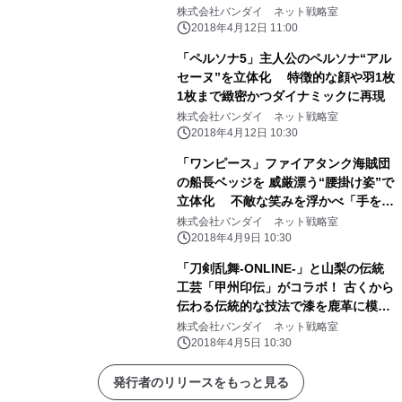
株式会社バンダイ ネット戦略室
2018年4月12日 11:00
「ペルソナ5」主人公のペルソナ“アル
セーヌ”を立体化 特徴的な顔や羽1枚
1枚まで緻密かつダイナミックに再現
株式会社バンダイ ネット戦略室
2018年4月12日 10:30
「ワンピース」ファイアタンク海賊団
の船長ベッジを 威厳漂う“腰掛け姿”で
立体化 不敵な笑みを浮かべ「手を組
む・銃を構える」2ポーズを再現
株式会社バンダイ ネット戦略室
2018年4月9日 10:30
「刀剣乱舞-ONLINE-」と山梨の伝統
工芸「甲州印伝」がコラボ！ 古くから
伝わる伝統的な技法で漆を鹿革に模様
付けした商品！
株式会社バンダイ ネット戦略室
2018年4月5日 10:30
発行者のリリースをもっと見る