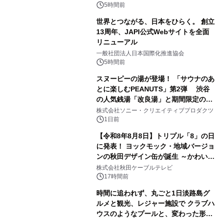
5時間前
世界とつながる、日本をひらく。 創立
13周年、JAPI公式Webサイトを全面
リニューアル
2
一般社団法人日本国際化推進協会
5時間前
スヌーピーの湯が登場！ 「サウナのあ
とに楽しむPEANUTS」第2弾 渋谷
の人気銭湯「改良湯」と期間限定のコ
3
ラボレーション サウナイキタイコラ
株式会社ソニー・クリエイティブプロダクツ
ボグッズも発売決定！
1日前
【令和8年8月8日】トリプル「8」の日
に発表！ ヨックモック・地域バージョ
ンの秋田デザイン缶が誕生 ～かわいい
4
秋田犬の子犬と秋田の四季と名所を巡
株式会社秋田ケーブルテレビ
るパッケージ～ 9月1日(火)秋田県内で
17時間前
販売開始
時間に追われず、丸ごと1日淡路島グ
ルメと観光、レジャー施設で クラブハ
ウスのようなプールと、変わった形の