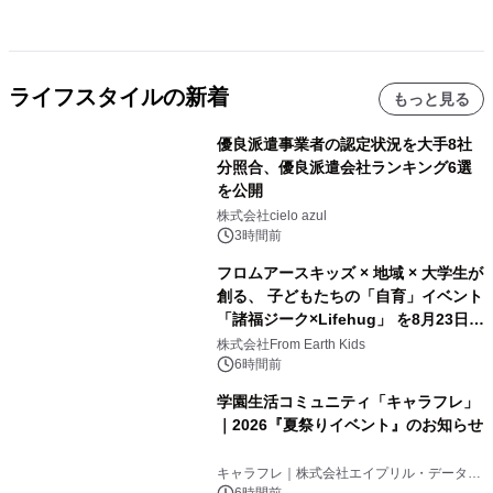
ライフスタイルの新着
もっと見る
優良派遣事業者の認定状況を大手8社
分照合、優良派遣会社ランキング6選
を公開
株式会社cielo azul
3時間前
フロムアースキッズ × 地域 × 大学生が
創る、 子どもたちの「自育」イベント
「諸福ジーク×Lifehug」 を8月23日
(日)開催
株式会社From Earth Kids
6時間前
学園生活コミュニティ「キャラフレ」
｜2026『夏祭りイベント』のお知らせ
キャラフレ｜株式会社エイプリル・データ・
デザインズ