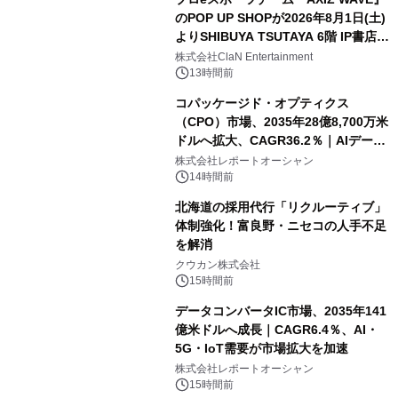
のPOP UP SHOPが2026年8月1日(土)
よりSHIBUYA TSUTAYA 6階 IP書店で
開催決定！！
株式会社ClaN Entertainment
13時間前
コパッケージド・オプティクス
（CPO）市場、2035年28億8,700万米
ドルへ拡大、CAGR36.2％｜AIデータ
センター・高速光通信需要が成長を加
株式会社レポートオーシャン
速
14時間前
北海道の採用代行「リクルーティブ」
体制強化！富良野・ニセコの人手不足
を解消
クウカン株式会社
15時間前
データコンバータIC市場、2035年141
億米ドルへ成長｜CAGR6.4％、AI・
5G・IoT需要が市場拡大を加速
株式会社レポートオーシャン
15時間前