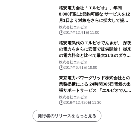
格安電力会社「エルピオ」、年間
8,000円以上節約可能な サービスを12
月1日より対象をさらに拡大して提供
開始
株式会社エルピオ
2017年12月1日 11:00
格安電気代のエルピオでんきが、 深夜
の電力をさらに安価で提供開始！ 従来
の電力料金と比べて最大31％のダウ
ン！ 「エルピオでんき 深夜お得プラ
株式会社エルピオ
ン」 提供開始(2017年6月1日)のお知
2017年6月1日 10:00
らせ
東京電力パワーグリッド株式会社との
業務提携による 24時間365日電気の出
張サポートサービス 「エルピオでんき
安心駆けつけサービス」提供開始
株式会社エルピオ
2016年12月20日 11:30
発行者のリリースをもっと見る