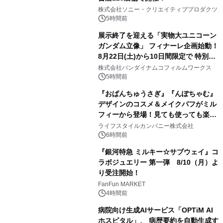
1
株式会社ソニー・クリエイティブプロダクツ
5時間前
展示終了を迎える「実物大ユニコーン
ガンダム立像」 フィナーレ企画始動！
8月22日(土)から10日間限定で 特別映
2
像『UNICORN GUNDAM Statue ―
株式会社バンダイナムコフィルムワークス
BEYOND POSSIBILITY ―』を上映！
5時間前
『おぱんちゅうさぎ』『んぽちゃむ』
デザインのコスメ＆メイクパフがミル
フィーから登場！見ても使っても楽し
3
い、ポップでキュートなコレクショ
ライフスタイルカンパニー株式会社
ン。
6時間前
『銀河特急 ミルキー☆サブウェイ』コ
ラボジュエリー 第一弾 8/10（月）よ
り受注開始！
4
FanFun MARKET
4時間前
病院向け生成AIサービス「OPTiM AI
ホスピタル」、 病歴要約を自動生成す