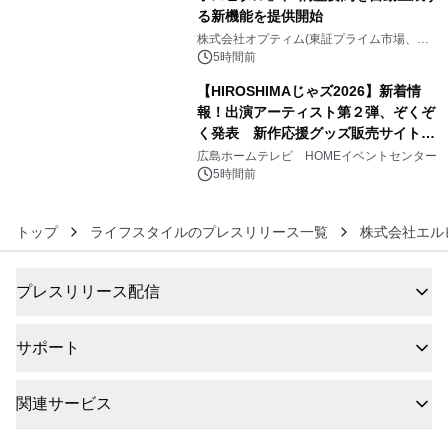
る新機能を提供開始
5
株式会社オプティム(東証プライム市場、コ
ード：3694)
5時間前
【HIROSHIMAじゃズ2026】新着情
報！出演アーティスト第２弾、ぞくぞ
く発表 新作応援グッズ販売サイトも
6
同時オープンします！
広島ホームテレビ HOMEイベントセンター
5時間前
トップ
ライフスタイルのプレスリリース一覧
株式会社エル
プレスリリース配信
サポート
関連サービス