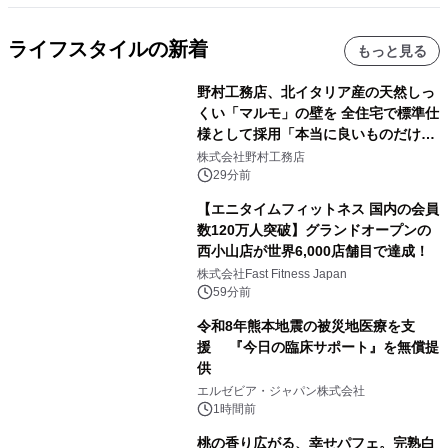
ライフスタイルの新着
もっと見る
野村工務店、北イタリア産の天然しっ
くい「マルモ」の壁を 全住宅で標準仕
様として採用「本当に良いものだけに
こだわる」
株式会社野村工務店
29分前
【エニタイムフィットネス 国内の会員
数120万人突破】グランドオープンの
西小山店が世界6,000店舗目で達成！
株式会社Fast Fitness Japan
59分前
令和8年熊本地震の被災地医療を支
援 『今日の臨床サポート』を無償提
供
エルゼビア・ジャパン株式会社
1時間前
桃の香り広がる、幸せパフェ。完熟白