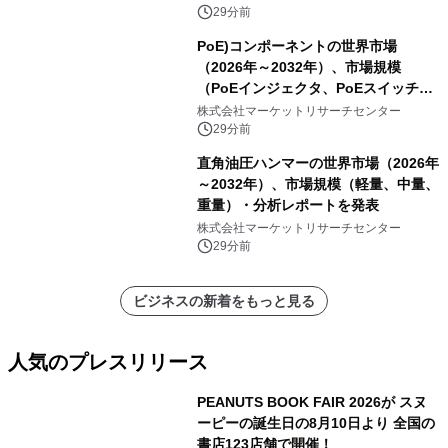
29分前
PoE)コンポーネントの世界市場
（2026年～2032年）、市場規模
（PoEインジェクタ、PoEスイッチ、
PoEスプリッタ、PoE電源供給装置
株式会社マーケットリサーチセンター
（PSE）、PoE給電機器（PD）、PoE
29分前
アダプタ、その他）・分析レポートを
直角油圧ハンマーの世界市場（2026年
発表
～2032年）、市場規模（軽量、中量、
重量）・分析レポートを発表
株式会社マーケットリサーチセンター
29分前
ビジネスの新着をもっと見る
人気のプレスリリース
PEANUTS BOOK FAIR 2026が スヌ
ーピーの誕生日の8月10日より 全国の
書店123店舗で開催！