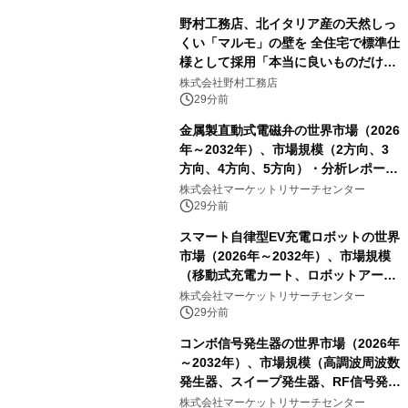
野村工務店、北イタリア産の天然しっ
くい「マルモ」の壁を 全住宅で標準仕
様として採用「本当に良いものだけに
こだわる」
株式会社野村工務店
29分前
金属製直動式電磁弁の世界市場（2026
年～2032年）、市場規模（2方向、3
方向、4方向、5方向）・分析レポート
を発表
株式会社マーケットリサーチセンター
29分前
スマート自律型EV充電ロボットの世界
市場（2026年～2032年）、市場規模
（移動式充電カート、ロボットアーム
式充電システム、その他）・分析レポ
株式会社マーケットリサーチセンター
ートを発表
29分前
コンボ信号発生器の世界市場（2026年
～2032年）、市場規模（高調波周波数
発生器、スイープ発生器、RF信号発生
器、その他）・分析レポートを発表
株式会社マーケットリサーチセンター