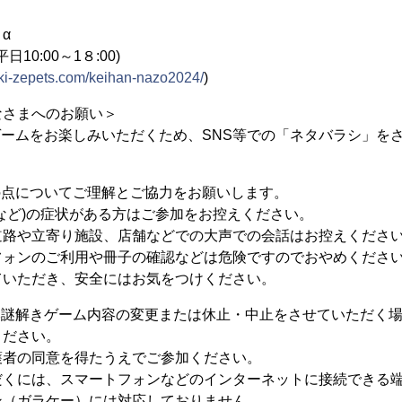
α
(平日10:00～1８:00)
oki-zepets.com/keihan-nazo2024/
)
なさまへのお願い＞
ゲームをお楽しみいただくため、SNS等での「ネタバラシ」を
の点についてご理解とご協力をお願いします。
など)の症状がある方はご参加をお控えください。
道路や立寄り施設、店舗などでの大声での会話はお控えくださ
フォンのご利用や冊子の確認などは危険ですのでおやめくださ
ていただき、安全にはお気をつけください。
本謎解きゲーム内容の変更または休止・中止をさせていただく
ください。
護者の同意を得たうえでご参加ください。
だくには、スマートフォンなどのインターネットに接続できる
ン（ガラケー）には対応しておりません。