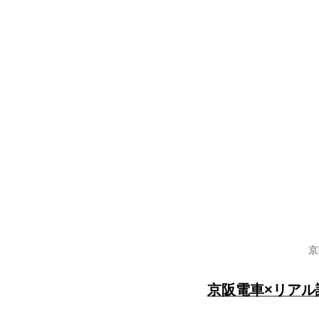
京
京阪電車×リアル