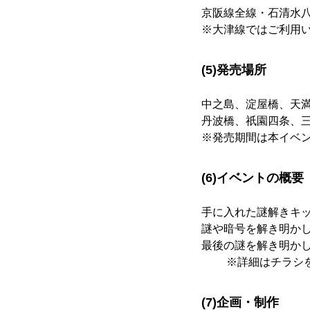
京阪線全線・石清水八
※大津線ではご利用
(5)発売場所
中之島、淀屋橋、天
丹波橋、祇󠄀園四条
※発売期間は本イベント
(6)イベントの概要
手に入れた謎解きキ
謎や暗号を解き明か
最後の謎を解き明か
※詳細はチラシを
(7)企画・制作