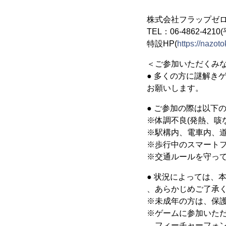
株式会社フラップゼロ
TEL：06-4862-4210
特設HP(
https://nazot
＜ご参加いただくみ
● 多くの方に謎解き
お願いします。
● ご参加の際は以下
※体調不良(発熱、咳
※駅構内、電車内、
※歩行中のスマート
※交通ルールを守っ
● 状況によっては、
、あらかじめご了承
※未成年の方は、保
※ゲームに参加いた
。フィーチャーフォ