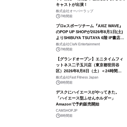
キャストが出演！
株式会社オーバーラップ
7時間前
プロeスポーツチーム『AXIZ WAVE』
のPOP UP SHOPが2026年8月1日(土)
よりSHIBUYA TSUTAYA 6階 IP書店で
開催決定！！
株式会社ClaN Entertainment
7時間前
【グランドオープン】エニタイムフィ
ットネス二子玉川店（東京都世田谷
区）2026年8月8日（土）＜24時間年
中無休のフィットネスジム＞
株式会社Fast Fitness Japan
8時間前
デスクにハイエースがやってきた。
「ハイエース型ふせんホルダー」
Amazonで予約販売開始
CAMSHOP.JP
8時間前