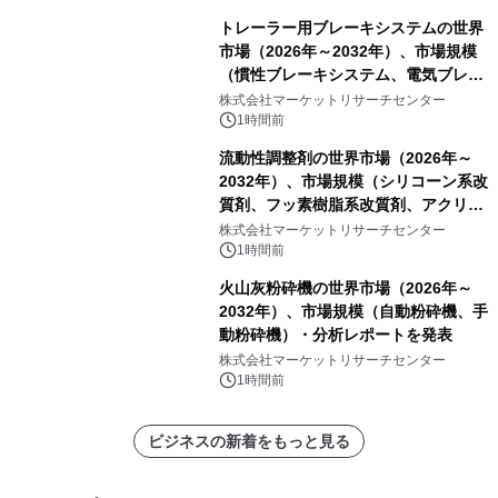
トレーラー用ブレーキシステムの世界
市場（2026年～2032年）、市場規模
（慣性ブレーキシステム、電気ブレー
キシステム、その他）・分析レポート
株式会社マーケットリサーチセンター
を発表
1時間前
流動性調整剤の世界市場（2026年～
2032年）、市場規模（シリコーン系改
質剤、フッ素樹脂系改質剤、アクリル
系改質剤、ポリウレタン系改質剤、ワ
株式会社マーケットリサーチセンター
ックス系改質剤）・分析レポートを発
1時間前
表
火山灰粉砕機の世界市場（2026年～
2032年）、市場規模（自動粉砕機、手
動粉砕機）・分析レポートを発表
株式会社マーケットリサーチセンター
1時間前
ビジネスの新着をもっと見る