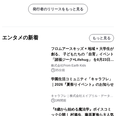
発行者のリリースをもっと見る
エンタメの新着
もっと見る
フロムアースキッズ × 地域 × 大学生が
創る、 子どもたちの「自育」イベント
「諸福ジーク×Lifehug」 を8月23日
(日)開催
株式会社From Earth Kids
35分前
学園生活コミュニティ「キャラフレ」
｜2026『夏祭りイベント』のお知らせ
キャラフレ｜株式会社エイプリル・データ・
デザインズ
1時間前
『8歳から始める魔法学』ボイスコミ
ック公開！ 村瀬歩、藤原夏海ら大人気