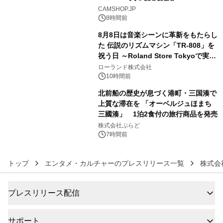
4
CAMSHOP.JP
8時間前
8月8日は音楽シーンに革新をもたらし
た 伝説のリズムマシン「TR-808」を
祝う日 ～Roland Store Tokyoで実機
5
を展示しての 記念キャンペーンを開
ローランド株式会社
催 英国ラジオ「NTS」の 特別プログ
10時間前
ラムや、「TR-808」を愛する伝説的
北前船の歴史が息づく港町・三国湊で
アーティストを フィーチャーしたアニ
上質な滞在を 「オーベルジュほまち
メーションを公開～
三國湊」 1泊2食付の旅行商品を発売
6
株式会社ぷらど
7時間前
トップ
エンタメ・カルチャーのプレスリリース一覧
株式会
プレスリリース配信
サポート