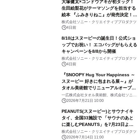
大塚健太×コンドウアキが初タッグ！
SUMMER TIME with PEANUTS」を
生田絵梨花がテーマソングを担当する
初開催！
絵本 『ふみきりねこ』が発売決定！
LINEスタンプも同時リリース！
株式会社ソニー・クリエイティブプロダクツ
4日前
8/10はスヌーピーの誕生日！公式ショ
ップでお祝い！ エコバッグがもらえる
キャンペーンを8/8から開催
株式会社ソニー・クリエイティブプロダクツ
4日前
『SNOOPY Hug Your Happiness ～
スヌーピー 好きに包まれる展～』が
タオル美術館でリニューアルオープ
ン！
一広株式会社タオル美術館、株式会社ソニ
ー・クリエイティブプロダクツ
2026年7月21日 10:00
PEANUTS(スヌーピー)とサウナイキ
タイ、全国33施設で 「サウナのあと
に楽しむPEANUTS」を7月23日より
開催 限定冊子・ステッカー配布や
株式会社ソニー・クリエイティブプロダクツ
SNSキャンペーンも実施
2026年7月14日 11:00