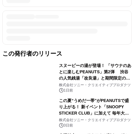
この発行者のリリース
スヌーピーの湯が登場！ 「サウナのあ
とに楽しむPEANUTS」第2弾 渋谷
の人気銭湯「改良湯」と期間限定のコ
ラボレーション サウナイキタイコラ
株式会社ソニー・クリエイティブプロダクツ
ボグッズも発売決定！
1日前
この夏“うめだ一帯”がPEANUTSで盛
り上がる！ 新イベント「SNOOPY
STICKER CLUB」に加えて 毎年大好
評阪急の「うめだスヌーピーフェステ
株式会社ソニー・クリエイティブプロダクツ
ィバル」、 グラングリーン大阪 ショ
3日前
ップ&レストランでは 「I LIKE