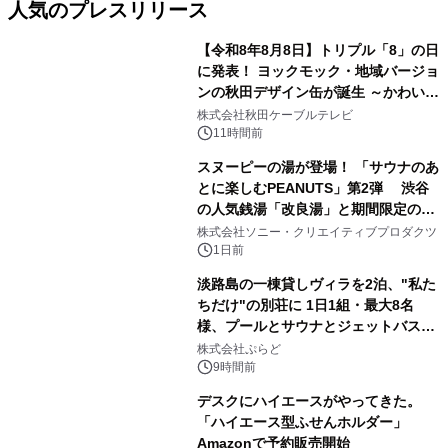
人気のプレスリリース
【令和8年8月8日】トリプル「8」の日
に発表！ ヨックモック・地域バージョ
ンの秋田デザイン缶が誕生 ～かわいい
1
秋田犬の子犬と秋田の四季と名所を巡
株式会社秋田ケーブルテレビ
るパッケージ～ 9月1日(火)秋田県内で
11時間前
販売開始
スヌーピーの湯が登場！ 「サウナのあ
とに楽しむPEANUTS」第2弾 渋谷
の人気銭湯「改良湯」と期間限定のコ
2
ラボレーション サウナイキタイコラ
株式会社ソニー・クリエイティブプロダクツ
ボグッズも発売決定！
1日前
淡路島の一棟貸しヴィラを2泊、"私た
ちだけ"の別荘に 1日1組・最大8名
様、プールとサウナとジェットバス付
3
きで Villa Mon Temps AWAJIの連泊
株式会社ぷらど
素泊りプラン
9時間前
デスクにハイエースがやってきた。
「ハイエース型ふせんホルダー」
Amazonで予約販売開始