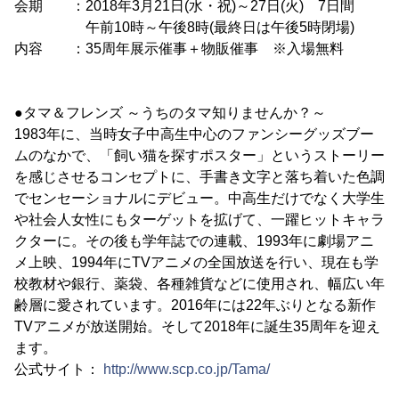
会期 ：2018年3月21日(水・祝)～27日(火) 7日間
午前10時～午後8時(最終日は午後5時閉場)
内容 ：35周年展示催事＋物販催事 ※入場無料
●タマ＆フレンズ ～うちのタマ知りませんか？～
1983年に、当時女子中高生中心のファンシーグッズブー
ムのなかで、「飼い猫を探すポスター」というストーリー
を感じさせるコンセプトに、手書き文字と落ち着いた色調
でセンセーショナルにデビュー。中高生だけでなく大学生
や社会人女性にもターゲットを拡げて、一躍ヒットキャラ
クターに。その後も学年誌での連載、1993年に劇場アニ
メ上映、1994年にTVアニメの全国放送を行い、現在も学
校教材や銀行、薬袋、各種雑貨などに使用され、幅広い年
齢層に愛されています。2016年には22年ぶりとなる新作
TVアニメが放送開始。そして2018年に誕生35周年を迎え
ます。
公式サイト：
http://www.scp.co.jp/Tama/