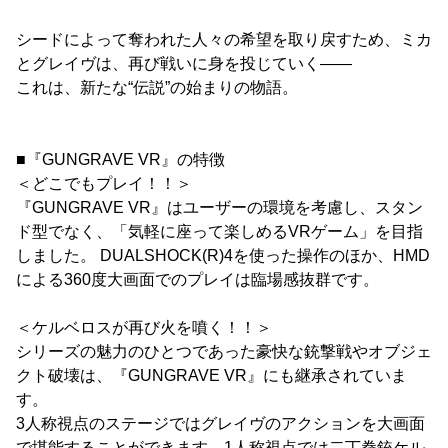
シードによって奪われた人々の希望を取り戻すため、ミカ
とグレイヴは、再び戦いに身を投じていく――
これは、新たな“伝説”の始まりの物語。
■『GUNGRAVE VR』の特徴
＜どこでもプレイ！！＞
『GUNGRAVE VR』はユーザーの環境を考慮し、スタン
ド型でなく、「気軽に座って楽しめるVRゲーム」を目指
しました。 DUALSHOCK(R)4を使った操作のほか、HMD
による360度大画面でのプレイは臨場感抜群です。
＜ケルベロスが再び火を噴く！！＞
シリーズの魅力のひとつであった豪快な銃撃戦やオブジェ
クト破壊は、『GUNGRAVE VR』にも継承されていま
す。
3人称視点のステージではグレイヴのアクションを大画面
で堪能することができます。1人称視点では二丁拳銃ケル