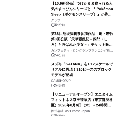
【10.6新発売】つけたまま寝られる人
気のすっぴんシリーズと 『 Pokémon
Sleep（ポケモンスリープ）』が夢の
コラボレーション！
クラブ
54分前
第38回池袋演劇祭参加作品 劇・若竹
第8回公演「天草騒乱記－四郎（し
ろ）と呼ばれた少女－」チケット販売
開始
カンフェティ（ロングランプランニング株式
会社）
54分前
スズキ「KATANA」を1/12スケールで
リアルに再現！310ピースのブロック
モデルが登場
CAMSHOP.JP
54分前
【リニューアルオープン】エニタイム
フィットネス京王笹塚店（東京都渋谷
区）2026年8月6日（木）＜24時間年
中無休のフィットネスジム＞
株式会社Fast Fitness Japan
54分前