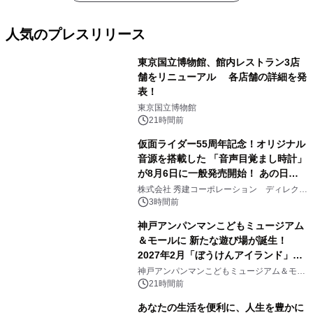
人気のプレスリリース
東京国立博物館、館内レストラン3店
舗をリニューアル 各店舗の詳細を発
表！
1
東京国立博物館
21時間前
仮面ライダー55周年記念！オリジナル
音源を搭載した 「音声目覚まし時計」
が8月6日に一般発売開始！ あの日の
2
大興奮が今甦る
株式会社 秀建コーポレーション ディレクト
アートギャラリー
3時間前
神戸アンパンマンこどもミュージアム
＆モールに 新たな遊び場が誕生！
2027年2月「ぼうけんアイランド」が
3
オープン
神戸アンパンマンこどもミュージアム＆モー
ル
21時間前
あなたの生活を便利に、人生を豊かに