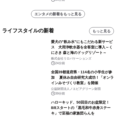
エンタメの新着をもっと見る
ライフスタイルの新着
もっと見る
愛犬の"飲み水"にもこだわる新サービ
ス 犬用浄軟水器を全客室に導入～く
にさき 森と海のドッグリゾート～
株式会社リロバケーションズ
24分前
全国39都道府県・114名の小学生が参
加 夏休み自由研究大成功！「オンラ
インみそづくり教室」を開催
公益財団法人ノエビアグリーン財団
39分前
ハローキッド、50回目のお盆限定！
8/8スタートの「黒毛和牛赤身ステー
キ」で至福の家族団らんを