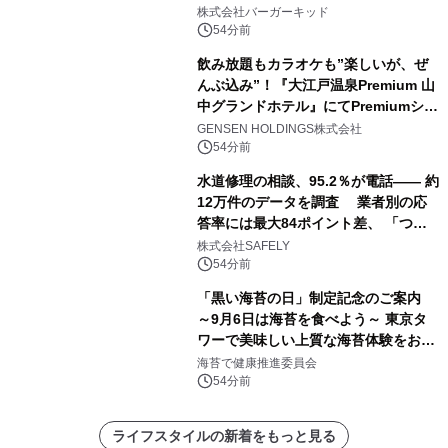
株式会社バーガーキッド
54分前
飲み放題もカラオケも”楽しいが、ぜ
んぶ込み”！『大江戸温泉Premium 山
中グランドホテル』にてPremiumシリ
ーズ初のオールインクルーシブ導入
GENSEN HOLDINGS株式会社
54分前
水道修理の相談、95.2％が電話―― 約
12万件のデータを調査 業者別の応
答率には最大84ポイント差、 「つな
がりやすさ」も選定基準に
株式会社SAFELY
54分前
「黒い海苔の日」制定記念のご案内
～9月6日は海苔を食べよう～ 東京タ
ワーで美味しい上質な海苔体験をお届
けします！
海苔で健康推進委員会
54分前
ライフスタイルの新着をもっと見る