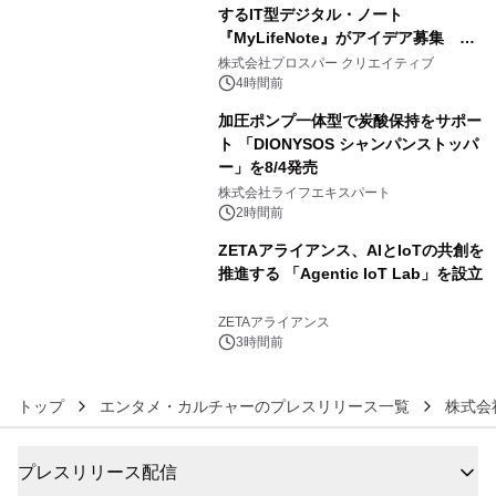
するIT型デジタル・ノート
『MyLifeNote』がアイデア募集 優
4
秀賞100名に1年間無償試用
株式会社プロスパー クリエイティブ
4時間前
加圧ポンプ一体型で炭酸保持をサポー
ト 「DIONYSOS シャンパンストッパ
ー」を8/4発売
5
株式会社ライフエキスパート
2時間前
ZETAアライアンス、AIとIoTの共創を
推進する 「Agentic IoT Lab」を設立
6
ZETAアライアンス
3時間前
トップ
エンタメ・カルチャーのプレスリリース一覧
株式会社
プレスリリース配信