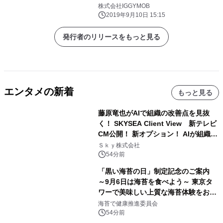
株式会社IGGYMOB
2019年9月10日 15:15
発行者のリリースをもっと見る
エンタメの新着
もっと見る
藤原竜也がAIで組織の改善点を見抜
く！ SKYSEA Client View 新テレビ
CM公開！ 新オプション！ AIが組織の
業務実態を分析し労務改善を支援。 藤
Ｓｋｙ株式会社
原竜也メイキング動画公開 「もしAIが
54分前
自分を分析したら、すぐ休めと言われ
「黒い海苔の日」制定記念のご案内
る自信がある」「昨年の夏はカブトム
～9月6日は海苔を食べよう～ 東京タ
シを捕まえたり、虫と戦ったり…」
ワーで美味しい上質な海苔体験をお届
けします！
海苔で健康推進委員会
54分前