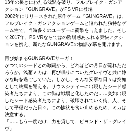
13年の長きにわたる沈黙を破り、フルブレイク・ガンア
クション『GUNGRAVE』がPS VRに登場！
2002年にリリースされた原作ゲーム『GUNGRAVE』は、
フルブレイク・ガンアクションゲームと謳われた独特なゲ
ーム性で、当時多くのユーザーに衝撃を与えました。そし
て2017年、PS VRならではの臨場感あふれる爽快アクシ
ョンを携え、新たなGUNGRAVEの物語が幕を開けます。
再び始まるGUNGRAVEサーガ！！
かつてのシードとの激闘から、どれほどの月日が流れただ
ろうか。浅葱ミカは、再び眠りについたグレイヴと共に静
かな時を過ごしていた。しかし、そんな安寧な日々は突如
として終焉を迎える。サウスシティーに出現したシード感
染者たちにより、この街は戦場と化したのだ……突如出現
したシード感染者たちにより、破壊されていく街、人、そ
して平穏だった日々。この惨状を食い止めるため、ミカは
決意する。
「……もう一度だけ、力を貸して、ビヨンド・ザ・グレイ
ヴ」