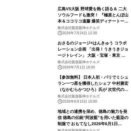
広島VS大阪 野球愛を熱く語る＆ 二大
ソウルフードも激突！ 『極楽とんぼ山
本＆ココリコ遠藤 爆笑ディナートーク
ショー』開催 開催日：2026年9月22日
株式会社阪急阪神ホテルズ
（火・祝）／ 7月25日（土）チケット
2026年7月24日 12:30
販売開始
おさるのジョージ×はんきゅう コラボ
レーション企画 「出発！うきうきジョ
ージトレイン」 大阪・宝塚・東京 新
橋のホテルで 「おさるのジョージ×阪
株式会社阪急阪神ホテルズ
急電車」コラボフードを 販売します
2026年7月1日 16:00
【参加無料】 日本人初・パリでミシュ
ラン一つ星を獲得したシェフ 中村勝宏
（なかむらかつひろ）氏が 次世代の料
理人へ伝える開業25周年記念講演会
株式会社阪急阪神ホテルズ
「食品ロス削減 私たちの責務」を開催
2026年6月15日 15:00
地域との連携を深め、徳島の魅力を発
信 徳島の伝統“阿波藍”を用いた藍染の
制服で おもてなし2026年6月1日
（月）から 夏季限定で着用開始
株式会社阪急阪神ホテルズ