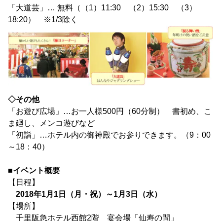
「大道芸」… 無料（（1）11:30 （2）15:30 （3）
18:20） ※1/3除く
◇その他
「お遊び広場」…お一人様500円（60分制） 書初め、こ
ま廻し、メンコ遊びなど
「初詣」…ホテル内の御神殿でお参りできます。（9：00
～18：40）
■イベント概要
【日程】
2018年1月1日（月・祝）～1月3日（水）
【場所】
千里阪急ホテル西館2階 宴会場「仙寿の間」