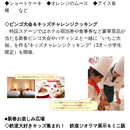
◆ショートケーキ ◆オレンジのムース ◆アイス各
種 など
◇ビンゴ大会＆キッズチャレンジクッキング
特設ステージではホテル宿泊券や食事券など豪華景品が
当たる新春ビンゴ大会やパティシエと一緒に「いちご大
福」を作る“キッズチャレンジクッキング“（3才～小学生
限定）を開催。
■新春お楽しみ広場
◇鉄道大好きキッズ集まれ！ 鉄道ジオラマ展示＆ミニ阪