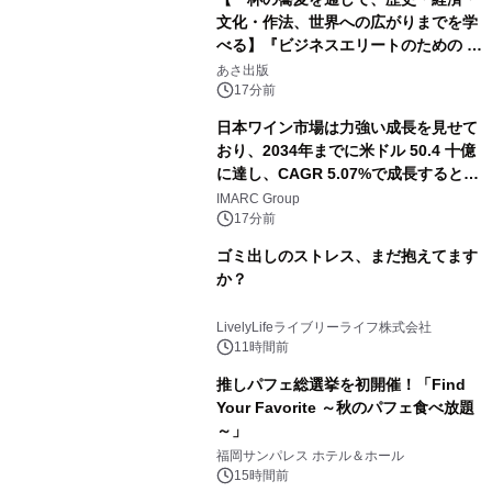
文化・作法、世界への広がりまでを学
べる】『ビジネスエリートのための 教
養としての蕎麦』2026年8月25日
あさ出版
（火）発売
17分前
日本ワイン市場は力強い成長を見せて
おり、2034年までに米ドル 50.4 十億
に達し、CAGR 5.07%で成長すると予
測
IMARC Group
17分前
ゴミ出しのストレス、まだ抱えてます
か？
LivelyLifeライブリーライフ株式会社
11時間前
推しパフェ総選挙を初開催！「Find
Your Favorite ～秋のパフェ食べ放題
～」
福岡サンパレス ホテル＆ホール
15時間前