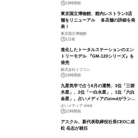
19時間前
東京国立博物館、館内レストラン3店
舗をリニューアル 各店舗の詳細を発
表！
2
東京国立博物館
1日前
進化したトータルステーションのエン
トリーモデル 『GM-120シリーズ』を
発売
3
株式会社トプコン
16時間前
九星気学で占う8月の運勢、3位「三碧
木星」、2位「一白水星」、1位「六白
金星」。占いメディアのziredがランキ
4
ングを発表
占いメディア zired
22時間前
アスクル、新代表取締役社長CEOに成
松 岳志が就任