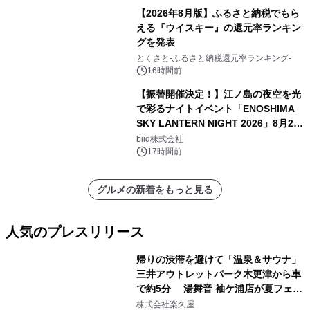
【2026年8月版】ふるさと納税でもら
える『ウイスキー』の還元率ランキン
グを発表
とくさと-ふるさと納税還元率ランキング-
16時間前
【振替開催決定！】江ノ島の夜空を光
で彩るナイトイベント「ENOSHIMA
SKY LANTERN NIGHT 2026」8月22
日(土)振替開催＆受付スタート！
biid株式会社
17時間前
グルメの新着をもっと見る
人気のプレスリリース
帰りの渋滞を避けて「温泉＆サウナ」
三井アウトレットパーク木更津から車
で約5分 湯舞音 袖ケ浦店が夏フェア
1
メニューを提供
株式会社楽久屋