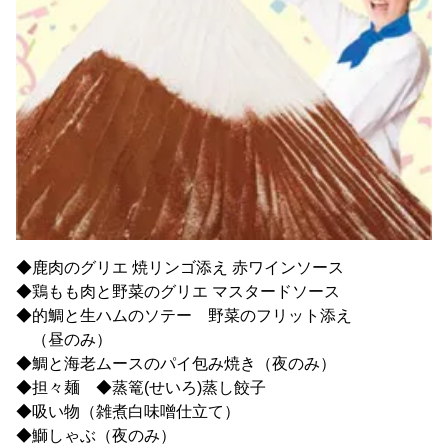
◆鹿肉のグリエ 焼リンゴ添え 赤ワインソース
◆鶏もも肉と野菜のグリエ マスタードソース
◆的鯛と生ハムのソテー 野菜のフリット添え
（昼のみ）
◆鯛と海老ムースのパイ包み焼き（夜のみ）
◆担々麺 ◆蒸篭(せいろ)蒸し餃子
◆吸い物（雑煮白味噌仕立て）
◆鰤しゃぶ（夜のみ）