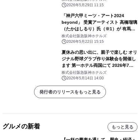
2026年5月29日 11:15
「神戸六甲ミーツ・アート2024
beyond」 受賞アーティスト 高橋瑠璃
（たかはしるり）氏（※1）が 有馬温
泉の石で五右衛門風呂釜に石彫刻！
株式会社阪急阪神ホテルズ
“浸かれる現代アート”が 「有馬温泉
2026年5月22日 15:15
太閤の湯」露天ゾーンに登場
夏休みの思い出に、親子で楽しむ オリ
ジナル野球グラブ作り体験会を開催し
ます 第一ホテル両国にて 2026年7月
29日（水）
株式会社阪急阪神ホテルズ
2026年5月14日 14:00
発行者のリリースをもっと見る
グルメの新着
もっと見る
【一杯の蕎麦を通して、歴史・経済・