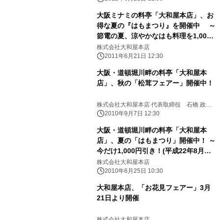
大阪ミナミの料亭「大和屋本店」、お
得な夏の『はもまつり』を開催中 ～
節電の夏、涼やかなはも料理を1,000
円引に(2011年8月31日まで)～
株式会社大和屋本店
2011年6月21日 12:30
大阪・道頓堀川畔の料亭「大和屋本
店」、秋の「松茸フェアー」開催中！
株式会社大和屋本店 代表取締役 石橋 政治
郎
2010年9月7日 12:30
大阪・道頓堀川畔の料亭「大和屋本
店」、夏の「はもまつり」開催中！ ～
今だけ1,000円引き！(平成22年8月末
まで)～
株式会社大和屋本店
2010年6月25日 10:30
大和屋本店、「お花見フェアー」3月
21日より開催
株式会社大和屋本店