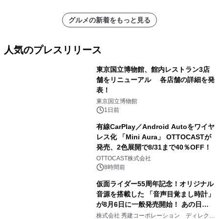
グルメの新着をもっと見る
人気のプレスリリース
東京国立博物館、館内レストラン3店
舗をリニューアル 各店舗の詳細を発
表！
1
東京国立博物館
1日前
有線CarPlay／Android Autoをワイヤ
レス化 「Mini Aura」 OTTOCASTが
発売、2色展開で8/31まで40％OFF！
2
OTTOCAST株式会社
8時間前
仮面ライダー55周年記念！オリジナル
音源を搭載した 「音声目覚まし時計」
が8月6日に一般発売開始！ あの日の
3
大興奮が今甦る
株式会社 秀建コーポレーション ディレクト