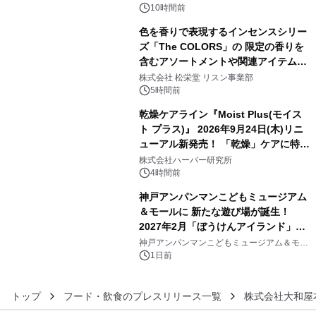
アートギャラリー
10時間前
色を香りで表現するインセンスシリー
ズ「The COLORS」の 限定の香りを
含むアソートメントや関連アイテムを
4
8月6日発売
株式会社 松栄堂 リスン事業部
5時間前
乾燥ケアライン『Moist Plus(モイス
ト プラス)』 2026年9月24日(木)リニ
ューアル新発売！ 「乾燥」ケアに特化
5
し、ライン使いで潤いに満ちた肌へ
株式会社ハーバー研究所
4時間前
神戸アンパンマンこどもミュージアム
＆モールに 新たな遊び場が誕生！
2027年2月「ぼうけんアイランド」が
6
オープン
神戸アンパンマンこどもミュージアム＆モー
ル
1日前
トップ
フード・飲食のプレスリリース一覧
株式会社大和屋