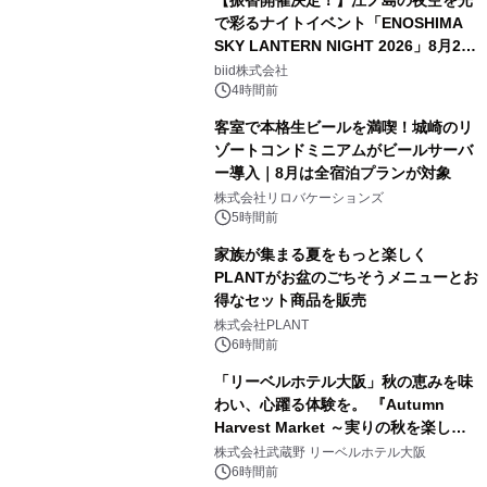
【振替開催決定！】江ノ島の夜空を光
で彩るナイトイベント「ENOSHIMA
SKY LANTERN NIGHT 2026」8月22
日(土)振替開催＆受付スタート！
biid株式会社
4時間前
客室で本格生ビールを満喫！城崎のリ
ゾートコンドミニアムがビールサーバ
ー導入｜8月は全宿泊プランが対象
株式会社リロバケーションズ
5時間前
家族が集まる夏をもっと楽しく
PLANTがお盆のごちそうメニューとお
得なセット商品を販売
株式会社PLANT
6時間前
「リーベルホテル大阪」秋の恵みを味
わい、心躍る体験を。 『Autumn
Harvest Market ～実りの秋を楽しむ
ディナー&スイーツビュッフェ～』を9
株式会社武蔵野 リーベルホテル大阪
月18日より開催！
6時間前