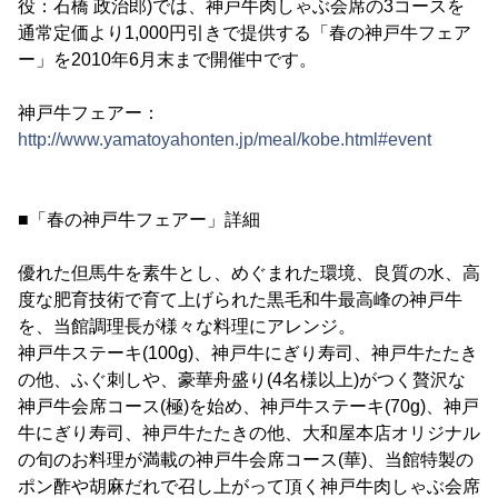
役：石橋 政治郎)では、神戸牛肉しゃぶ会席の3コースを
通常定価より1,000円引きで提供する「春の神戸牛フェア
ー」を2010年6月末まで開催中です。
神戸牛フェアー：
http://www.yamatoyahonten.jp/meal/kobe.html#event
■「春の神戸牛フェアー」詳細
優れた但馬牛を素牛とし、めぐまれた環境、良質の水、高
度な肥育技術で育て上げられた黒毛和牛最高峰の神戸牛
を、当館調理長が様々な料理にアレンジ。
神戸牛ステーキ(100g)、神戸牛にぎり寿司、神戸牛たたき
の他、ふぐ刺しや、豪華舟盛り(4名様以上)がつく贅沢な
神戸牛会席コース(極)を始め、神戸牛ステーキ(70g)、神戸
牛にぎり寿司、神戸牛たたきの他、大和屋本店オリジナル
の旬のお料理が満載の神戸牛会席コース(華)、当館特製の
ポン酢や胡麻だれで召し上がって頂く神戸牛肉しゃぶ会席