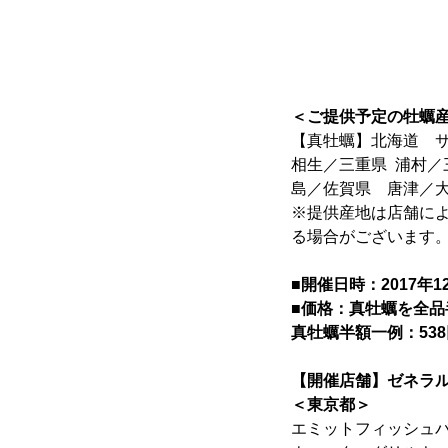
＜ご提供予定の牡蠣
【真牡蠣】北海道 
相生／三重県 浦村／
島／佐賀県 唐津／大
※提供産地は店舗に
る場合がございます
■開催日時：2017年
■価格：真牡蠣を全品
真牡蠣半額一例：538
【開催店舗】ゼネラル
＜東京都＞
エミットフィッシュバー 