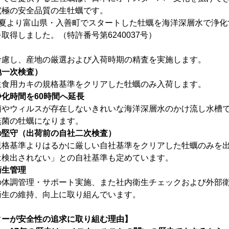
究極の安全品質の生牡蠣です。
014年夏より富山県・入善町でスタートした牡蠣を海洋深層水で浄
取得しました。（特許番号第6240037号）
考慮し、産地の厳選および入荷時期の精査を実施します。
地一次検査）
生食用カキの規格基準をクリアした牡蠣のみ入荷します。
化時間を60時間へ延長
菌やウィルスが存在しないきれいな海洋深層水のかけ流し水槽
無菌の牡蠣になります。
の堅守（出荷前の自社二次検査）
規格基準よりはるかに厳しい自社基準をクリアした牡蠣のみを
は検出されない」との自社基準も定めています。
衛生管理
の体調管理・サポート実施、また社内衛生チェックおよび外部
衛生の維持、向上に取り組んでいます。
ターが安全性の追求に取り組む理由】