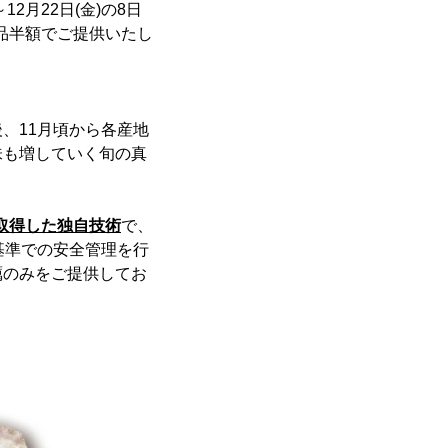
月22日(金)の8日
全品半額でご提供いたし
、11月頃から各産地
味も増していく旬の真
を取得した独自技術
で、
基準での安全管理を行
蠣のみをご提供してお