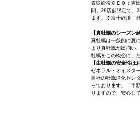
表取締役ＣＥＯ：吉田
間、28店舗限定で、
ます。※富士経済「外
【真牡蠣のシーズン
真牡蠣は一般的に夏
より真牡蠣が出揃い
牡蠣をこの機会に、
【生牡蠣の安全性は
ゼネラル・オイスタ
自社の牡蠣浄化セン
っております。「半
りますので、安心し