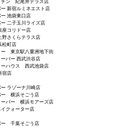
ッチン 紀尾井テラス店
ー 新宿ルミネエスト店
ー 池袋東口店
ー 二子玉川ライズ店
銀座コリドー店
上野さくらテラス店
浜松町店
ター 東京駅八重洲地下街
ーバー 西武渋谷店
ターハウス 西武池袋店
新宿店
ー ラゾーナ川崎店
バー 横浜そごう店
ターバー 横浜モアーズ店
ベイクォーター店
バー 千葉そごう店