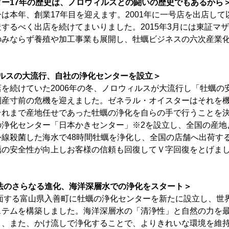
ー17年の歴史は、ノロウィルスとの闘いの歴史でもあるから
は本年、創業17年目を迎えます。2001年に一号店を出店し
するべく出店を続けてまいりました。2015年3月には東証マ
のみならず養殖や加工事業も展開し、牡蠣ビジネスの六次産業
ウィルスの大流行、自社の浄化センターを設立＞
を続けていた2006年の冬、ノロウィルスが大流行し「牡蠣の
倒産寸前の危機を迎えました。ゼネラル・オイスターはそれを
れまで産地任せであった牡蠣の浄化を自らの手で行うことを決め
の浄化センター「日本かきセンター」※2を設立し、全国の産地
外線殺菌した海水で48時間牡蠣を浄化し、全国の店舗へ出荷す
の安全性が向上しお客様の信頼も回復してＶ字回復をとげました
方法のさらなる進化、海洋深層水での浄化をスタート＞
に面する富山県入善町に牡蠣の浄化センターを新たに設立し、世
ステムを構築しました。海洋深層水の「清浄性」と自然の力を
り、また、かけ流しで浄化することで、よりきれいな環境を維