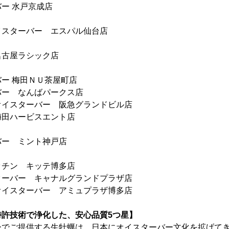
ー 水戸京成店
イスターバー エスパル仙台店
名古屋ラシック店
ー 梅田ＮＵ茶屋町店
バー なんばパークス店
オイスターバー 阪急グランドビル店
梅田ハービスエント店
バー ミント神戸店
ッチン キッテ博多店
ターバー キャナルグランドプラザ店
オイスターバー アミュプラザ博多店
特許技術で浄化した、安心品質5つ星】
ーでご提供する生牡蠣は、日本にオイスターバー文化を拡げてき