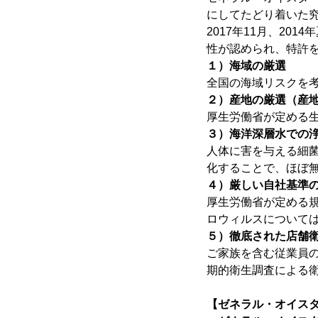
にしてたどり着いた
2017年11月、2
性が認められ、特許を
１）海域の厳選
全国の海域リスクを
２）産地の厳選（産
厚生労働省が定める
３）海洋深層水での浄
人体に害を与える細
化することで、ほぼ
４）厳しい自社基準
厚生労働省が定める
ロウィルスについて
５）徹底された店舗
ご家族を含む従業員
期的衛生調査による
【ゼネラル・オイス