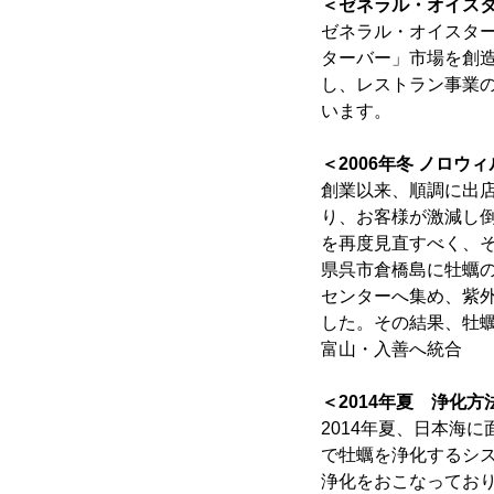
＜ゼネラル・オイスタ
ゼネラル・オイスター
ターバー」市場を創造
し、レストラン事業
います。
＜2006年冬 ノロ
創業以来、順調に出店
り、お客様が激減し
を再度見直すべく、そ
県呉市倉橋島に牡蠣
センターへ集め、紫
した。その結果、牡蠣
富山・入善へ統合
＜2014年夏 浄化
2014年夏、日本海
で牡蠣を浄化するシ
浄化をおこなってお