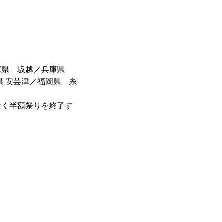
庫県 坂越／兵庫県
県 安芸津／福岡県 糸
なく半額祭りを終了す