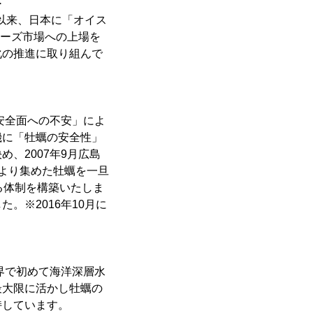
＞
て以来、日本に「オイス
ザーズ市場への上場を
化の推進に取り組んで
安全面への不安」によ
機に「牡蠣の安全性」
、2007年9月広島
より集めた牡蠣を一旦
る体制を構築いたしま
。※2016年10月に
界で初めて海洋深層水
最大限に活かし牡蠣の
持しています。