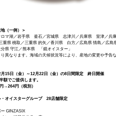
産地（一例）＞
サロマ湖／岩手県 釜石／宮城県 志津川／兵庫県 室津／兵
三重県 桃取／三重県 的矢／香川県 白方／広島県 情島／広島
分県 守江／熊本県 「鏡オイスター」
より異なります。海域の天候状況等により、産地の変更や予告
。
12月15日（金）～12月22日（金）の8日間限定 終日開催
半額でご提供します。
円→264円（税別）
・オイスターグループ 28店舗限定
GINZASIX