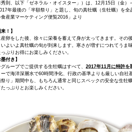
秀則、以下「ゼネラル・オイスター」）は、12月15日（金）～12
2017年最後の「半額祭り」と題し、旬の真牡蠣（生牡蠣）を
食産業マーケティング便覧2016」より
到来！】
に産卵をした後、徐々に栄養を蓄えて身が太ってきます。その後
、いよいよ真牡蠣の旬が到来します。寒さが増すにつれてうま
たっぷりお得にお楽しみください。
お墨付き】
ーグループでご提供する生牡蠣はすべて、
2017年11月に特許
ターで海洋深層水で60時間浄化、行政の基準よりも厳しい自社
額祭り」期間中も、もちろん通常と同じスペックの安全な生牡
てたっぷりとお楽しみください。