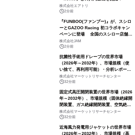
株式会社エアトリ
2分前
『FUNBOO(ファンブー)』が、スシロ
ーとGAZOO Racing 初コラボキャン
ペーンに登場 全国のスシロー店舗で
GR 4車種の FUNBOO(ミニカー)付き
株式会社JAM
メニューが展開されます
2分前
抗菌性手術用ドレープの世界市場
（2026年～2032年）、市場規模（使
い捨て、再利用可能）・分析レポート
を発表
株式会社マーケットリサーチセンター
32分前
固定式高圧開閉装置の世界市場（2026
年～2032年）、市場規模（固体絶縁開
閉装置、ガス絶縁開閉装置、空気絶縁
開閉装置）・分析レポートを発表
株式会社マーケットリサーチセンター
32分前
近海風力発電用ジャケットの世界市場
（2026年～2032年）、市場規模（高