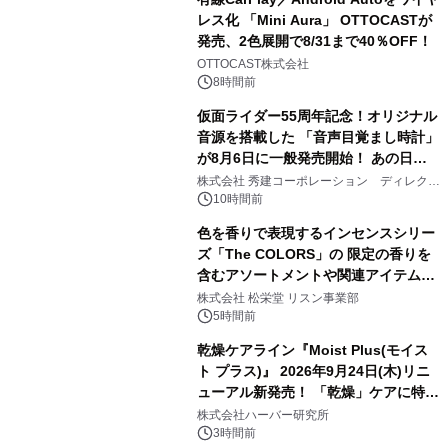
レス化 「Mini Aura」 OTTOCASTが
発売、2色展開で8/31まで40％OFF！
2
OTTOCAST株式会社
8時間前
仮面ライダー55周年記念！オリジナル
音源を搭載した 「音声目覚まし時計」
が8月6日に一般発売開始！ あの日の
3
大興奮が今甦る
株式会社 秀建コーポレーション ディレクト
アートギャラリー
10時間前
色を香りで表現するインセンスシリー
ズ「The COLORS」の 限定の香りを
含むアソートメントや関連アイテムを
4
8月6日発売
株式会社 松栄堂 リスン事業部
5時間前
乾燥ケアライン『Moist Plus(モイス
ト プラス)』 2026年9月24日(木)リニ
ューアル新発売！ 「乾燥」ケアに特化
5
し、ライン使いで潤いに満ちた肌へ
株式会社ハーバー研究所
3時間前