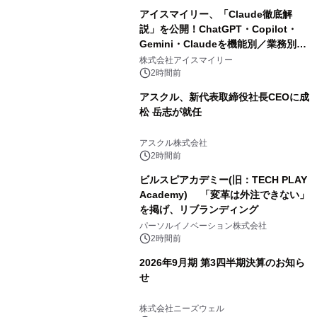
アイスマイリー、「Claude徹底解
説」を公開！ChatGPT・Copilot・
Gemini・Claudeを機能別／業務別に
比較―自社に合う生成AIの選び方がわ
株式会社アイスマイリー
かる実践ガイド
2時間前
アスクル、新代表取締役社長CEOに成
松 岳志が就任
アスクル株式会社
2時間前
ビルスピアカデミー(旧：TECH PLAY
Academy) 「変革は外注できない」
を掲げ、リブランディング
パーソルイノベーション株式会社
2時間前
2026年9月期 第3四半期決算のお知ら
せ
株式会社ニーズウェル