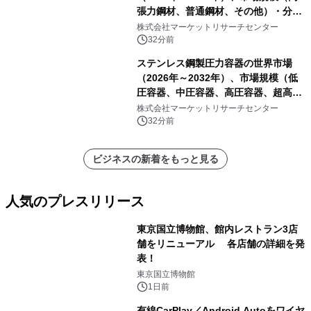
張力鋼材、普通鋼材、その他）・分析
レポートを発表
株式会社マーケットリサーチセンター
32分前
ステンレス鋼製圧力容器の世界市場
（2026年～2032年）、市場規模（低
圧容器、中圧容器、高圧容器、超高圧
容器）・分析レポートを発表
株式会社マーケットリサーチセンター
32分前
ビジネスの新着をもっと見る
人気のプレスリリース
東京国立博物館、館内レストラン3店
舗をリニューアル 各店舗の詳細を発
表！
1
東京国立博物館
1日前
有線CarPlay／Android Autoをワイヤ