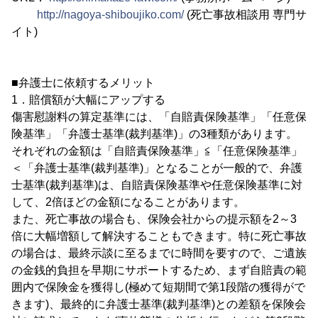
http://nagoya-shiboujiko.com/
(死亡事故相談用 専門サ
イト)
■弁護士に依頼するメリット
1．賠償額が大幅にアップする
傷害慰謝料の算定基準には、「自賠責保険基準」「任意保
険基準」「弁護士基準(裁判基準)」の3種類があります。
それぞれの金額は「自賠責保険基準」≦「任意保険基準」
＜「弁護士基準(裁判基準)」となることが一般的で、弁護
士基準(裁判基準)は、自賠責保険基準や任意保険基準に対
して、2倍ほどの金額になることがあります。
また、死亡事故の場合も、保険会社からの提示額を2～3
倍に大幅増額して解決することもできます。特に死亡事故
の場合は、最終示談に至るまでに時間を要すので、ご遺族
の金銭的負担を早期にサポートするため、まず自賠責の範
囲内で保険金を獲得し(極めて短期間で第1段階の獲得がで
きます)、最終的に弁護士基準(裁判基準)との差額を保険会