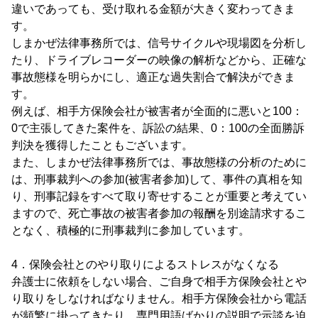
違いであっても、受け取れる金額が大きく変わってきま
す。
しまかぜ法律事務所では、信号サイクルや現場図を分析し
たり、ドライブレコーダーの映像の解析などから、正確な
事故態様を明らかにし、適正な過失割合で解決ができま
す。
例えば、相手方保険会社が被害者が全面的に悪いと100：
0で主張してきた案件を、訴訟の結果、0：100の全面勝訴
判決を獲得したこともございます。
また、しまかぜ法律事務所では、事故態様の分析のために
は、刑事裁判への参加(被害者参加)して、事件の真相を知
り、刑事記録をすべて取り寄せすることが重要と考えてい
ますので、死亡事故の被害者参加の報酬を別途請求するこ
となく、積極的に刑事裁判に参加しています。
4．保険会社とのやり取りによるストレスがなくなる
弁護士に依頼をしない場合、ご自身で相手方保険会社とや
り取りをしなければなりません。相手方保険会社から電話
が頻繁に掛ってきたり、専門用語ばかりの説明で示談を迫