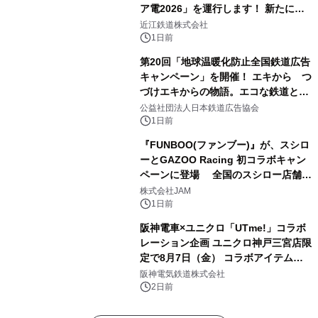
ア電2026」を運行します！ 新たに
「長濱浪漫ビール」が参加！キリン一
近江鉄道株式会社
番搾り飲み放題が復活！
1日前
第20回「地球温暖化防止全国鉄道広告
キャンペーン」を開催！ エキから つ
づけエキからの物語。エコな鉄道とと
もに。
公益社団法人日本鉄道広告協会
1日前
『FUNBOO(ファンブー)』が、スシロ
ーとGAZOO Racing 初コラボキャン
ペーンに登場 全国のスシロー店舗で
GR 4車種の FUNBOO(ミニカー)付き
株式会社JAM
メニューが展開されます
1日前
阪神電車×ユニクロ「UTme!」コラボ
レーション企画 ユニクロ神戸三宮店限
定で8月7日（金） コラボアイテムが
発売決定！
阪神電気鉄道株式会社
2日前