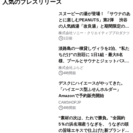
人気のプレスリリース
スヌーピーの湯が登場！ 「サウナのあ
とに楽しむPEANUTS」第2弾 渋谷
の人気銭湯「改良湯」と期間限定のコ
1
ラボレーション サウナイキタイコラ
株式会社ソニー・クリエイティブプロダクツ
ボグッズも発売決定！
1日前
淡路島の一棟貸しヴィラを2泊、"私た
ちだけ"の別荘に 1日1組・最大8名
様、プールとサウナとジェットバス付
2
きで Villa Mon Temps AWAJIの連泊
株式会社ぷらど
素泊りプラン
4時間前
デスクにハイエースがやってきた。
「ハイエース型ふせんホルダー」
Amazonで予約販売開始
3
CAMSHOP.JP
4時間前
“素材の次は、たれで勝負。”全国約
5％の浜名湖産うなぎを、 うなぎの頭
の旨味エキスで仕上げた新ブランド