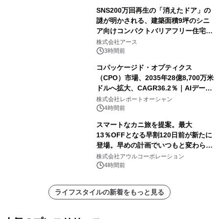
SNS200万回再生の「消えたドア」の
謎が明かされる、建築面積9坪のシニ
ア向けコンパクトバリアフリー住宅が
誕生
株式会社アース
3時間前
コパッケージド・オプティクス
（CPO）市場、2035年28億8,700万米
ドルへ拡大、CAGR36.2％｜AIデータ
センター・高速光通信需要が成長を加
株式会社レポートオーシャン
速
4時間前
スマートなカニ旅を提案。最大
13％OFFとなる早割120日前が新たに
登場。早めの計画でいつもと変わらぬ
大人の冬旅を。ー夕日ヶ浦温泉「佳松
株式会社アウルコーポレーション
苑 別邸ふうか」ー
4時間前
ライフスタイルの新着をもっと見る