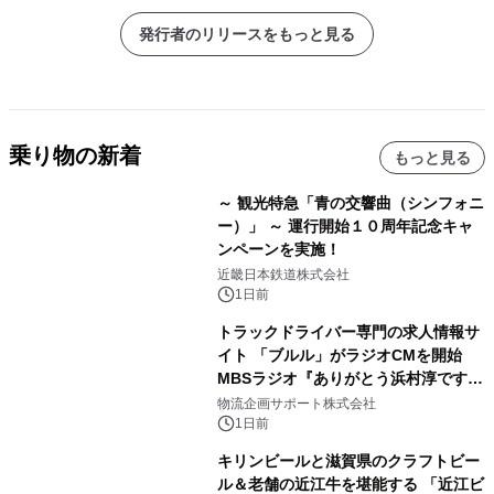
発行者のリリースをもっと見る
乗り物の新着
もっと見る
～ 観光特急「青の交響曲（シンフォニ
ー）」 ～ 運行開始１０周年記念キャ
ンペーンを実施！
近畿日本鉄道株式会社
1日前
トラックドライバー専門の求人情報サ
イト 「ブルル」がラジオCMを開始
MBSラジオ『ありがとう浜村淳です』
にて8月1日(土)より
物流企画サポート株式会社
1日前
キリンビールと滋賀県のクラフトビー
ル＆老舗の近江牛を堪能する 「近江ビ