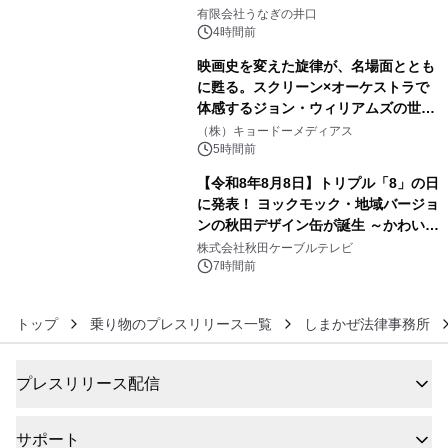
4
「井口の誉」誕生
有限会社うなぎの井口
4時間前
映画史を変えた旋律が、名場面ととも
に甦る。スクリーン×オーケストラで
体感するジョン・ウィリアムズの世
5
界。ジョン・ウィリアムズ：シネマ・
（株）キョードーメディアス
スペクタキュラー・コンサート 開催決
5時間前
定！
【令和8年8月8日】トリプル「8」の日
に発表！ ヨックモック・地域バージョ
ンの秋田デザイン缶が誕生 ～かわいい
6
秋田犬の子犬と秋田の四季と名所を巡
株式会社秋田ケーブルテレビ
るパッケージ～ 9月1日(火)秋田県内で
7時間前
販売開始
トップ
乗り物のプレスリリース一覧
しまかぜ法律事務所
プレスリリース配信
サポート