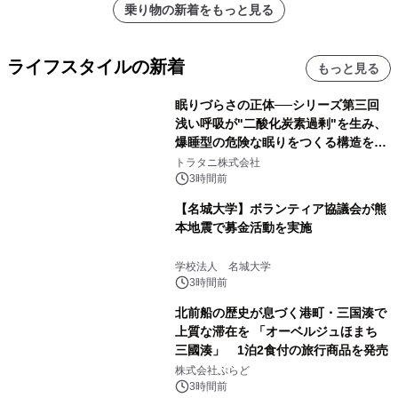
乗り物の新着をもっと見る
ライフスタイルの新着
もっと見る
眠りづらさの正体──シリーズ第三回
浅い呼吸が"二酸化炭素過剰"を生み、
爆睡型の危険な眠りをつくる構造を解
説
トラタニ株式会社
3時間前
【名城大学】ボランティア協議会が熊
本地震で募金活動を実施
学校法人 名城大学
3時間前
北前船の歴史が息づく港町・三国湊で
上質な滞在を 「オーベルジュほまち
三國湊」 1泊2食付の旅行商品を発売
株式会社ぷらど
3時間前