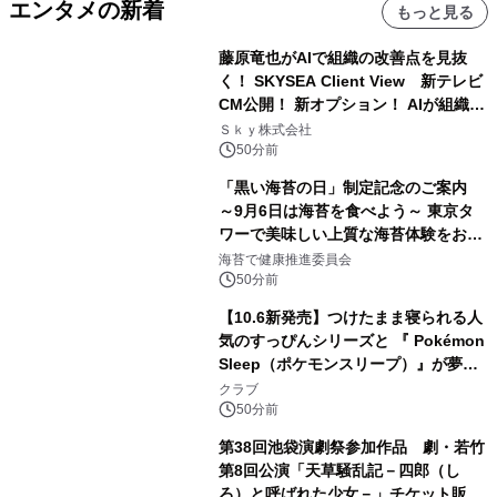
エンタメの新着
もっと見る
藤原竜也がAIで組織の改善点を見抜
く！ SKYSEA Client View 新テレビ
CM公開！ 新オプション！ AIが組織の
業務実態を分析し労務改善を支援。 藤
Ｓｋｙ株式会社
原竜也メイキング動画公開 「もしAIが
50分前
自分を分析したら、すぐ休めと言われ
「黒い海苔の日」制定記念のご案内
る自信がある」「昨年の夏はカブトム
～9月6日は海苔を食べよう～ 東京タ
シを捕まえたり、虫と戦ったり…」
ワーで美味しい上質な海苔体験をお届
けします！
海苔で健康推進委員会
50分前
【10.6新発売】つけたまま寝られる人
気のすっぴんシリーズと 『 Pokémon
Sleep（ポケモンスリープ）』が夢の
コラボレーション！
クラブ
50分前
第38回池袋演劇祭参加作品 劇・若竹
第8回公演「天草騒乱記－四郎（し
ろ）と呼ばれた少女－」チケット販売