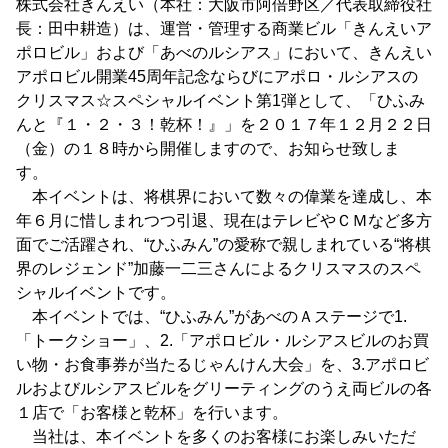
株式会社きんえい（本社：大阪市阿倍野区／代表取締役社
長：田中耕造）は、運営・管理する商業ビル「きんえいア
ポロビル」および「あべのルシアス」において、きんえい
アポロビル開業45周年記念ならびにアポロ・ルシアスの
クリスマス☆スペシャルイベント第1弾として、「ひふみ
んと『１・２・３！乾杯！』」を２０１７年１２月２２日
（金）の１８時から開催しますので、お知らせ致しま
す。
本イベントは、将棋界において数々の偉業を達成し、本
年６月に惜しまれつつ引退、現在はテレビやＣＭなど多方
面でご活躍され、“ひふみん”の愛称で親しまれている“将棋
界のレジェンド”加藤一二三さんによるクリスマスのスペ
シャルイベントです。
本イベントでは、“ひふみん”があべのＡステージで1.
「トークショー」、2.「アポロビル・ルシアスビルのお買
い物・お食事券が当たるじゃんけん大会」を、3.アポロビ
ルおよびルシアスビルをグリーティングのうえ両ビルの各
１店で「お客様と乾杯」を行います。
当社は、本イベントを多くのお客様にお楽しみいただ