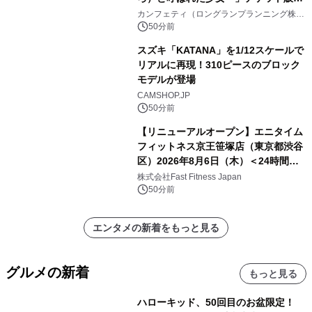
開始
カンフェティ（ロングランプランニング株式
会社）
50分前
スズキ「KATANA」を1/12スケールで
リアルに再現！310ピースのブロック
モデルが登場
CAMSHOP.JP
50分前
【リニューアルオープン】エニタイム
フィットネス京王笹塚店（東京都渋谷
区）2026年8月6日（木）＜24時間年
中無休のフィットネスジム＞
株式会社Fast Fitness Japan
50分前
エンタメの新着をもっと見る
グルメの新着
もっと見る
ハローキッド、50回目のお盆限定！