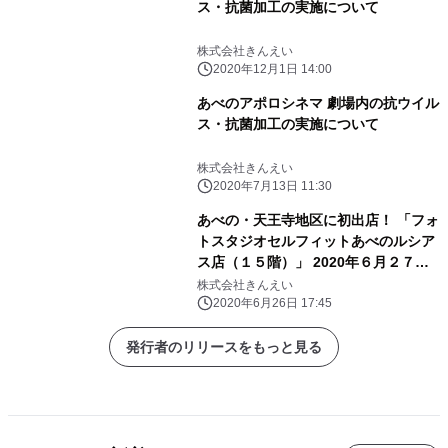
ス・抗菌加工の実施について
株式会社きんえい
2020年12月1日 14:00
あべのアポロシネマ 劇場内の抗ウイル
ス・抗菌加工の実施について
株式会社きんえい
2020年7月13日 11:30
あべの・天王寺地区に初出店！ 「フォ
トスタジオセルフィットあべのルシア
ス店（１５階）」 2020年６月２７日
（土） １０時グランドオープン
株式会社きんえい
2020年6月26日 17:45
発行者のリリースをもっと見る