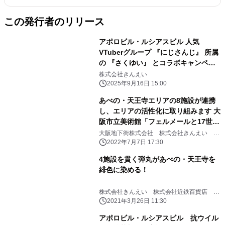
この発行者のリリース
アポロビル・ルシアスビル 人気
VTuberグループ 『にじさんじ』 所属
の 『さくゆい』 とコラボキャンペー
ン開催！
株式会社きんえい
2025年9月16日 15:00
あべの・天王寺エリアの8施設が連携
し、エリアの活性化に取り組みます 大
阪市立美術館「フェルメールと17世紀
オランダ絵画展」開催記念 スタンプラ
大阪地下街株式会社 株式会社きんえい 株
式会社近鉄百貨店 株式会社近鉄・都ホテル
リーを初開催
2022年7月7日 17:30
ズ 近鉄不動産株式会社 JR西日本ＳＣ開発
株式会社 東急不動産SCマネジメント株式
4施設を貫く弾丸があべの・天王寺を
会社 (50 音順）
緋色に染める！
株式会社きんえい 株式会社近鉄百貨店 東
宝株式会社 JR西日本 SC 開発株式会社 東
2021年3月26日 11:30
急不動産SC マネジメント株式会社
アポロビル・ルシアスビル 抗ウイル