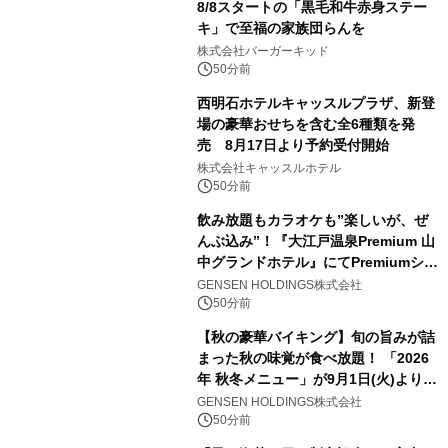
8/8スタートの「黒毛和牛赤身ステー
キ」で至福の家族団らんを
株式会社バーガーキッド
50分前
西明石ホテルキャッスルプラザ、新登
場の豪華おせちを含む全6種類を発
売 8月17日より予約受付開始
株式会社キャッスルホテル
50分前
飲み放題もカラオケも”楽しいが、ぜ
んぶ込み”！『大江戸温泉Premium 山
中グランドホテル』にてPremiumシリ
ーズ初のオールインクルーシブ導入
GENSEN HOLDINGS株式会社
50分前
【秋の豪華バイキング】旬の旨みが詰
まった秋の味覚が食べ放題！ 「2026
年 秋冬メニュー」が9月1日(火)より提
供スタート
GENSEN HOLDINGS株式会社
50分前