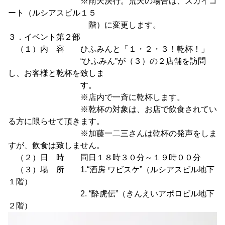
※雨天決行。荒天の場合は、スカイコ
ート（ルシアスビル１５
階）に変更します。
３．イベント第２部
（１）内 容 ひふみんと「１・２・３！乾杯！」
“ひふみん”が（３）の２店舗を訪問
し、お客様と乾杯を致しま
す。
※店内で一斉に乾杯します。
※乾杯の対象は、お店で飲食されてい
る方に限らせて頂きます。
※加藤一二三さんは乾杯の発声をしま
すが、飲食は致しません。
（２）日 時 同日１８時３０分～１９時００分
（３）場 所 1.“酒房 ワビスケ”（ルシアスビル地下
１階）
2. “酔虎伝”（きんえいアポロビル地下
２階）