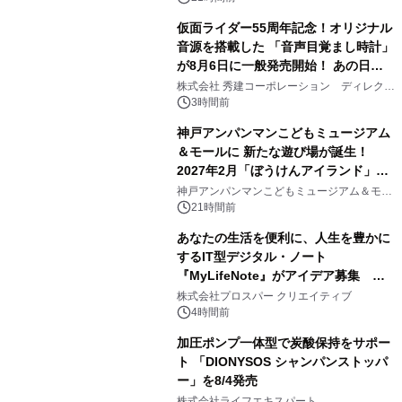
仮面ライダー55周年記念！オリジナル
音源を搭載した 「音声目覚まし時計」
が8月6日に一般発売開始！ あの日の
2
大興奮が今甦る
株式会社 秀建コーポレーション ディレクト
アートギャラリー
3時間前
神戸アンパンマンこどもミュージアム
＆モールに 新たな遊び場が誕生！
2027年2月「ぼうけんアイランド」が
3
オープン
神戸アンパンマンこどもミュージアム＆モー
ル
21時間前
あなたの生活を便利に、人生を豊かに
するIT型デジタル・ノート
『MyLifeNote』がアイデア募集 優
4
秀賞100名に1年間無償試用
株式会社プロスパー クリエイティブ
4時間前
加圧ポンプ一体型で炭酸保持をサポー
ト 「DIONYSOS シャンパンストッパ
ー」を8/4発売
5
株式会社ライフエキスパート