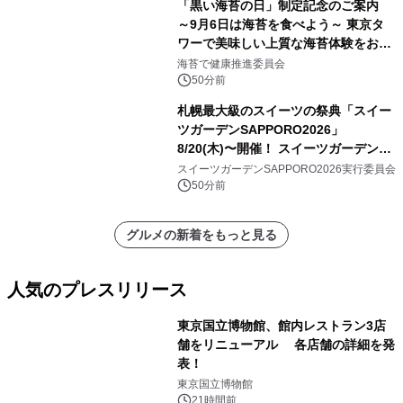
「黒い海苔の日」制定記念のご案内
～9月6日は海苔を食べよう～ 東京タ
ワーで美味しい上質な海苔体験をお届
けします！
海苔で健康推進委員会
50分前
札幌最大級のスイーツの祭典「スイー
ツガーデンSAPPORO2026」
8/20(木)〜開催！ スイーツガーデン史
上最多50種のコラボケーキが集結／前
スイーツガーデンSAPPORO2026実行委員会
日8/19(水)メディア試食会も初開催
50分前
グルメの新着をもっと見る
人気のプレスリリース
東京国立博物館、館内レストラン3店
舗をリニューアル 各店舗の詳細を発
表！
1
東京国立博物館
21時間前