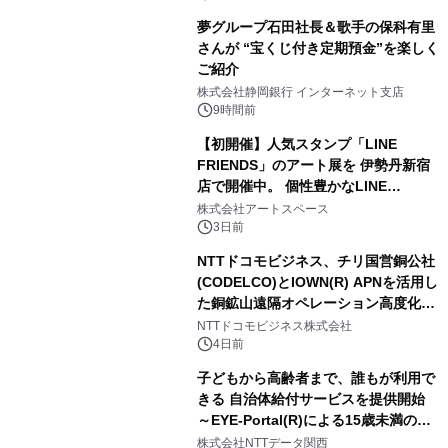
夢グループ石田社長＆歌手の保科有里
さんが “宝くじ付き定期預金”を楽しく
ご紹介
株式会社静岡銀行 インターネット支店
9時間前
【初開催】人気スタンプ「LINE
FRIENDS」のアート展を 伊勢丹新宿
店で開催中。 個性豊かなLINE
FRIENDSの仲間たちが インテリアア
株式会社アートスペース
ートとして新たな魅力を発信。
3日前
NTTドコモビジネス、チリ国営銅公社
(CODELCO)とIOWN(R) APNを活用し
た銅鉱山遠隔オペレーション高度化に
向けた調査・実証を開始
NTTドコモビジネス株式会社
4日前
子どもから高齢者まで、誰もが利用で
きる 自治体給付サービスを提供開始
～EYE-Portal(R)による15歳未満の本
人認証と デジタルデバイド対策で実現
株式会社NTTデータ関西