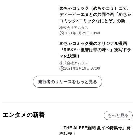
めちゃコミック（めちゃコミ）にて、
ディーピーエヌとの共同企画「めちゃ
コミック×コミックなにとぞ」の新作
が独占先行配信スタート！
株式会社アムタス
2021年2月25日 10:40
めちゃコミック発のオリジナル漫画
『RISKY～復讐は罪の味～』実写ドラ
マ化決定!!
株式会社アムタス
2021年2月19日 07:00
発行者のリリースをもっと見る
エンタメの新着
もっと見る
「THE ALFEE新聞 夏イベ特集号」発
売決定！