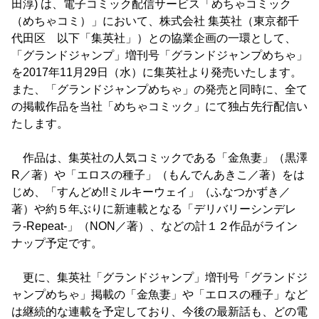
田淳) は、電子コミック配信サービス「めちゃコミック
（めちゃコミ）」において、株式会社 集英社（東京都千
代田区 以下「集英社」）との協業企画の一環として、
「グランドジャンプ」増刊号「グランドジャンプめちゃ」
を2017年11月29日（水）に集英社より発売いたします。
また、「グランドジャンプめちゃ」の発売と同時に、全て
の掲載作品を当社「めちゃコミック」にて独占先行配信い
たします。
作品は、集英社の人気コミックである「金魚妻」（黒澤
R／著）や「エロスの種子」（もんでんあきこ／著）をは
じめ、「すんどめ!!ミルキーウェイ」（ふなつかずき／
著）や約５年ぶりに新連載となる「デリバリーシンデレ
ラ-Repeat-」（NON／著）、などの計１２作品がライン
ナップ予定です。
更に、集英社「グランドジャンプ」増刊号「グランドジ
ャンプめちゃ」掲載の「金魚妻」や「エロスの種子」など
は継続的な連載を予定しており、今後の最新話も、どの電