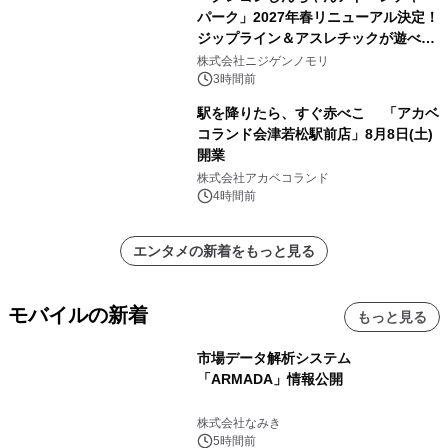
パーク」2027年春リニューアル決定！
ジップライン＆アスレチックが遊べる
のは今年が最後！ 「ラスト！ドキがム
株式会社ニジゲンノモリ
ネムネ～大作戦！」始動
3時間前
駅を降りたら、すぐ赤べこ 「アカベ
コランド会津若松駅前店」8月8日(土)
開業
株式会社アカベコランド
4時間前
エンタメの新着をもっと見る
モバイルの新着
もっと見る
市場データ解析システム
「ARMADA」情報公開
株式会社なみき
5時間前