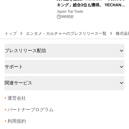
キング」総合3位も獲得。 YECHAN音
6
浴シンギングボウル第2弾の大型サイ
Japan Top Trade
ズ（XL・2XL・3XL）を先行販売中
9時間前
トップ
エンタメ・カルチャーのプレスリリース一覧
株式会
プレスリリース配信
サポート
関連サービス
•
運営会社
•
パートナープログラム
•
利用規約