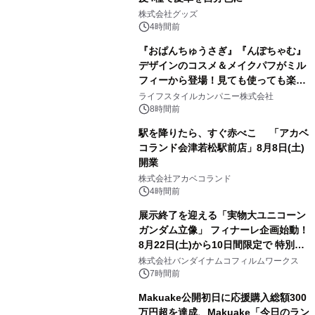
2
株式会社グッズ
4時間前
『おぱんちゅうさぎ』『んぽちゃむ』
デザインのコスメ＆メイクパフがミル
フィーから登場！見ても使っても楽し
3
い、ポップでキュートなコレクショ
ライフスタイルカンパニー株式会社
ン。
8時間前
駅を降りたら、すぐ赤べこ 「アカベ
コランド会津若松駅前店」8月8日(土)
開業
4
株式会社アカベコランド
4時間前
展示終了を迎える「実物大ユニコーン
ガンダム立像」 フィナーレ企画始動！
8月22日(土)から10日間限定で 特別映
5
像『UNICORN GUNDAM Statue ―
株式会社バンダイナムコフィルムワークス
BEYOND POSSIBILITY ―』を上映！
7時間前
Makuake公開初日に応援購入総額300
万円超を達成、Makuake「今日のラン