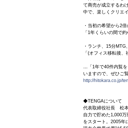
て商売が成立するわ
中で、楽しくクリエ
・当初の希望から2倍
「1年くらいの間で約
・ランチ、15分MT
「(オフィス移転後、
…「1年で40件内覧
いますので、ぜひご
http://hitokara.co.jp/t
◆TENGAについて
代表取締役社長 松本
自力で貯めた1,00
をスタート。2005