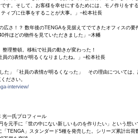
けです。そして、お客様を幸せにするためには、モノ作りをす
イティブに仕事をすることが大事。」−松本社長
の広さ！？ 数年後のTENGAを見据えてでてきたオフィスの要
40件ほどの物件を見ていただきました」−木幡
G、整理整頓。移転で社員の動きが変わった！
社員の)表情が明るくなりましたね。」−松本社長
をした」「社員の表情が明るくなった」 その理由については
覧ください。
enga-interview/
 光一氏プロフィール
0万円を元手に「世の中にない新しいものを作りたい」という想いで
年に「TENGA」スタンダード5種を発売した。シリーズ累計出荷