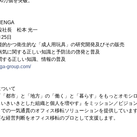
00万個を突破。
ENGA
役社長 松本 光一
25日
能的かつ衛生的な「成人用玩具」の研究開発及びその販売
する正しい知識と予防法の啓発と普及
正しい知識、情報の普及
enga-group.com/
について
『「都市」と「地方」の「働く」と「暮らす」をもっとオモシ
らいきいきとした組織と個人を増やす』をミッション／ビジョ
までの一気通貫のオフィス移転ソリューションを提供していま
要な経営判断をオフィス移転のプロとして支援します。