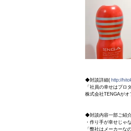
◆対談詳細(
http://hit
「社員の幸せはプロ
株式会社TENGAが
◆対談内容一部ご紹
・作り手が幸せじゃ
「弊社はメーカーな