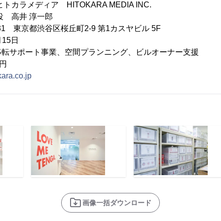
カラメディア HITOKARA MEDIA INC.
役 高井 淳一郎
031 東京都渋谷区桜丘町2-9 第1カスヤビル 5F
15日
移転サポート事業、空間プランニング、ビルオーナー支援
0円
okara.co.jp
画像一括ダウンロード