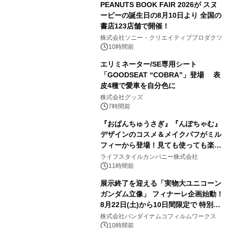
PEANUTS BOOK FAIR 2026が スヌ
ーピーの誕生日の8月10日より 全国の
書店123店舗で開催！
1
株式会社ソニー・クリエイティブプロダクツ
10時間前
エリミネーター/SE専用シート
「GOODSEAT “COBRA”」登場 表
皮4種で愛車を自分色に
2
株式会社グッズ
7時間前
『おぱんちゅうさぎ』『んぽちゃむ』
デザインのコスメ＆メイクパフがミル
フィーから登場！見ても使っても楽し
3
い、ポップでキュートなコレクショ
ライフスタイルカンパニー株式会社
ン。
11時間前
展示終了を迎える「実物大ユニコーン
ガンダム立像」 フィナーレ企画始動！
8月22日(土)から10日間限定で 特別映
4
像『UNICORN GUNDAM Statue ―
株式会社バンダイナムコフィルムワークス
BEYOND POSSIBILITY ―』を上映！
10時間前