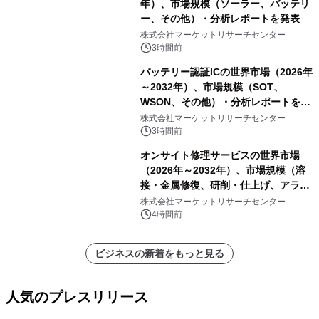
年）、市場規模（ソーラー、バッテリ
ー、その他）・分析レポートを発表
株式会社マーケットリサーチセンター
3時間前
バッテリー認証ICの世界市場（2026年
～2032年）、市場規模（SOT、
WSON、その他）・分析レポートを発
表
株式会社マーケットリサーチセンター
3時間前
オンサイト修理サービスの世界市場
（2026年～2032年）、市場規模（溶
接・金属修復、研削・仕上げ、アライ
メント、その他）・分析レポートを発
株式会社マーケットリサーチセンター
表
4時間前
ビジネスの新着をもっと見る
人気のプレスリリース