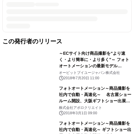
この発行者のリリース
～ECサイト向け商品撮影を“より速
く・より簡単に・より多く”～ フォト
オートメーションの最新モデル
「ALPHA シリーズ」が 「SPORTEC
オービットブイユージャパン株式会社
2018」に初出展
2018年7月20日 11:00
フォトオートメーション～商品撮影を
社内で自動・高速化～ 名古屋ショー
ルーム開設、大阪ギフトショー出展を
発表
株式会社アポロクリエイト
2018年3月1日 09:00
フォトオートメーション～商品撮影を
社内で自動・高速化～ ギフトショー出