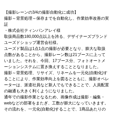
【撮影レーンの3/4の撮影自動化に成功】
撮影～背景処理～保存までを自動化し、作業効率改善の実
証
・株式会社ティンパンアレイ様
取扱商品数180,000点以上を誇る、デザイナーズブランド
ユーズドショップ運営会社様。
ユーズド製品は1点1点の撮影が必要となり、膨大な取扱
点数があることから、撮影レーン数は21ブースに上って
いました。それを、今回、17ブース分、フォトオートメ
ーションシステムに置き換えすることとなりました。
撮影～背景処理、リサイズ、リネームを一元化(自動化)す
ることにより、作業効率向上を図るとともに、撮影オペレ
ーターは、派遣社員など新人でもできることで、人員配置
の融通も大きく利くようになりました。
通年での撮影作業となるため、画像作成は撮影・編集・
webなどの部署をまたぎ、工数が膨大になっていきます。
その流れを、一元化(自動化)することで、1商品あたりの