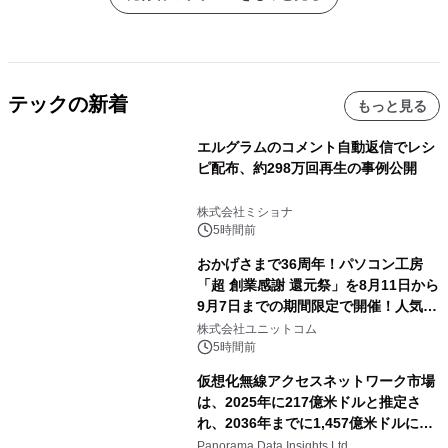
テックの新着
もっと見る
エルグラムのコメント自動返信でレシ
ピ配布、約298万回再生の事例公開
株式会社ミショナ
5時間前
おかげさまで36周年！パソコン工房
「超 創業感謝 還元祭」を8月11日から
9月7日までの期間限定で開催！人気の
ゲーミングPCや高性能ノートPCなど
株式会社ユニットコム
対象iiyama PCのご購入で最大3万円分
5時間前
相当を還元
仮想化無線アクセスネットワーク市場
は、2025年に217億米ドルと推定さ
れ、2036年までに1,457億米ドルに達
すると予測されており、予測期間
Panorama Data Insights Ltd.