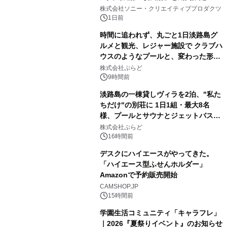
1
ラボレーション サウナイキタイコラ
株式会社ソニー・クリエイティブプロダクツ
ボグッズも発売決定！
1日前
時間に追われず、丸ごと1日淡路島グ
ルメと観光、レジャー施設で クラブハ
ウスのようなプールと、変わった形の
2
サウナも 「THE BOXY AWAJI」のお
株式会社ぷらど
得な素泊まり連泊プランで
9時間前
淡路島の一棟貸しヴィラを2泊、"私た
ちだけ"の別荘に 1日1組・最大8名
様、プールとサウナとジェットバス付
3
きで Villa Mon Temps AWAJIの連泊
株式会社ぷらど
素泊りプラン
16時間前
デスクにハイエースがやってきた。
「ハイエース型ふせんホルダー」
Amazonで予約販売開始
4
CAMSHOP.JP
15時間前
学園生活コミュニティ「キャラフレ」
｜2026『夏祭りイベント』のお知らせ