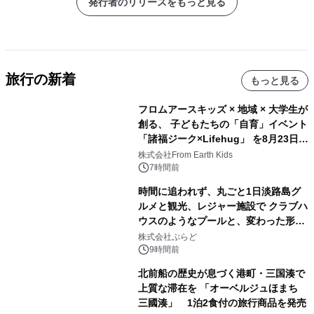
発行者のリリースをもっと見る
旅行の新着
もっと見る
フロムアースキッズ × 地域 × 大学生が
創る、 子どもたちの「自育」イベント
「諸福ジーク×Lifehug」 を8月23日
(日)開催
株式会社From Earth Kids
7時間前
時間に追われず、丸ごと1日淡路島グ
ルメと観光、レジャー施設で クラブハ
ウスのようなプールと、変わった形の
サウナも 「THE BOXY AWAJI」のお
株式会社ぷらど
得な素泊まり連泊プランで
9時間前
北前船の歴史が息づく港町・三国湊で
上質な滞在を 「オーベルジュほまち
三國湊」 1泊2食付の旅行商品を発売