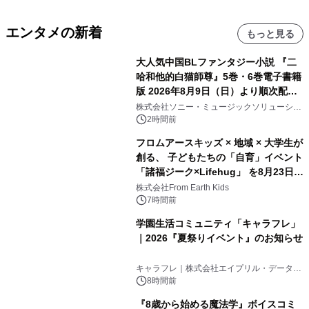
エンタメの新着
もっと見る
大人気中国BLファンタジー小説 『二
哈和他的白猫師尊』5巻・6巻電子書籍
版 2026年8月9日（日）より順次配信
開始
株式会社ソニー・ミュージックソリューショ
ンズ
2時間前
フロムアースキッズ × 地域 × 大学生が
創る、 子どもたちの「自育」イベント
「諸福ジーク×Lifehug」 を8月23日
(日)開催
株式会社From Earth Kids
7時間前
学園生活コミュニティ「キャラフレ」
｜2026『夏祭りイベント』のお知らせ
キャラフレ｜株式会社エイプリル・データ・
デザインズ
8時間前
『8歳から始める魔法学』ボイスコミ