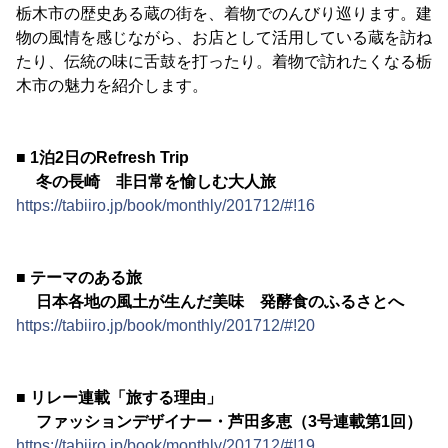
栃木市の歴史ある蔵の街を、着物でのんびり巡ります。建
物の風情を感じながら、お店として活用している蔵を訪ね
たり、伝統の味に舌鼓を打ったり。着物で訪れたくなる栃
木市の魅力を紹介します。
■ 1泊2日のRefresh Trip
冬の長崎 非日常を愉しむ大人旅
https://tabiiro.jp/book/monthly/201712/#!16
■ テーマのある旅
日本各地の風土が生んだ美味 発酵食のふるさとへ
https://tabiiro.jp/book/monthly/201712/#!20
■ リレー連載「旅する理由」
ファッションデザイナー・芦田多恵（3号連載第1回）
https://tabiiro.jp/book/monthly/201712/#!19