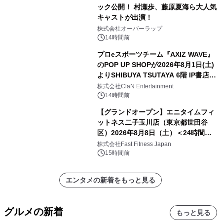
ック公開！ 村瀬歩、藤原夏海ら大人気
キャストが出演！
株式会社オーバーラップ
14時間前
プロeスポーツチーム『AXIZ WAVE』
のPOP UP SHOPが2026年8月1日(土)
よりSHIBUYA TSUTAYA 6階 IP書店で
開催決定！！
株式会社ClaN Entertainment
14時間前
【グランドオープン】エニタイムフィ
ットネス二子玉川店（東京都世田谷
区）2026年8月8日（土）＜24時間年
中無休のフィットネスジム＞
株式会社Fast Fitness Japan
15時間前
エンタメの新着をもっと見る
グルメの新着
もっと見る