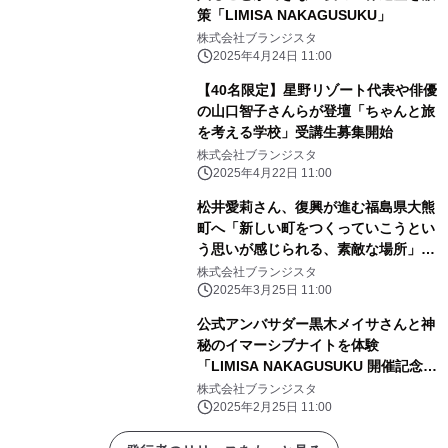
策「LIMISA NAKAGUSUKU」
株式会社ブランジスタ
2025年4月24日 11:00
【40名限定】星野リゾート代表や俳優
の山口智子さんらが登壇「ちゃんと旅
を考える学校」受講生募集開始
株式会社ブランジスタ
2025年4月22日 11:00
松井愛莉さん、復興が進む福島県大熊
町へ「新しい町をつくっていこうとい
う思いが感じられる、素敵な場所」
「月刊 旅色」4月号公開
株式会社ブランジスタ
2025年3月25日 11:00
公式アンバサダー黒木メイサさんと神
秘のイマーシブナイトを体験
「LIMISA NAKAGUSUKU 開催記念レ
セプション」実施レポート
株式会社ブランジスタ
2025年2月25日 11:00