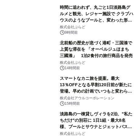
時間に追われず、丸ごと1日淡路島グ
ルメと観光、レジャー施設で クラブハ
ウスのようなプールと、変わった形の
サウナも 「THE BOXY AWAJI」のお
株式会社ぷらど
得な素泊まり連泊プランで
9時間前
北前船の歴史が息づく港町・三国湊で
上質な滞在を 「オーベルジュほまち
三國湊」 1泊2食付の旅行商品を発売
株式会社ぷらど
14時間前
スマートなカニ旅を提案。最大
13％OFFとなる早割120日前が新たに
登場。早めの計画でいつもと変わらぬ
大人の冬旅を。ー夕日ヶ浦温泉「佳松
株式会社アウルコーポレーション
苑 別邸ふうか」ー
15時間前
淡路島の一棟貸しヴィラを2泊、"私た
ちだけ"の別荘に 1日1組・最大8名
様、プールとサウナとジェットバス付
きで Villa Mon Temps AWAJIの連泊
株式会社ぷらど