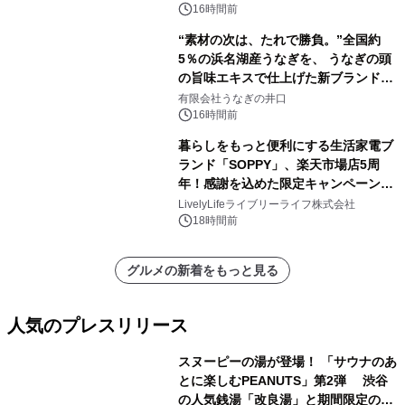
素泊りプラン
16時間前
“素材の次は、たれで勝負。”全国約
5％の浜名湖産うなぎを、 うなぎの頭
の旨味エキスで仕上げた新ブランド
「井口の誉」誕生
有限会社うなぎの井口
16時間前
暮らしをもっと便利にする生活家電ブ
ランド「SOPPY」、楽天市場店5周
年！感謝を込めた限定キャンペーンを
8月10日より開催
LivelyLifeライブリーライフ株式会社
18時間前
グルメの新着をもっと見る
人気のプレスリリース
スヌーピーの湯が登場！ 「サウナのあ
とに楽しむPEANUTS」第2弾 渋谷
の人気銭湯「改良湯」と期間限定のコ