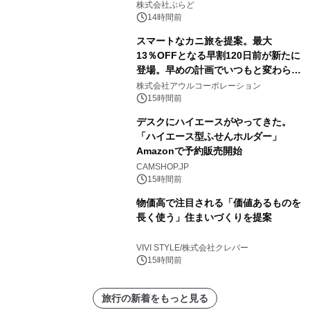
株式会社ぷらど
14時間前
スマートなカニ旅を提案。最大
13％OFFとなる早割120日前が新たに
登場。早めの計画でいつもと変わらぬ
大人の冬旅を。ー夕日ヶ浦温泉「佳松
株式会社アウルコーポレーション
苑 別邸ふうか」ー
15時間前
デスクにハイエースがやってきた。
「ハイエース型ふせんホルダー」
Amazonで予約販売開始
CAMSHOP.JP
15時間前
物価高で注目される「価値あるものを
長く使う」住まいづくりを提案
VIVI STYLE/株式会社クレバー
15時間前
旅行の新着をもっと見る