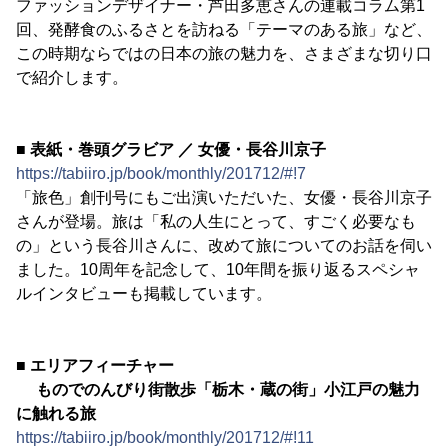
ファッションデザイナー・芦田多恵さんの連載コラム第1
回、発酵食のふるさとを訪ねる「テーマのある旅」など、
この時期ならではの日本の旅の魅力を、さまざまな切り口
で紹介します。
■ 表紙・巻頭グラビア ／ 女優・長谷川京子
https://tabiiro.jp/book/monthly/201712/#!7
「旅色」創刊号にもご出演いただいた、女優・長谷川京子
さんが登場。旅は「私の人生にとって、すごく必要なも
の」という長谷川さんに、改めて旅についてのお話を伺い
ました。10周年を記念して、10年間を振り返るスペシャ
ルインタビューも掲載しています。
■ エリアフィーチャー
ものでのんびり街散歩「栃木・蔵の街」小江戸の魅力
に触れる旅
https://tabiiro.jp/book/monthly/201712/#!11