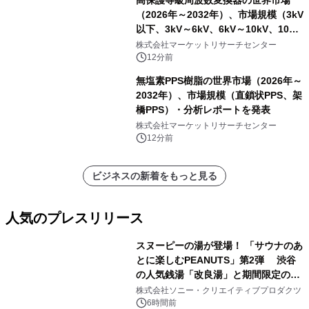
（2026年～2032年）、市場規模（3kV
以下、3kV～6kV、6kV～10kV、10kV
超）・分析レポートを発表
株式会社マーケットリサーチセンター
12分前
無塩素PPS樹脂の世界市場（2026年～
2032年）、市場規模（直鎖状PPS、架
橋PPS）・分析レポートを発表
株式会社マーケットリサーチセンター
12分前
ビジネスの新着をもっと見る
人気のプレスリリース
スヌーピーの湯が登場！ 「サウナのあ
とに楽しむPEANUTS」第2弾 渋谷
の人気銭湯「改良湯」と期間限定のコ
1
ラボレーション サウナイキタイコラ
株式会社ソニー・クリエイティブプロダクツ
ボグッズも発売決定！
6時間前