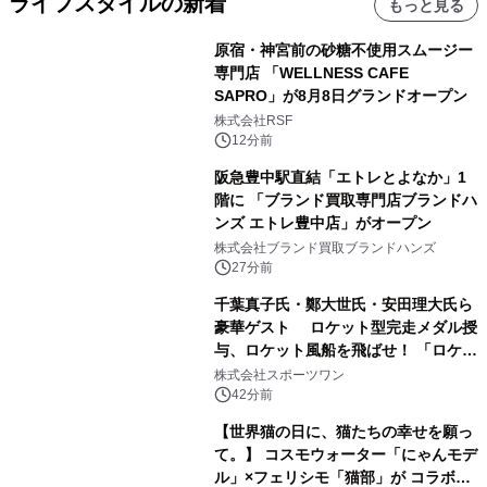
ライフスタイルの新着
もっと見る
原宿・神宮前の砂糖不使用スムージー
専門店 「WELLNESS CAFE
SAPRO」が8月8日グランドオープン
株式会社RSF
12分前
阪急豊中駅直結「エトレとよなか」1
階に 「ブランド買取専門店ブランドハ
ンズ エトレ豊中店」がオープン
株式会社ブランド買取ブランドハンズ
27分前
千葉真子氏・鄭大世氏・安田理大氏ら
豪華ゲスト ロケット型完走メダル授
与、ロケット風船を飛ばせ！ 「ロケッ
トマラソン2026」開催
株式会社スポーツワン
42分前
【世界猫の日に、猫たちの幸せを願っ
て。】 コスモウォーター「にゃんモデ
ル」×フェリシモ「猫部」が コラボキ