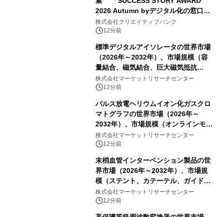
集 「SUCCESS STORY AWARD
2026 Autumn byデジタル化の窓口」
開催
株式会社クリエイティブバンク
12分前
標準デジタルアイソレータの世界市場
（2026年～2032年）、市場規模（容
量結合、磁気結合、巨大磁気抵抗
（GMR））・分析レポートを発表
株式会社マーケットリサーチセンター
12分前
パルス放電ヘリウムイオン化ガスクロ
マトグラフの世界市場（2026年～
2032年）、市場規模（オンラインモニ
タリング型、ラボラトリー型）・分析
株式会社マーケットリサーチセンター
レポートを発表
12分前
末梢血管インターベンション製品の世
界市場（2026年～2032年）、市場規
模（ステント、カテーテル、ガイドワ
イヤー、シース、下大静脈フィルタ
株式会社マーケットリサーチセンター
ー、その他）・分析レポートを発表
12分前
高保護等級周波数変換器の世界市場