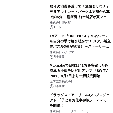
帰りの渋滞を避けて「温泉＆サウナ」
三井アウトレットパーク木更津から車
で約5分 湯舞音 袖ケ浦店が夏フェア
2
メニューを提供
株式会社楽久屋
1日前
TVアニメ『ONE PIECE』の名シーン
を自分の手で解き明かす！ メタル製立
体パズル3種が登場！ ～ストーリーと
3
ギミックが融合した 大人の体験型パズ
株式会社ハナヤマ
ルが8月7日(金)12時より先行予約受付
5時間前
開始～
Makuakeで目標1341％を突破した超
簡単＆小型テレビ用アンプ 「SW TV
Plus」8月7日より一般販売開始！ ケ
4
ーブル1本つなぐだけ、テレビの音が
城下工業株式会社
ぐっと豊かに
6時間前
ドラッグストアモリ みらいプロジェ
クト 「子どもお仕事参観デー2026」
を開催！
5
株式会社ドラッグストアモリ