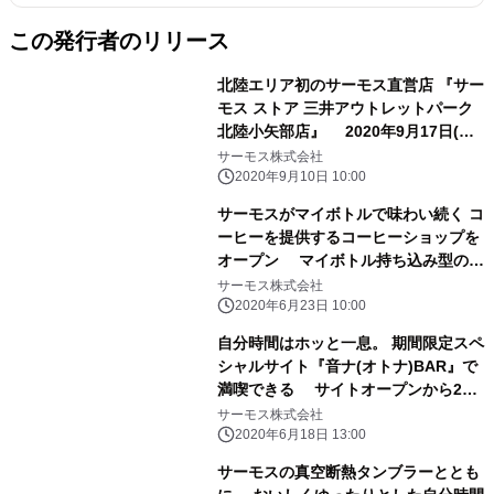
この発行者のリリース
北陸エリア初のサーモス直営店 『サー
モス ストア 三井アウトレットパーク
北陸小矢部店』 2020年9月17日(木)
にオープン
サーモス株式会社
2020年9月10日 10:00
サーモスがマイボトルで味わい続く コ
ーヒーを提供するコーヒーショップを
オープン マイボトル持ち込み型のテ
イクアウト専門コーヒーショップ
サーモス株式会社
『THERMOS COFFEE TO GO』グラ
2020年6月23日 10:00
ンドオープン
自分時間はホッと一息。 期間限定スペ
シャルサイト『音ナ(オトナ)BAR』で
満喫できる サイトオープンから2週
間の傾向は 「いやされたい」「ぼーっ
サーモス株式会社
としたい」「くつろぎたい」が人気
2020年6月18日 13:00
～音ナタイムをご一緒に サーモスで、
サーモスの真空断熱タンブラーととも
自分時間をじっくり、おいしく。～ 期