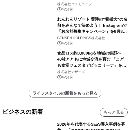
ャンペーンを実施
株式会社コスモライフ
42分前
わんわんリゾート 粟津の"看板犬"の名
前をみんなで決めよう！ Instagramで
「お名前募集キャンペーン」を8月8日
(土)より開催
GENSEN HOLDINGS株式会社
42分前
食品ロス約3,000kgを地域の笑顔へ
40社とともに地域交流を育む 「こど
も食堂フェスタデピッコリーナ」を9
月5日(土)開催
株式会社マザーズ
42分前
ライフスタイルの新着をもっと見る
ビジネスの新着
もっと見る
2026年を代表するSaaS導入事例を募