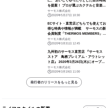
に、 おいしくゆったりとした自分時間
間：2020年7月31日(金)まで
を提案！ プロが選ぶカクテルと音楽を
レコメンド！ 期間限定スペシャルサイ
サーモス株式会社
ト『音ナ(オトナ)BAR』オープン
2020年5月27日 10:30
ECサイト・直営店どちらでも使えてお
得な特典や情報が満載 サーモスの新
会員制度「THERMOS MEMBERS」ス
タート 新制度導入開始：2020年3月
サーモス株式会社
26日(木)
2020年3月31日 12:45
九州初のサーモス直営店 『サーモス
ストア 鳥栖プレミアム・アウトレッ
ト店』 2020年3月26日(木)にオープ
ン！
サーモス株式会社
2020年3月19日 11:00
発行者のリリースをもっと見る