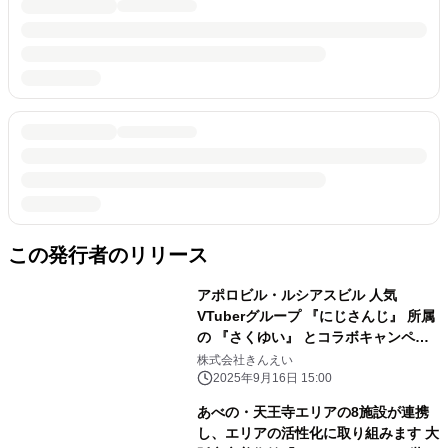
この発行者のリリース
アポロビル・ルシアスビル 人気
VTuberグループ 『にじさんじ』 所属
の 『さくゆい』 とコラボキャンペー
ン開催！
株式会社きんえい
2025年9月16日 15:00
あべの・天王寺エリアの8施設が連携
し、エリアの活性化に取り組みます 大