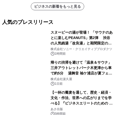
ビジネスの新着をもっと見る
人気のプレスリリース
スヌーピーの湯が登場！ 「サウナのあ
とに楽しむPEANUTS」第2弾 渋谷
の人気銭湯「改良湯」と期間限定のコ
1
ラボレーション サウナイキタイコラ
株式会社ソニー・クリエイティブプロダクツ
ボグッズも発売決定！
1時間前
帰りの渋滞を避けて「温泉＆サウナ」
三井アウトレットパーク木更津から車
で約5分 湯舞音 袖ケ浦店が夏フェア
2
メニューを提供
株式会社楽久屋
1日前
【一杯の蕎麦を通して、歴史・経済・
文化・作法、世界への広がりまでを学
べる】『ビジネスエリートのための 教
3
養としての蕎麦』2026年8月25日
あさ出版
（火）発売
5時間前