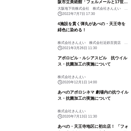
阪市立美術館「フェルメールと17世紀
オランダ絵画展」開催記念 スタンプラ
大阪地下街株式会社 株式会社きんえい 株
式会社近鉄百貨店 株式会社近鉄・都ホテル
リーを初開催
2022年7月7日 17:30
ズ 近鉄不動産株式会社 JR西日本ＳＣ開発
株式会社 東急不動産SCマネジメント株式
4施設を貫く弾丸があべの・天王寺を
会社 (50 音順）
緋色に染める！
株式会社きんえい 株式会社近鉄百貨店 東
宝株式会社 JR西日本 SC 開発株式会社 東
2021年3月26日 11:30
急不動産SC マネジメント株式会社
アポロビル・ルシアスビル 抗ウイル
ス・抗菌加工の実施について
株式会社きんえい
2020年12月1日 14:00
あべのアポロシネマ 劇場内の抗ウイル
ス・抗菌加工の実施について
株式会社きんえい
2020年7月13日 11:30
あべの・天王寺地区に初出店！ 「フォ