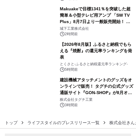
Makuakeで目標1341％を突破した超
簡単＆小型テレビ用アンプ 「SW TV
Plus」8月7日より一般販売開始！ ケ
4
ーブル1本つなぐだけ、テレビの音が
城下工業株式会社
ぐっと豊かに
2時間前
【2026年8月版】ふるさと納税でもら
える『焼酎』の還元率ランキングを発
表
5
とくさと-ふるさと納税還元率ランキング-
5時間前
建設機械アタッチメントのグッズをオ
ンラインで販売！ タグチの公式グッズ
通販サイト『GON-SHOP』が8月オー
6
プン
株式会社タグチ工業
3時間前
トップ
ライフスタイルのプレスリリース一覧
株式会社きん