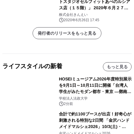
トスタジオセルフィットあべのルシア
ス店（１５階）」 2020年６月２７日
（土） １０時グランドオープン
株式会社きんえい
2020年6月26日 17:45
発行者のリリースをもっと見る
ライフスタイルの新着
もっと見る
HOSEIミュージアム2026年度特別展示
を9月1日～10月11日に開催「台湾人
学生がみたモダン都市・東京 ―鄧南光
と法政大学の1930年代―」
学校法人法政大学
2分前
合計で約1100ブースが出店！好奇心が
刺激される特別な2日間 「金沢ハンド
メイドマルシェ2026」10/3(土)・
10/4(日)開催
金沢ハンドメイドマルシェ2026