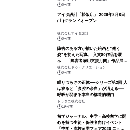
6分前
アイダ設計「松阪店」 2026年8月8日
(土)グランドオープン
株式会社アイダ設計
6分前
障害のある方が描いた絵画と“働く
姿”を捉えた写真、 入賞80作品を展
示 「障害者雇用支援月間」作品展示
会を 東京・愛知で開催
株式会社ドゥ・クリエーション
6分前
眠りづらさの正体──シリーズ第2回 人
は寝ると「腹腔の余白」が消える──
呼吸が弱まる本当の構造的理由
トラタニ株式会社
19分前
留学ジャーナル、中学・高校留学に関
心を持つ生徒・保護者向けイベント
「中学・高校留学フェア2026 ニュー