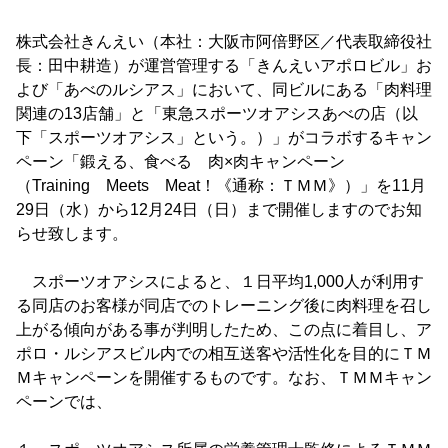
株式会社きんえい（本社：大阪市阿倍野区／代表取締役社
長：田中耕造）が運営管理する「きんえいアポロビル」お
よび「あべのルシアス」において、同ビルにある「肉料理
関連の13店舗」と「東急スポーツオアシスあべの店（以
下「スポーツオアシス」という。）」がコラボするキャン
ペーン「鍛える、食べる 肉×肉キャンペーン
（Training Meets Meat！《通称：ＴＭＭ》）」を11月
29日（水）から12月24日（日）まで開催しますのでお知
らせ致します。
スポーツオアシスによると、１日平均1,000人が利用す
る同店のお客様が同店でのトレーニング後に肉料理を召し
上がる傾向がある事が判明したため、この点に着目し、ア
ポロ・ルシアスビル内での相互送客や活性化を目的にＴＭ
Ｍキャンペーンを開催するものです。なお、ＴＭＭキャン
ペーンでは、