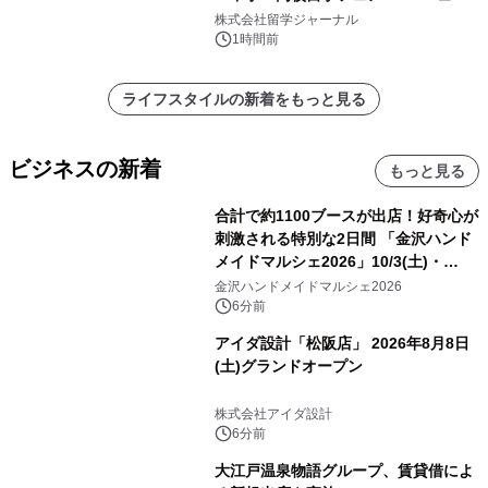
ジーランド＆オーストラリア」を
株式会社留学ジャーナル
9/12(土)に開催
1時間前
ライフスタイルの新着をもっと見る
ビジネスの新着
もっと見る
合計で約1100ブースが出店！好奇心が
刺激される特別な2日間 「金沢ハンド
メイドマルシェ2026」10/3(土)・
10/4(日)開催
金沢ハンドメイドマルシェ2026
6分前
アイダ設計「松阪店」 2026年8月8日
(土)グランドオープン
株式会社アイダ設計
6分前
大江戸温泉物語グループ、賃貸借によ