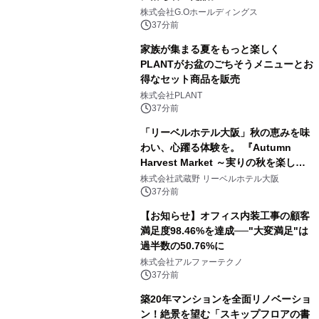
株式会社G.Oホールディングス
37分前
家族が集まる夏をもっと楽しく
PLANTがお盆のごちそうメニューとお
得なセット商品を販売
株式会社PLANT
37分前
「リーベルホテル大阪」秋の恵みを味
わい、心躍る体験を。 『Autumn
Harvest Market ～実りの秋を楽しむ
ディナー&スイーツビュッフェ～』を9
株式会社武蔵野 リーベルホテル大阪
月18日より開催！
37分前
【お知らせ】オフィス内装工事の顧客
満足度98.46%を達成──"大変満足"は
過半数の50.76%に
株式会社アルファーテクノ
37分前
築20年マンションを全面リノベーショ
ン！絶景を望む「スキップフロアの書