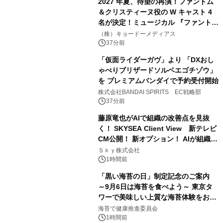
2027 年夏、待望の再演！ファントム
＆クリスティーヌ役の W キャスト 4
名が決定！ミュージカル 『ファント
ム』
（株）キョードーメディアス
37分前
「仮面ライダーガヴ」より 「DXおし
ゃべりブリザードソルベエゴチゾウ」
を プレミアムバンダイで予約受付開始
株式会社BANDAI SPIRITS EC戦略部
37分前
藤原竜也がAIで組織の改善点を見抜
く！ SKYSEA Client View 新テレビ
CM公開！ 新オプション！ AIが組織の
業務実態を分析し労務改善を支援。 藤
Ｓｋｙ株式会社
原竜也メイキング動画公開 「もしAIが
1時間前
自分を分析したら、すぐ休めと言われ
「黒い海苔の日」制定記念のご案内
る自信がある」「昨年の夏はカブトム
～9月6日は海苔を食べよう～ 東京タ
シを捕まえたり、虫と戦ったり…」
ワーで美味しい上質な海苔体験をお届
けします！
海苔で健康推進委員会
1時間前