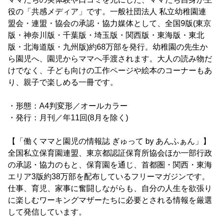
役の「共感メディア」です。一般社団法人 私立幼稚園連
盟会・連盟・協会の承認・協力媒体として、全国9版(東京
版・神奈川版・千葉版・埼玉版・関西版・東海版・東北
版・北海道版・九州版)約68万部を発行。幼稚園の先生か
ら園児へ、園児からママへ手渡されます。大人の読み物だ
けでなく、子ども向けの工作ページや絵本のコーナーもあ
り、親子で楽しめる一冊です。
・形態：A4判変形／オールカラー
・発行：月刊／年11回(8月を除く)
【「働くママと園児の情報誌 ぎゅって by あんふぁん」】
全国私立保育園連盟、東京都認証保育所協会ほか一部行政
の承認・協力のもと、保育園を通じ、首都圏・関西・東海
エリア3版約38万部を配布しているフリーマガジンです。
仕事、育児、家事に奮闘しながらも、自分の人生を欲張り
に楽しむワーキングマザーたちに必要とされる情報を厳選
して発信しています。