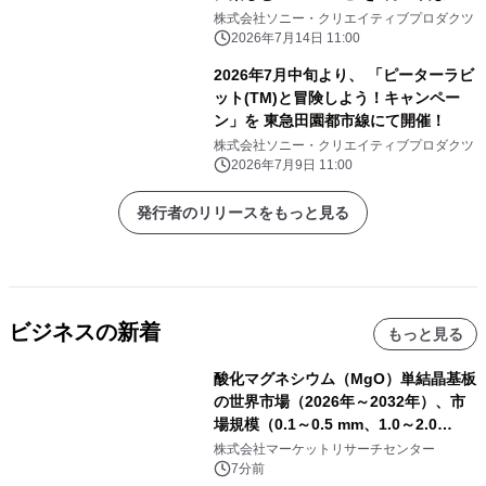
開催 限定冊子・ステッカー配布や
株式会社ソニー・クリエイティブプロダクツ
SNSキャンペーンも実施
2026年7月14日 11:00
2026年7月中旬より、 「ピーターラビ
ット(TM)と冒険しよう！キャンペー
ン」を 東急田園都市線にて開催！
株式会社ソニー・クリエイティブプロダクツ
2026年7月9日 11:00
発行者のリリースをもっと見る
ビジネスの新着
もっと見る
酸化マグネシウム（MgO）単結晶基板
の世界市場（2026年～2032年）、市
場規模（0.1～0.5 mm、1.0～2.0
mm、その他）・分析レポートを発表
株式会社マーケットリサーチセンター
7分前