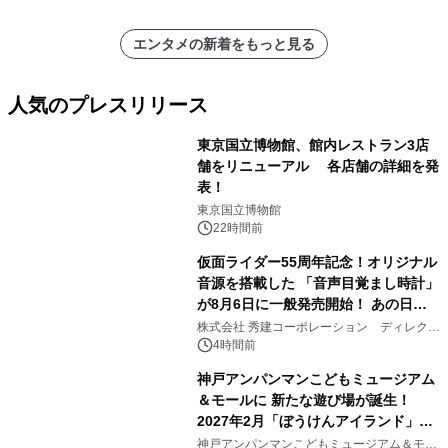
エンタメの新着をもっと見る
人気のプレスリリース
東京国立博物館、館内レストラン3店
舗をリニューアル 各店舗の詳細を発
表！
1
東京国立博物館
22時間前
仮面ライダー55周年記念！オリジナル
音源を搭載した 「音声目覚まし時計」
が8月6日に一般発売開始！ あの日の
2
大興奮が今甦る
株式会社 秀建コーポレーション ディレクト
アートギャラリー
4時間前
神戸アンパンマンこどもミュージアム
＆モールに 新たな遊び場が誕生！
2027年2月「ぼうけんアイランド」が
3
オープン
神戸アンパンマンこどもミュージアム＆モー