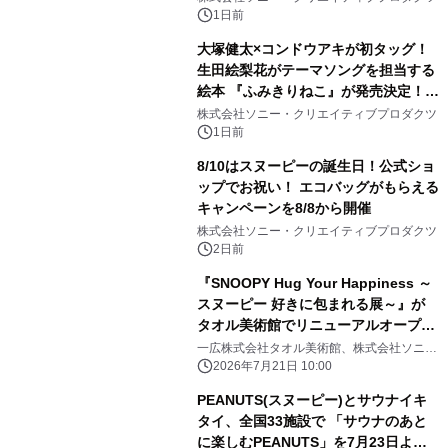
ィバル」、 グラングリーン大阪 ショ
1日前
ップ&レストランでは 「I LIKE
大塚健太×コンドウアキが初タッグ！
SUMMER TIME with PEANUTS」を
生田絵梨花がテーマソングを担当する
初開催！
絵本 『ふみきりねこ』が発売決定！
LINEスタンプも同時リリース！
株式会社ソニー・クリエイティブプロダクツ
1日前
8/10はスヌーピーの誕生日！公式ショ
ップでお祝い！ エコバッグがもらえる
キャンペーンを8/8から開催
株式会社ソニー・クリエイティブプロダクツ
2日前
『SNOOPY Hug Your Happiness ～
スヌーピー 好きに包まれる展～』が
タオル美術館でリニューアルオープ
ン！
一広株式会社タオル美術館、株式会社ソニ
ー・クリエイティブプロダクツ
2026年7月21日 10:00
PEANUTS(スヌーピー)とサウナイキ
タイ、全国33施設で 「サウナのあと
に楽しむPEANUTS」を7月23日より