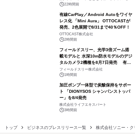
ル
22時間前
有線CarPlay／Android Autoをワイヤ
レス化 「Mini Aura」 OTTOCASTが
発売、2色展開で8/31まで40％OFF！
4
OTTOCAST株式会社
2時間前
フィールドスリー、光学3倍ズーム搭
載モデルと 水深10m防水モデルのデジ
タルカメラ2機種を8月7日発売 有効
5
約1300万画素、用途別に選べるコンデ
フィールドスリー株式会社
ジ新登場
1時間前
加圧ポンプ一体型で炭酸保持をサポー
ト 「DIONYSOS シャンパンストッパ
ー」を8/4発売
6
株式会社ライフエキスパート
3時間前
トップ
ビジネスのプレスリリース一覧
株式会社ソニー・ク