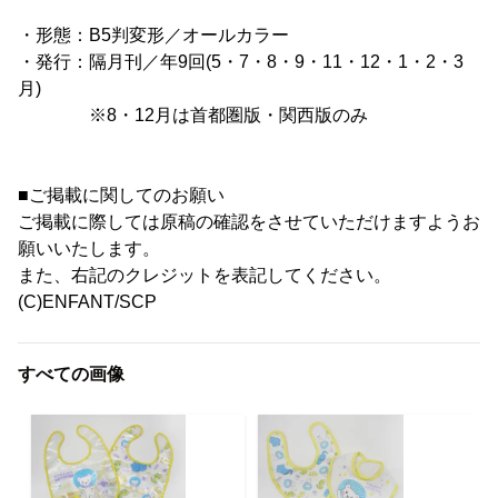
・形態：B5判変形／オールカラー
・発行：隔月刊／年9回(5・7・8・9・11・12・1・2・3
月)
※8・12月は首都圏版・関西版のみ
■ご掲載に関してのお願い
ご掲載に際しては原稿の確認をさせていただけますようお
願いいたします。
また、右記のクレジットを表記してください。
(C)ENFANT/SCP
すべての画像