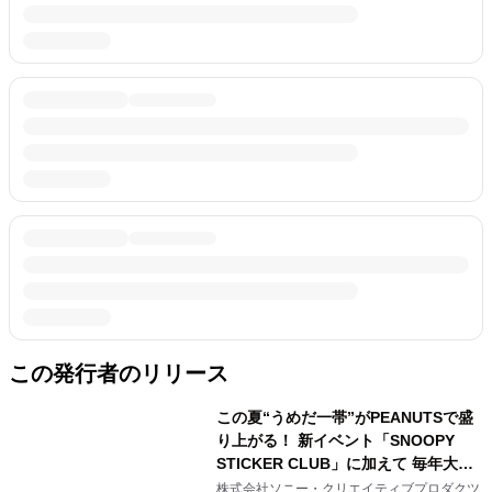
この発行者のリリース
この夏“うめだ一帯”がPEANUTSで盛
り上がる！ 新イベント「SNOOPY
STICKER CLUB」に加えて 毎年大好
評阪急の「うめだスヌーピーフェステ
株式会社ソニー・クリエイティブプロダクツ