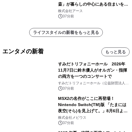
斎」が暮らしの中心にある住まいを公
開
株式会社アース
37分前
ライフスタイルの新着をもっと見る
エンタメの新着
もっと見る
すみだトリフォニーホール 2026年
11月7日に鈴木優人がオルガン・指揮
の両方を一つのコンサートで
すみだトリフォニーホール（公益財団法人墨
田区文化振興財団）
37分前
MSX2の名作がここに再登場！
Nintendo Switch(TM)版 「たまには
夜空(そら)を見上げて。」8月6日より
配信開始！
株式会社メビウス
37分前