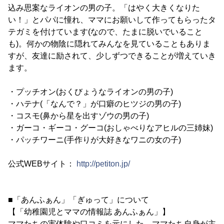
込み思案なライオンの男の子。「はやく大きくなりた
い！」とパパに憧れ、ママにお願いして作ってもらったタ
テガミを付けています(なので、たまに脱いでいること
も)。何かの物陰に隠れてみんなを見ていることもありま
すが、友達に励されて、少しずつできることが増えていき
ます。
・プッチオン(おくびょうなライオンの男の子)
・ハテナ(「なんで？」が口癖のヒツジの男の子)
・コスモ(鼻から星を出すゾウの男の子)
・ガーコ・ギーコ・グーコ(おしゃべりなアヒルの三姉妹)
・パッチワーニ(手作りが大好きなワニの女の子)
公式WEBサイト：
http://petiton.jp/
■「あんふぁん」「ぎゅって」について
【「幼稚園児とママの情報誌 あんふぁん」】
ママたちの実体験や口コミを元にした、ママたち自身が主