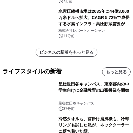
7分前
水素圧縮機市場は2035年に44億3,000
万米ドルへ拡大、CAGR 5.72%で成長
する水素インフラ・高圧貯蔵需要が牽
引する市場
株式会社レポートオーシャン
11分前
ビジネスの新着をもっと見る
ライフスタイルの新着
もっと見る
星槎世田谷キャンパス、東京都内の中
学生向けに金融教育の出張授業を開始
星槎世田谷キャンパス
37分前
冷感タオルも、首掛け扇風機も、冷却
リングも試した私が、ネッククーラー
に落ち着いた話。