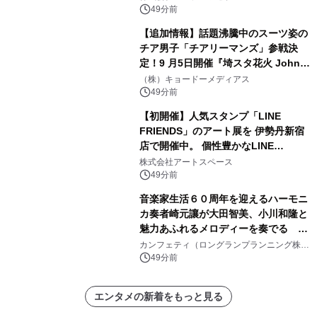
49分前
【追加情報】話題沸騰中のスーツ姿の
チア男子「チアリーマンズ」参戦決
定！9 月5日開催『埼スタ花火 John
Williams Fireworks 2026』を大迫力
（株）キョードーメディアス
のパフォーマンスで熱く盛り上げる！
49分前
【初開催】人気スタンプ「LINE
FRIENDS」のアート展を 伊勢丹新宿
店で開催中。 個性豊かなLINE
FRIENDSの仲間たちが インテリアア
株式会社アートスペース
ートとして新たな魅力を発信。
49分前
音楽家生活６０周年を迎えるハーモニ
カ奏者崎元讓が大田智美、小川和隆と
魅力あふれるメロディーを奏でる
『ファンタスティック・トリオⅢ』チ
カンフェティ（ロングランプランニング株式
会社）
ケット8月24日(月)～発売開始！
49分前
エンタメの新着をもっと見る