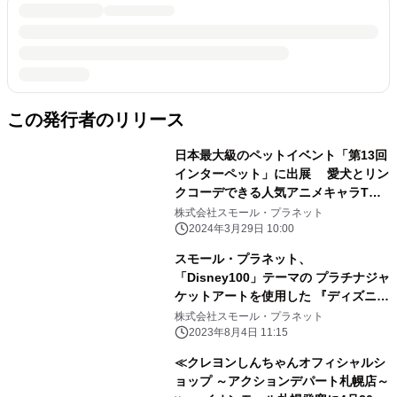
この発行者のリリース
日本最大級のペットイベント「第13回
インターペット」に出展 愛犬とリン
クコーデできる人気アニメキャラTシ
ャツなど展示
株式会社スモール・プラネット
2024年3月29日 10:00
スモール・プラネット、
「Disney100」テーマの プラチナジャ
ケットアートを使用した 『ディズニー
ツイステッドワンダーランド』関連グ
株式会社スモール・プラネット
ッズを発売
2023年8月4日 11:15
≪クレヨンしんちゃんオフィシャルシ
ョップ ～アクションデパート札幌店～