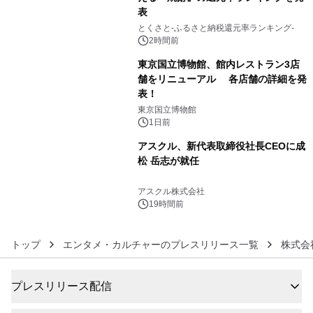
表
4
とくさと-ふるさと納税還元率ランキング-
2時間前
東京国立博物館、館内レストラン3店
舗をリニューアル 各店舗の詳細を発
表！
5
東京国立博物館
1日前
アスクル、新代表取締役社長CEOに成
松 岳志が就任
6
アスクル株式会社
19時間前
トップ
エンタメ・カルチャーのプレスリリース一覧
株式会
プレスリリース配信