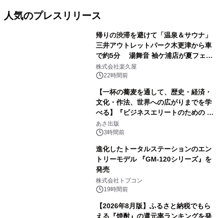
人気のプレスリリース
帰りの渋滞を避けて「温泉＆サウナ」
三井アウトレットパーク木更津から車
で約5分 湯舞音 袖ケ浦店が夏フェア
1
メニューを提供
株式会社楽久屋
22時間前
【一杯の蕎麦を通して、歴史・経済・
文化・作法、世界への広がりまでを学
べる】『ビジネスエリートのための 教
2
養としての蕎麦』2026年8月25日
あさ出版
（火）発売
3時間前
進化したトータルステーションのエン
トリーモデル 『GM-120シリーズ』を
発売
3
株式会社トプコン
19時間前
【2026年8月版】ふるさと納税でもら
える『焼酎』の還元率ランキングを発