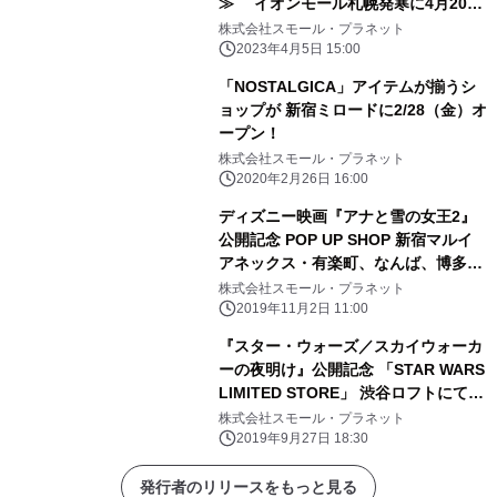
≫ イオンモール札幌発寒に4月20
日、OPEN決定！！ 札幌PASEOの閉
株式会社スモール・プラネット
館に伴い休業していたクレヨンしんち
2023年4月5日 15:00
ゃんの オフィシャルショップが、 発
「NOSTALGICA」アイテムが揃うシ
寒イオンに引っ越しリニューアルオー
ョップが 新宿ミロードに2/28（金）オ
プンが決定！！ フォトスポットの設置
ープン！
や札幌店限定アートを使った 限定商品
株式会社スモール・プラネット
が盛りだくさん♪
2020年2月26日 16:00
ディズニー映画『アナと雪の女王2』
公開記念 POP UP SHOP 新宿マルイ
アネックス・有楽町、なんば、博多マ
ルイにて 11/3（日・祝）より期間限定
株式会社スモール・プラネット
で順次オープン！
2019年11月2日 11:00
『スター・ウォーズ／スカイウォーカ
ーの夜明け』公開記念 「STAR WARS
LIMITED STORE」 渋谷ロフトにて10
月4日（金）よりオープン！ “FORCE
株式会社スモール・プラネット
FRIDAY III”に合わせ午前0時1分から
2019年9月27日 18:30
もオープン！
発行者のリリースをもっと見る