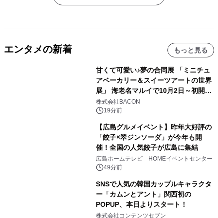
エンタメの新着
もっと見る
甘くて可愛い♪夢の合同展 「ミニチュ
アベーカリー＆スイーツアートの世界
展」 海老名マルイで10月2日～初開
催！
株式会社BACON
19分前
【広島グルメイベント】昨年大好評の
「餃子×翠ジンソーダ」が今年も開
催！全国の人気餃子が広島に集結
広島ホームテレビ HOMEイベントセンター
49分前
SNSで人気の韓国カップルキャラクタ
ー「カムンとアント」関西初の
POPUP、本日よりスタート！
株式会社コンテンツセブン