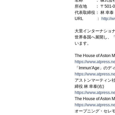
名称 ： 株式会社大里イン
所在地 ： 〒501-
代表取締役： 林 幸泰
URL ：
http://
大里インターナショナ
世界各国へ展開し、「
います。
The House of Ast
https://www.atpress.
「Immun'Age」の
https://www.atpress.
アストンマーティン社
締役 林 幸泰(右)
https://www.atpress.
The House of Aston
https://www.atpress.
オープニング・セレモニーに