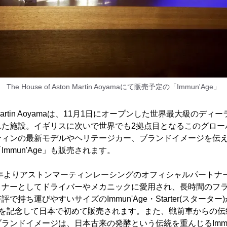
The House of Aston Martin Aoyamaにて販売予定の「Immun'Age」
Aston Martin Aoyamaは、11月1日にオープンした世界最大級
れた施設。イギリスに次いで世界でも2拠点目となるこのグロー
ティンの最新モデルやヘリテージカー、ブランドイメージを伝
mmun'Age」も販売されます。
2005年よりアストンマーティンレーシングのオフィシャルパート
トナーとしてドライバーやメカニックに愛用され、長時間のフ
ち運びやすいサイズのImmun'Age・Starter(スターター)がThe 
maの開設を記念して日本で初めて販売されます。また、戦前車から
ランドイメージは、日本古来の発酵という伝統を重んじるImmun