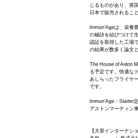
じるものがあり、英国
日本で販売されるこ
Immun'Ageは
の秘訣を結びつけて生
認証を取得した工場
の結果が数多く論文
The House of As
る予定です。快適なドラ
あしらったフライヤーと
です。
Immun'Age・Star
アストンマーティン東京 
【大里インターナシ