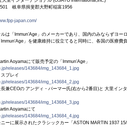
ターナショナル (OSATO International,Inc.)
0501 岐阜県揖斐郡大野町稲富1956
www.fpp-japan.com/
ルは「Immun'Age」のメーカーであり、国内のみならずヨー
Immun'Age」を健康維持に役立てると同時に、各国の医療費
on Martin Aoyamaにて販売予定の「Immun'Age」
ne.jp/releases/143684/img_143684_1.jpg
ディスプレイ
ne.jp/releases/143684/img_143684_2.jpg
長兼CEOの アンディ・パーマー氏(右から2番目)と 大里イン
ne.jp/releases/143684/img_143684_3.jpg
 Martin Aoyamaにて
ne.jp/releases/143684/img_143684_4.jpg
展示されたクラシックカー「ASTON MARTIN 1937 15/98 