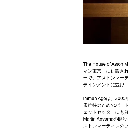
The House of 
ィン東京」に併設さ
ーで、アストンマー
テインメントに並び「I
Immun'Ageは、
康維持のためのパー
ェットセッターにも好評で持
Martin Aoya
ストンマーティンのブ