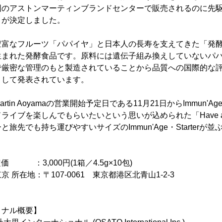
のアストンマーティンブランドセンターで販売されるのに先駆け
とが決定しました。
、栄養豊富なフルーツ「パパイヤ」と日本人の長寿を支えてきた「発
まれた発酵食品です。原料には遺伝子組み換えしていないパパ
で厳密な管理のもと製造されていることから品質への国際的な
として発表されています。
ton Martin Aoyamaの営業開始予定日である11月21日からImmun'A
イブを楽しんでもらいたいという思いが込められた「Have a go
旅先でも持ち運びやすいサイズのImmun'Age・Starterが
ter定価 ：3,000円(1箱／4.5g×10包)
所在地：〒107-0061 東京都港区北青山1-2-3
ョナル概要】