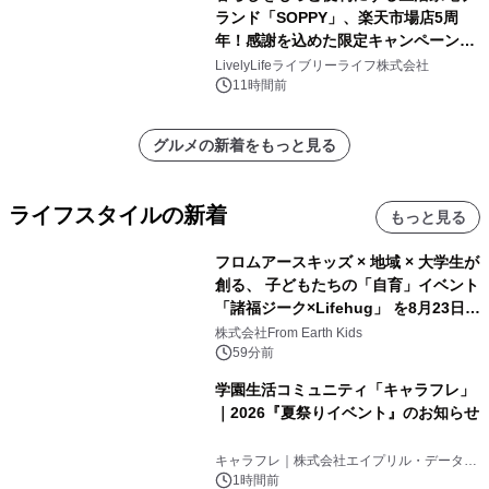
ランド「SOPPY」、楽天市場店5周
年！感謝を込めた限定キャンペーンを
8月10日より開催
LivelyLifeライブリーライフ株式会社
11時間前
グルメの新着をもっと見る
ライフスタイルの新着
もっと見る
フロムアースキッズ × 地域 × 大学生が
創る、 子どもたちの「自育」イベント
「諸福ジーク×Lifehug」 を8月23日
(日)開催
株式会社From Earth Kids
59分前
学園生活コミュニティ「キャラフレ」
｜2026『夏祭りイベント』のお知らせ
キャラフレ｜株式会社エイプリル・データ・
デザインズ
1時間前