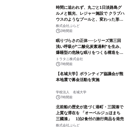
時間に追われず、丸ごと1日淡路島グ
ルメと観光、レジャー施設で クラブハ
ウスのようなプールと、変わった形の
サウナも 「THE BOXY AWAJI」のお
株式会社ぷらど
得な素泊まり連泊プランで
2時間前
眠りづらさの正体──シリーズ第三回
浅い呼吸が"二酸化炭素過剰"を生み、
爆睡型の危険な眠りをつくる構造を解
説
トラタニ株式会社
7時間前
【名城大学】ボランティア協議会が熊
本地震で募金活動を実施
学校法人 名城大学
7時間前
北前船の歴史が息づく港町・三国湊で
上質な滞在を 「オーベルジュほまち
三國湊」 1泊2食付の旅行商品を発売
株式会社ぷらど