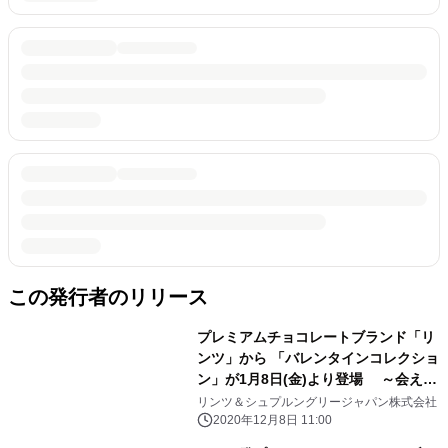
この発行者のリリース
プレミアムチョコレートブランド「リ
ンツ」から 「バレンタインコレクショ
ン」が1月8日(金)より登場 ～会えな
い今こそ想いを届ける、特別なバレン
リンツ＆シュプルングリージャパン株式会社
タインに～
2020年12月8日 11:00