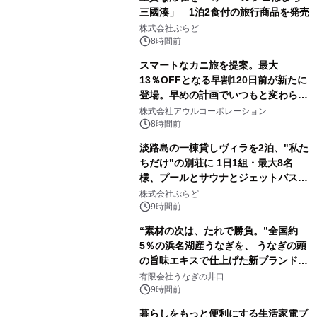
三國湊」 1泊2食付の旅行商品を発売
株式会社ぷらど
8時間前
スマートなカニ旅を提案。最大
13％OFFとなる早割120日前が新たに
登場。早めの計画でいつもと変わらぬ
大人の冬旅を。ー夕日ヶ浦温泉「佳松
株式会社アウルコーポレーション
苑 別邸ふうか」ー
8時間前
淡路島の一棟貸しヴィラを2泊、"私た
ちだけ"の別荘に 1日1組・最大8名
様、プールとサウナとジェットバス付
きで Villa Mon Temps AWAJIの連泊
株式会社ぷらど
素泊りプラン
9時間前
“素材の次は、たれで勝負。”全国約
5％の浜名湖産うなぎを、 うなぎの頭
の旨味エキスで仕上げた新ブランド
「井口の誉」誕生
有限会社うなぎの井口
9時間前
暮らしをもっと便利にする生活家電ブ