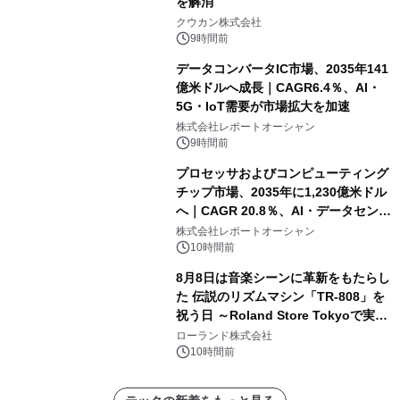
を解消
クウカン株式会社
9時間前
データコンバータIC市場、2035年141
億米ドルへ成長｜CAGR6.4％、AI・
5G・IoT需要が市場拡大を加速
株式会社レポートオーシャン
9時間前
プロセッサおよびコンピューティング
チップ市場、2035年に1,230億米ドル
へ｜CAGR 20.8％、AI・データセンタ
ー需要が成長を牽引
株式会社レポートオーシャン
10時間前
8月8日は音楽シーンに革新をもたらし
た 伝説のリズムマシン「TR-808」を
祝う日 ～Roland Store Tokyoで実機
を展示しての 記念キャンペーンを開
ローランド株式会社
催 英国ラジオ「NTS」の 特別プログ
10時間前
ラムや、「TR-808」を愛する伝説的
アーティストを フィーチャーしたアニ