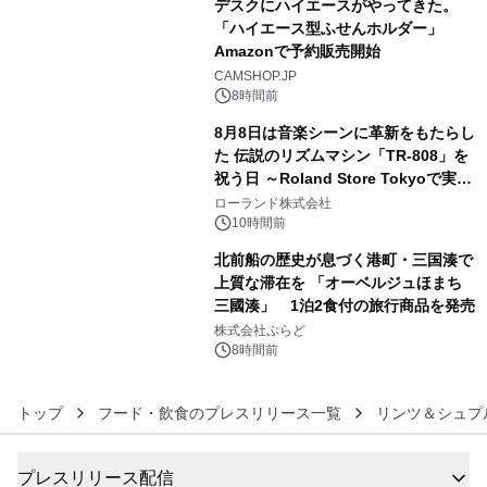
デスクにハイエースがやってきた。
「ハイエース型ふせんホルダー」
Amazonで予約販売開始
4
CAMSHOP.JP
8時間前
8月8日は音楽シーンに革新をもたらし
た 伝説のリズムマシン「TR-808」を
祝う日 ～Roland Store Tokyoで実機
5
を展示しての 記念キャンペーンを開
ローランド株式会社
催 英国ラジオ「NTS」の 特別プログ
10時間前
ラムや、「TR-808」を愛する伝説的
北前船の歴史が息づく港町・三国湊で
アーティストを フィーチャーしたアニ
上質な滞在を 「オーベルジュほまち
メーションを公開～
三國湊」 1泊2食付の旅行商品を発売
6
株式会社ぷらど
8時間前
トップ
フード・飲食のプレスリリース一覧
リンツ＆シュプ
プレスリリース配信