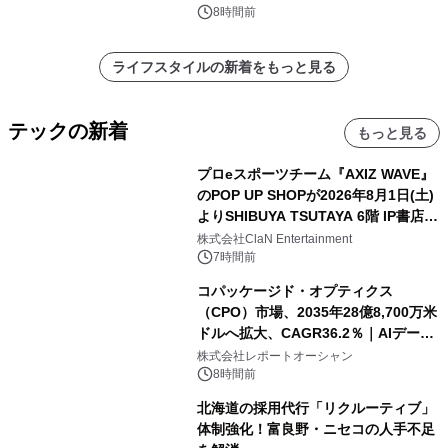
8時間前
ライフスタイルの新着をもっと見る
テックの新着
もっと見る
プロeスポーツチーム『AXIZ WAVE』
のPOP UP SHOPが2026年8月1日(土)
よりSHIBUYA TSUTAYA 6階 IP書店で
開催決定！！
株式会社ClaN Entertainment
7時間前
コパッケージド・オプティクス
（CPO）市場、2035年28億8,700万米
ドルへ拡大、CAGR36.2％｜AIデータ
センター・高速光通信需要が成長を加
株式会社レポートオーシャン
速
8時間前
北海道の採用代行「リクルーティブ」
体制強化！富良野・ニセコの人手不足