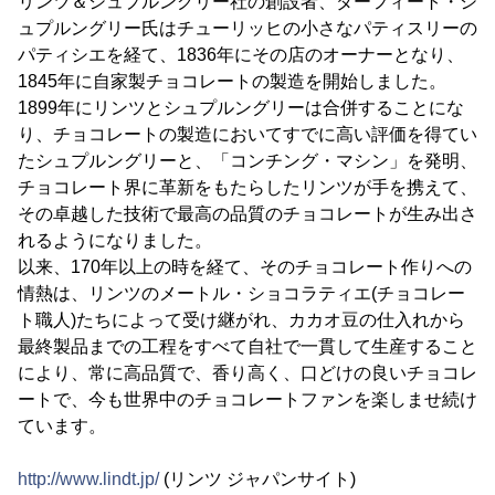
リンツ＆シュプルングリー社の創設者、ダーフィート・シ
ュプルングリー氏はチューリッヒの小さなパティスリーの
パティシエを経て、1836年にその店のオーナーとなり、
1845年に自家製チョコレートの製造を開始しました。
1899年にリンツとシュプルングリーは合併することにな
り、チョコレートの製造においてすでに高い評価を得てい
たシュプルングリーと、「コンチング・マシン」を発明、
チョコレート界に革新をもたらしたリンツが手を携えて、
その卓越した技術で最高の品質のチョコレートが生み出さ
れるようになりました。
以来、170年以上の時を経て、そのチョコレート作りへの
情熱は、リンツのメートル・ショコラティエ(チョコレー
ト職人)たちによって受け継がれ、カカオ豆の仕入れから
最終製品までの工程をすべて自社で一貫して生産すること
により、常に高品質で、香り高く、口どけの良いチョコレ
ートで、今も世界中のチョコレートファンを楽しませ続け
ています。
http://www.lindt.jp/
(リンツ ジャパンサイト)