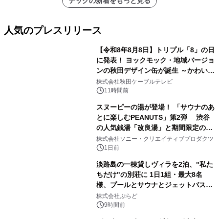
テックの新着をもっと見る
メーションを公開～
人気のプレスリリース
【令和8年8月8日】トリプル「8」の日
に発表！ ヨックモック・地域バージョ
ンの秋田デザイン缶が誕生 ～かわいい
1
秋田犬の子犬と秋田の四季と名所を巡
株式会社秋田ケーブルテレビ
るパッケージ～ 9月1日(火)秋田県内で
11時間前
販売開始
スヌーピーの湯が登場！ 「サウナのあ
とに楽しむPEANUTS」第2弾 渋谷
の人気銭湯「改良湯」と期間限定のコ
2
ラボレーション サウナイキタイコラ
株式会社ソニー・クリエイティブプロダクツ
ボグッズも発売決定！
1日前
淡路島の一棟貸しヴィラを2泊、"私た
ちだけ"の別荘に 1日1組・最大8名
様、プールとサウナとジェットバス付
3
きで Villa Mon Temps AWAJIの連泊
株式会社ぷらど
素泊りプラン
9時間前