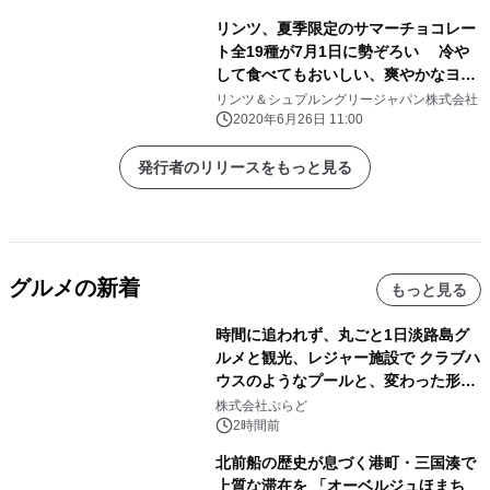
リンツ、夏季限定のサマーチョコレー
ト全19種が7月1日に勢ぞろい 冷や
して食べてもおいしい、爽やかなヨー
グルト風味の 「スリムタブレット」
リンツ＆シュプルングリージャパン株式会社
「プラリネ」日本初登場
2020年6月26日 11:00
発行者のリリースをもっと見る
グルメの新着
もっと見る
時間に追われず、丸ごと1日淡路島グ
ルメと観光、レジャー施設で クラブハ
ウスのようなプールと、変わった形の
サウナも 「THE BOXY AWAJI」のお
株式会社ぷらど
得な素泊まり連泊プランで
2時間前
北前船の歴史が息づく港町・三国湊で
上質な滞在を 「オーベルジュほまち