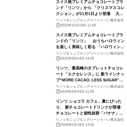
スイス発プレミアムチョコレートブラ
ンド「リンツ」から 「クリスマスコレ
クション」が11月1日より登場 大切
な人へのギフト、1年頑張った自分へ
リンツ＆シュプルングリージャパン株式会社
のご褒美にも
2020年10月19日 11:00
スイス発プレミアムチョコレートブラ
ンドの「リンツ」 おうちハロウィン
を楽しく美味しく彩る 「ハロウィン
コレクション」 9月14日新発売
リンツ＆シュプルングリージャパン株式会社
2020年9月14日 14:00
リンツ、最高峰のタブレットチョコレ
ート「エクセレンス」に 新ラインナッ
プ“MORE CACAO, LESS SUGAR”の
「ハイカカオ ミルクチョコレート」9
リンツ＆シュプルングリージャパン株式会社
月1日新発売
2020年8月24日 11:00
リンツ ショコラ カフェ、夏にぴった
り、 新チョコレートドリンクが登場
チョコレートと相性抜群「バナナ」7
月1日新発売
リンツ＆シュプルングリージャパン株式会社
2020年6月29日 13:00